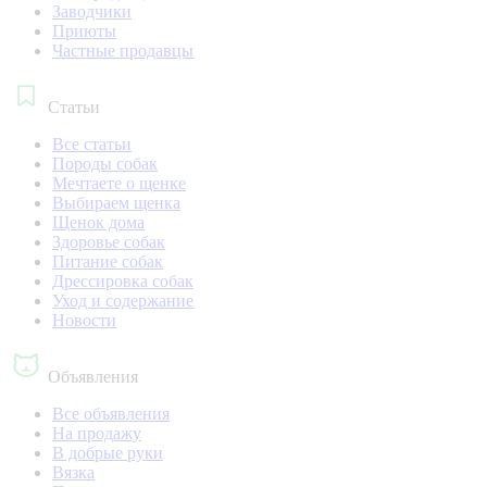
Заводчики
Приюты
Частные продавцы
Статьи
Все статьи
Породы собак
Мечтаете о щенке
Выбираем щенка
Щенок дома
Здоровье собак
Питание собак
Дрессировка собак
Уход и содержание
Новости
Объявления
Все объявления
На продажу
В добрые руки
Вязка