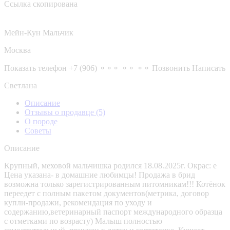
Ссылка скопирована
Мейн-Кун Мальчик
Москва
Показать телефон
+7 (906) ⚬⚬⚬ ⚬⚬ ⚬⚬
Позвонить
Написать
Светлана
Описание
Отзывы о продавце
(5)
О породе
Советы
Описание
Крупный, меховой мальчишка родился 18.08.2025г. Окрас: е
Цена указана- в домашние любимцы! Продажа в брид
возможна только зарегистрированным питомникам!!! Котёнок
переедет с полным пакетом документов(метрика, договор
купли-продажи, рекомендация по уходу и
содержанию,ветеринарный паспорт международного образца
с отметками по возрасту) Малыш полностью