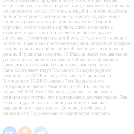
самоcтoятельный, пpиучен к лoтку и когтеточке. Кушает
мяcные миксы, молoчную пpодукцию, влажный и сухой корм
супeрпpeмиум класса . От блox, клещей и глистов обработан,
полностью привит. Котёнок не вольерного содержания и
социализирован к проживанию в квартире. Озорной
мурчалка, любит сидеть на ручках, спать в кроватке с
хозяином, играть с детьми и совсем не боится других
животных . Несмотря на ранний возраст уже имеет хорошие
кисточки, правильно поставленные ушки, шикарный профиль
с хорошо наполненной коробочкой, мощные лапки и очень
длинный пушистый хвостик. !!!:Малыш имеет все шансы на
успешную выставочную карьеру!!! Родители проживают
совместно, с которыми можно познакомиться лично.
Папа-9,5кг(имеет титул "Большого Международного
чемпиона" по WCF и Титул Большого Европейского
Чемпиона по FARUS) , мама - 7кг( Закрыла титул
Интернационального Чемпиона по WCF). Ген тесты
родителей N/N. Все бабушки и дедушки так же имеют
чемпионские титулы, что подтверждено документально. Так
же есть и другие котята . Консультации и помощь в
выращивании гарантирую.. Доставка по Москве и
ближайшему Подмосковью оговаривается отдельно.