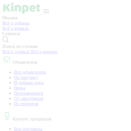
Москва
Всё о собаках
Всё о кошках
Сервисы
Поиск по статьям
Всё о собаках
Всё о кошках
Объявления
Все объявления
На продажу
В добрые руки
Вязка
Потерявшиеся
От заводчиков
Из приютов
Каталог продавцов
Все продавцы