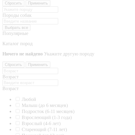
Сбросить
Применить
Породы собак
Выбрать все
Популярные
Каталог пород
Ничего не найдено
Укажите другую породу
Сбросить
Применить
Возраст
Возраст
Любой
Малыш (до 6 месяцев)
Подросток (6-11 месяцев)
Взрослеющий (1-3 года)
Взрослый (4-6 лет)
Стареющий (7-11 лет)