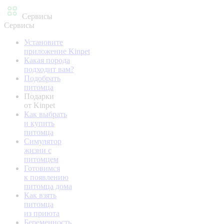
Сервисы
Сервисы
Установите
приложение Kinpet
Какая порода
подходит вам?
Подобрать
питомца
Подарки
от Kinpet
Как выбрать
и купить
питомца
Симулятор
жизни с
питомцем
Готовимся
к появлению
питомца дома
Как взять
питомца
из приюта
Беременность