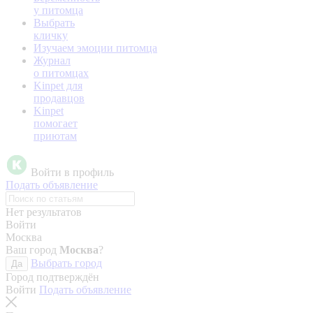
у питомца
Выбрать
кличку
Изучаем эмоции питомца
Журнал
о питомцах
Kinpet для
продавцов
Kinpet
помогает
приютам
Войти в профиль
Подать объявление
Нет результатов
Войти
Москва
Ваш город
Москва
?
Выбрать город
Да
Город подтверждён
Войти
Подать объявление