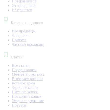
Потерявшиеся
От заводчиков
Из приютов
Каталог продавцов
Все продавцы
Заводчики
Приюты
Частные продавцы
Статьи
Все статьи
Породы кошек
Мечтаете о котенке
Выбираем котенка
Котенок дома
Здоровье кошек
Питание кошек
Поведение кошек
Уход и содержание
Новости