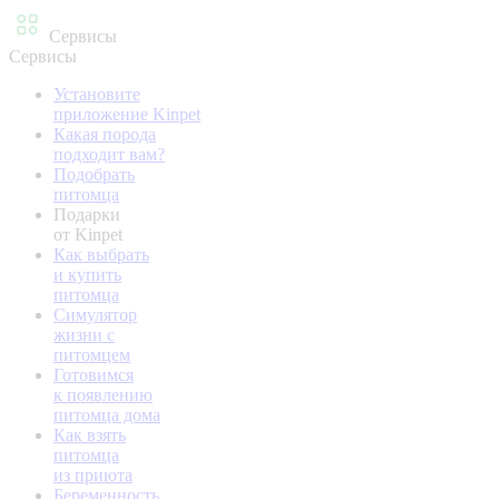
Сервисы
Сервисы
Установите
приложение Kinpet
Какая порода
подходит вам?
Подобрать
питомца
Подарки
от Kinpet
Как выбрать
и купить
питомца
Симулятор
жизни с
питомцем
Готовимся
к появлению
питомца дома
Как взять
питомца
из приюта
Беременность