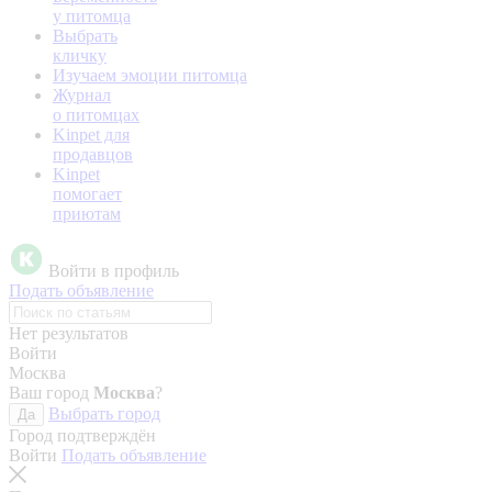
у питомца
Выбрать
кличку
Изучаем эмоции питомца
Журнал
о питомцах
Kinpet для
продавцов
Kinpet
помогает
приютам
Войти в профиль
Подать объявление
Нет результатов
Войти
Москва
Ваш город
Москва
?
Выбрать город
Да
Город подтверждён
Войти
Подать объявление