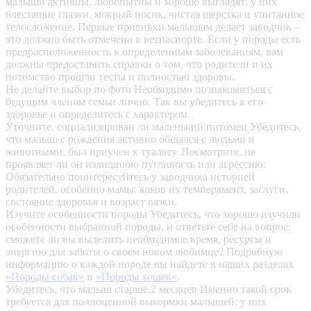
малыши активны, любопытны и хорошо выглядят: у них
блестящие глазки, мокрый носик, чистая шерстка и упитанное
телосложение. Первые прививки малышам делает заводчик –
это должно быть отмечено в ветпаспорте. Если у породы есть
предрасположенность к определенным заболеваниям, вам
должны предоставить справки о том, что родители и их
потомство прошли тесты и полностью здоровы.
Не делайте выбор по фото
Необходимо познакомиться с
будущим членом семьи лично. Так вы убедитесь в его
здоровье и определитесь с характером.
Уточните, социализирован ли маленький питомец
Убедитесь,
что малыш с рождения активно общался с людьми и
животными, был приучен к туалету. Посмотрите, не
проявляет ли он излишнюю пугливость или агрессию.
Обязательно поинтересуйтесь у заводчика историей
родителей, особенно мамы: каков их темперамент, заслуги,
состояние здоровья и возраст вязки.
Изучите особенности породы
Убедитесь, что хорошо изучили
особенности выбранной породы, и ответьте себе на вопрос:
сможете ли вы выделить необходимое время, ресурсы и
энергию для заботы о своем новом любимце? Подробную
информацию о каждой породе вы найдете в наших разделах
«Породы собак»
и
«Породы кошек»
.
Убедитесь, что малыш старше 2 месяцев
Именно такой срок
требуется для полноценной выкормки малышей: у них