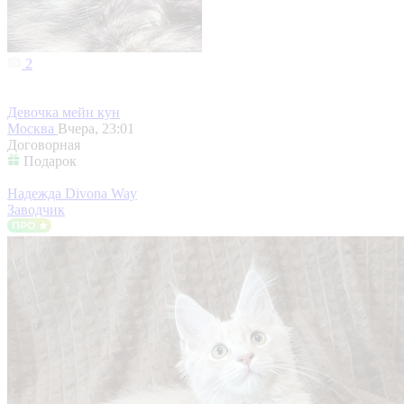
2
Девочка мейн кун
Москва
Вчера, 23:01
Договорная
Подарок
Надежда Divona Way
Заводчик