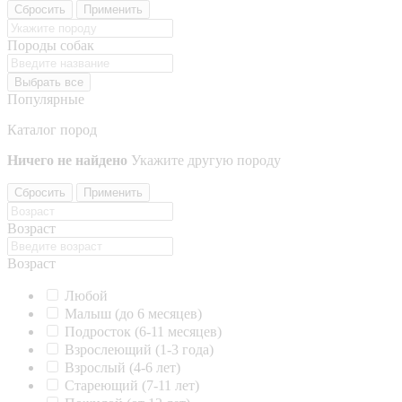
Сбросить
Применить
Породы собак
Выбрать все
Популярные
Каталог пород
Ничего не найдено
Укажите другую породу
Сбросить
Применить
Возраст
Возраст
Любой
Малыш (до 6 месяцев)
Подросток (6-11 месяцев)
Взрослеющий (1-3 года)
Взрослый (4-6 лет)
Стареющий (7-11 лет)