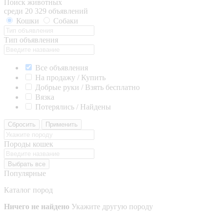
Поиск животных
среди 20 329 объявлений
Кошки
Собаки
Тип объявления
Все объявления
На продажу / Купить
Добрые руки / Взять бесплатно
Вязка
Потерялись / Найдены
Сбросить
Применить
Породы кошек
Выбрать все
Популярные
Каталог пород
Ничего не найдено
Укажите другую породу