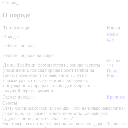
О породе
О породе
Тип питомца:
Кошки
Мейн-
Порода:
кун
Рейтинг породы:
Рейтинг породы на Kinpet
№ 2 из
Данный рейтинг формируется на основе частоты
121
упоминаний, поиска породы посетителями на
Пород
сайте, посещаемости объявлений и других
Кошек
параметрах, которые помогают определить
популярность породы на площадке Kinpet.ru в
текущий период времени.
Размер породы:
Крупные
Советы
Стать хозяином собаки или кошки – это не только невероятная
радость, но и огромная ответственность. Как выбрать
будущего четвероного члена семьи?
Удостоверьтесь в том, что щенок или котенок здоров
Здоровые