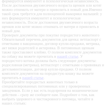
формируется иммунитет и психологическая независимость.
После достижения двухмесячного возраста щенков или котят
можно отнимать от матери и привозить в новый дом.Именно
такой срок требуется для полноценной выкормки малышей: у
них формируется иммунитет и психологическая
независимость. После достижения двухмесячного возраста
щенков или котят можно отнимать от матери и привозить в
новый дом.
Проверьте документы при покупке породистого животного
Обязательный перечень документов для щенка: ветпаспорт с
отметками о вакцинации, договор купли-продажи, метрика,
акт вязки родителей и актировка. В питомниках щенкам
также проставляют клеймо. О полном комплекте документов
на собаку вы можете прочитать в
нашей статье
.
У
породистого котика должны быть следующие документы:
родословная (метрика), ветпаспорт с отметками о прививках и
дегельминтизации, договор купли-продажи. О полном
комплекте документов на породистую кошку вы можете
прочитать в
нашей статье
.
Приобретайте породистых животных только в
специализированных питомниках или у проверенных
заводчиков. Если у вас есть подозрения на мошеннические
действия – сразу же сообщите нам.
Подробнее о том, как
выбрать здорового и чистокровного питомца, читайте в
наших статьях: