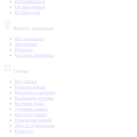
Потерявшиеся
От заводчиков
Из приютов
Каталог продавцов
Все продавцы
Заводчики
Приюты
Частные продавцы
Статьи
Все статьи
Породы кошек
Мечтаете о котенке
Выбираем котенка
Котенок дома
Здоровье кошек
Питание кошек
Поведение кошек
Уход и содержание
Новости