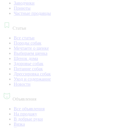
Заводчики
Приюты
Частные продавцы
Статьи
Все статьи
Породы собак
Мечтаете о щенке
Выбираем щенка
Щенок дома
Здоровье собак
Питание собак
Дрессировка собак
Уход и содержание
Новости
Объявления
Все объявления
На продажу
В добрые руки
Вязка