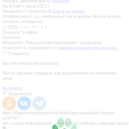
Москва, Дмитровское ш.
На карте
На Kinpet c июля 2022 г.
Завершено 7 объявлений
Еще 4 активных
Телефон скрыт, т.к. объявление уже в архиве. Но вы можете
оставить сообщение.
+7 (925) ⚬⚬⚬ ⚬⚬ ⚬⚬
Показать телефон
Написать
Внимание:
Перед контактированием с продавцом,
пожалуйста, ознакомьтесь с
рекомендациями при покупке.
Сохранить
Вы отключили уведомления
Мы не сможем отправить вам уведомление об изменении
цены
Включить
Поделиться
https://kinpet.ru/card/moskva/koshki/meyn-kun-kotik-chernyy-
114074/?
utm_source=linkcopy&utm_medium=referral&utm_campaign=sharec