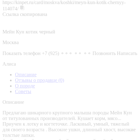
https://kinpet.ru/card/moskva/koshki/meyn-kun-kotik-chernyy-
114074/
Ссылка скопирована
Мейн Кун котик черный
Москва
Показать телефон
+7 (925) ⚬⚬⚬ ⚬⚬ ⚬⚬
Позвонить
Написать
Алиса
Описание
Отзывы о продавце
(0)
О породе
Советы
Описание
Предлагаю шикарного крупного малыша породы Мейн Кун
от титулованных производителей. Кушает корм, мясо...
Приучен к лотку и когтеточке. Ласковый, умный, тяжелый
для своего возраста . Высокие ушки, длинный хвост, высокие
толстые лапки.