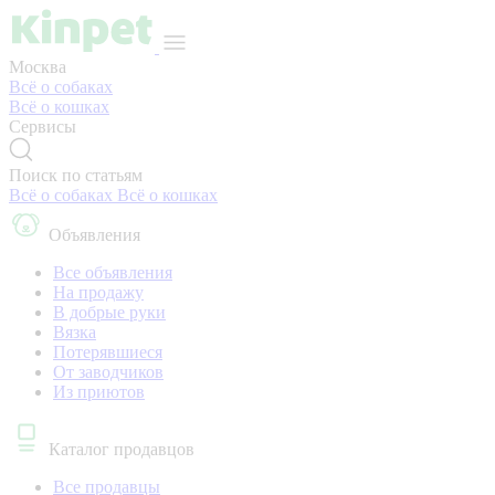
Москва
Всё о собаках
Всё о кошках
Сервисы
Поиск по статьям
Всё о собаках
Всё о кошках
Объявления
Все объявления
На продажу
В добрые руки
Вязка
Потерявшиеся
От заводчиков
Из приютов
Каталог продавцов
Все продавцы