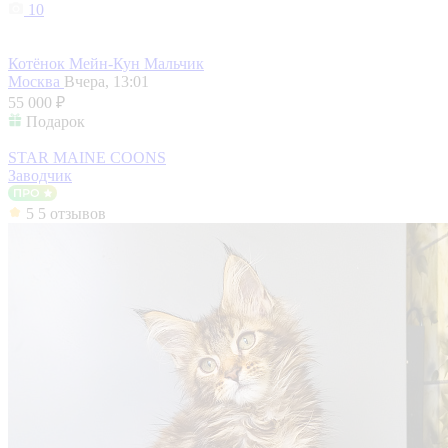
10
Котёнок Мейн-Кун Мальчик
Москва
Вчера, 13:01
55 000 ₽
Подарок
STAR MAINE COONS
Заводчик
5
5 отзывов