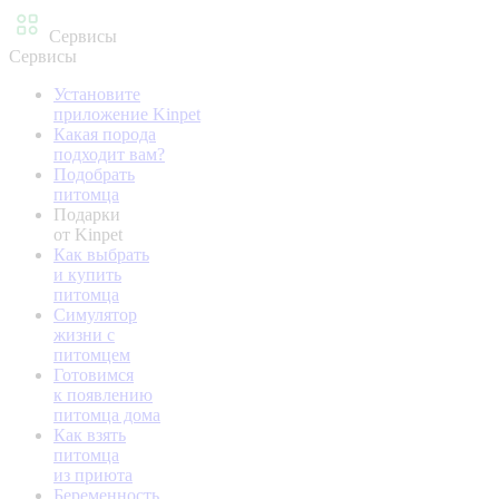
Сервисы
Сервисы
Установите
приложение Kinpet
Какая порода
подходит вам?
Подобрать
питомца
Подарки
от Kinpet
Как выбрать
и купить
питомца
Симулятор
жизни с
питомцем
Готовимся
к появлению
питомца дома
Как взять
питомца
из приюта
Беременность