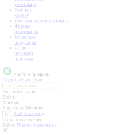
у питомца
Выбрать
кличку
Изучаем эмоции питомца
Журнал
о питомцах
Kinpet для
продавцов
Kinpet
помогает
приютам
Войти в профиль
Подать объявление
Нет результатов
Войти
Москва
Ваш город
Москва
?
Выбрать город
Да
Город подтверждён
Войти
Подать объявление