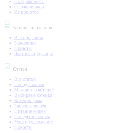
Потерявшиеся
От заводчиков
Из приютов
Каталог продавцов
Все продавцы
Заводчики
Приюты
Частные продавцы
Статьи
Все статьи
Породы кошек
Мечтаете о котенке
Выбираем котенка
Котенок дома
Здоровье кошек
Питание кошек
Поведение кошек
Уход и содержание
Новости