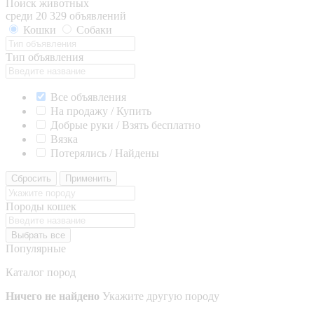
Поиск животных
среди 20 329 объявлений
Кошки
Собаки
Тип объявления
Все объявления
На продажу / Купить
Добрые руки / Взять бесплатно
Вязка
Потерялись / Найдены
Сбросить
Применить
Породы кошек
Выбрать все
Популярные
Каталог пород
Ничего не найдено
Укажите другую породу