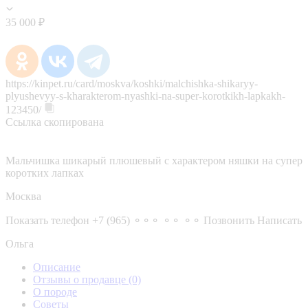
35 000 ₽
https://kinpet.ru/card/moskva/koshki/malchishka-shikaryy-
plyushevyy-s-kharakterom-nyashki-na-super-korotkikh-lapkakh-
123450/
Ссылка скопирована
Мальчишка шикарый плюшевый с характером няшки на супер
коротких лапках
Москва
Показать телефон
+7 (965) ⚬⚬⚬ ⚬⚬ ⚬⚬
Позвонить
Написать
Ольга
Описание
Отзывы о продавце
(0)
О породе
Советы