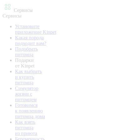
Сервисы
Сервисы
Установите
приложение Kinpet
Какая порода
подходит вам?
Подобрать
питомца
Подарки
от Kinpet
Как выбрать
и купить
питомца
Симулятор
жизни с
питомцем
Готовимся
к появлению
питомца дома
Как взять
питомца
из приюта
Беременность