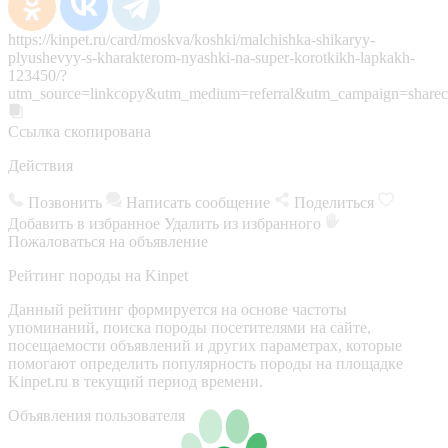
https://kinpet.ru/card/moskva/koshki/malchishka-shikaryy-
plyushevyy-s-kharakterom-nyashki-na-super-korotkikh-lapkakh-
123450/?
utm_source=linkcopy&utm_medium=referral&utm_campaign=sharec
Ссылка скопирована
Действия
Позвонить
Написать сообщение
Поделиться
Добавить в избранное
Удалить из избранного
Пожаловаться на объявление
Рейтинг породы на Kinpet
Данный рейтинг формируется на основе частоты
упоминаний, поиска породы посетителями на сайте,
посещаемости объявлений и других параметрах, которые
помогают определить популярность породы на площадке
Kinpet.ru в текущий период времени.
Объявления пользователя