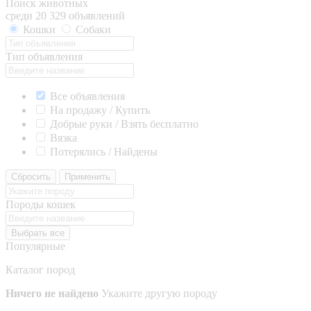
Поиск животных
среди 20 329 объявлений
Кошки
Собаки
Тип объявления
Все объявления
На продажу / Купить
Добрые руки / Взять бесплатно
Вязка
Потерялись / Найдены
Сбросить
Применить
Породы кошек
Выбрать все
Популярные
Каталог пород
Ничего не найдено
Укажите другую породу