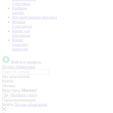
у питомца
Выбрать
кличку
Изучаем эмоции питомца
Журнал
о питомцах
Kinpet для
продавцов
Kinpet
помогает
приютам
Войти в профиль
Подать объявление
Нет результатов
Войти
Москва
Ваш город
Москва
?
Выбрать город
Да
Город подтверждён
Войти
Подать объявление