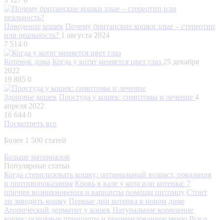
Поведение кошек
Почему британские кошки злые – стереотип
или реальность?
1 августа 2024
7 514
0
Котенок дома
Когда у котят меняется цвет глаз
25 декабря
2022
19 885
0
Здоровье кошек
Простуда у кошек: симптомы и лечение
4
апреля 2022
16 644
0
Посмотреть все
Более 1 500 статей
Больше материалов
Популярные статьи
Когда стерилизовать кошку: оптимальный возраст, показания
и противопоказания
Кровь в кале у кота или котенка: 7
причин возникновения и варианты помощи питомцу
Стоит
ли заводить кошку
Первые дни котенка в новом доме
Атопический дерматит у кошек
Натуральное кормление
кошек: основные принципы и рекомендованное меню
Все о