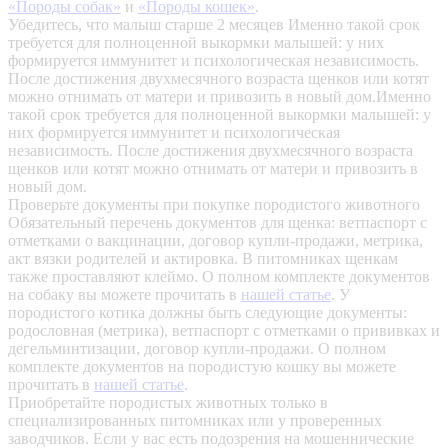
«Породы собак»
и
«Породы кошек»
.
Убедитесь, что малыш старше 2 месяцев
Именно такой срок
требуется для полноценной выкормки малышей: у них
формируется иммунитет и психологическая независимость.
После достижения двухмесячного возраста щенков или котят
можно отнимать от матери и привозить в новый дом.Именно
такой срок требуется для полноценной выкормки малышей: у
них формируется иммунитет и психологическая
независимость. После достижения двухмесячного возраста
щенков или котят можно отнимать от матери и привозить в
новый дом.
Проверьте документы при покупке породистого животного
Обязательный перечень документов для щенка: ветпаспорт с
отметками о вакцинации, договор купли-продажи, метрика,
акт вязки родителей и актировка. В питомниках щенкам
также проставляют клеймо. О полном комплекте документов
на собаку вы можете прочитать в
нашей статье
.
У
породистого котика должны быть следующие документы:
родословная (метрика), ветпаспорт с отметками о прививках и
дегельминтизации, договор купли-продажи. О полном
комплекте документов на породистую кошку вы можете
прочитать в
нашей статье
.
Приобретайте породистых животных только в
специализированных питомниках или у проверенных
заводчиков. Если у вас есть подозрения на мошеннические