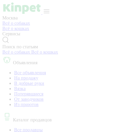
Москва
Всё о собаках
Всё о кошках
Сервисы
Поиск по статьям
Всё о собаках
Всё о кошках
Объявления
Все объявления
На продажу
В добрые руки
Вязка
Потерявшиеся
От заводчиков
Из приютов
Каталог продавцов
Все продавцы