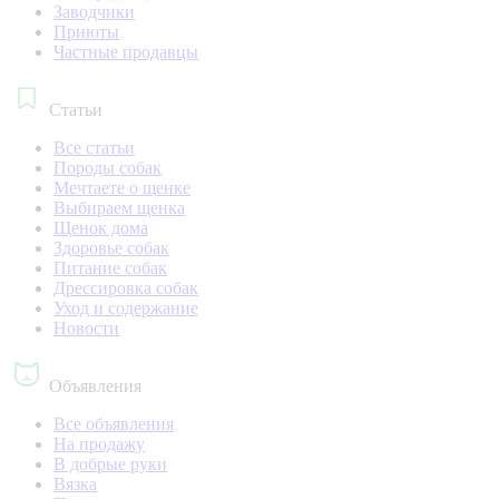
Заводчики
Приюты
Частные продавцы
Статьи
Все статьи
Породы собак
Мечтаете о щенке
Выбираем щенка
Щенок дома
Здоровье собак
Питание собак
Дрессировка собак
Уход и содержание
Новости
Объявления
Все объявления
На продажу
В добрые руки
Вязка