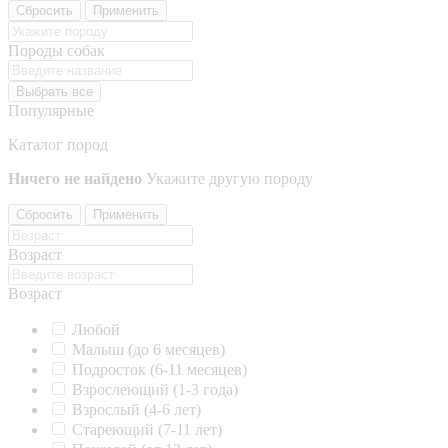
Сбросить
Применить
Породы собак
Выбрать все
Популярные
Каталог пород
Ничего не найдено
Укажите другую породу
Сбросить
Применить
Возраст
Возраст
Любой
Малыш (до 6 месяцев)
Подросток (6-11 месяцев)
Взрослеющий (1-3 года)
Взрослый (4-6 лет)
Стареющий (7-11 лет)