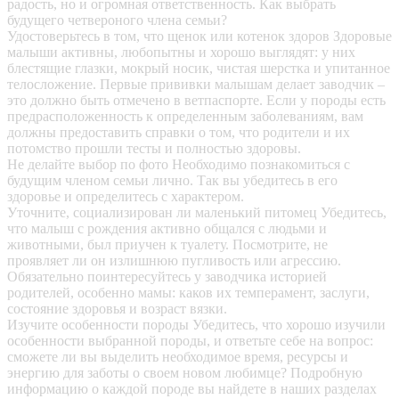
радость, но и огромная ответственность. Как выбрать
будущего четвероного члена семьи?
Удостоверьтесь в том, что щенок или котенок здоров
Здоровые
малыши активны, любопытны и хорошо выглядят: у них
блестящие глазки, мокрый носик, чистая шерстка и упитанное
телосложение. Первые прививки малышам делает заводчик –
это должно быть отмечено в ветпаспорте. Если у породы есть
предрасположенность к определенным заболеваниям, вам
должны предоставить справки о том, что родители и их
потомство прошли тесты и полностью здоровы.
Не делайте выбор по фото
Необходимо познакомиться с
будущим членом семьи лично. Так вы убедитесь в его
здоровье и определитесь с характером.
Уточните, социализирован ли маленький питомец
Убедитесь,
что малыш с рождения активно общался с людьми и
животными, был приучен к туалету. Посмотрите, не
проявляет ли он излишнюю пугливость или агрессию.
Обязательно поинтересуйтесь у заводчика историей
родителей, особенно мамы: каков их темперамент, заслуги,
состояние здоровья и возраст вязки.
Изучите особенности породы
Убедитесь, что хорошо изучили
особенности выбранной породы, и ответьте себе на вопрос:
сможете ли вы выделить необходимое время, ресурсы и
энергию для заботы о своем новом любимце? Подробную
информацию о каждой породе вы найдете в наших разделах