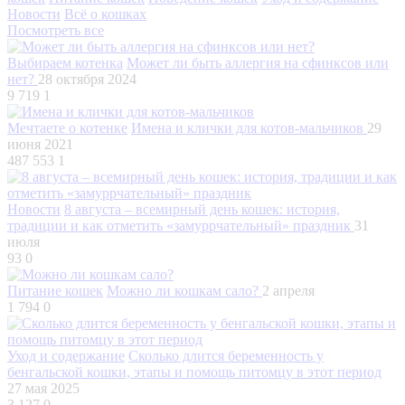
Новости
Всё о кошках
Посмотреть все
Выбираем котенка
Может ли быть аллергия на сфинксов или
нет?
28 октября 2024
9 719
1
Мечтаете о котенке
Имена и клички для котов-мальчиков
29
июня 2021
487 553
1
Новости
8 августа – всемирный день кошек: история,
традиции и как отметить «замуррчательный» праздник
31
июля
93
0
Питание кошек
Можно ли кошкам сало?
2 апреля
1 794
0
Уход и содержание
Сколько длится беременность у
бенгальской кошки, этапы и помощь питомцу в этот период
27 мая 2025
3 127
0