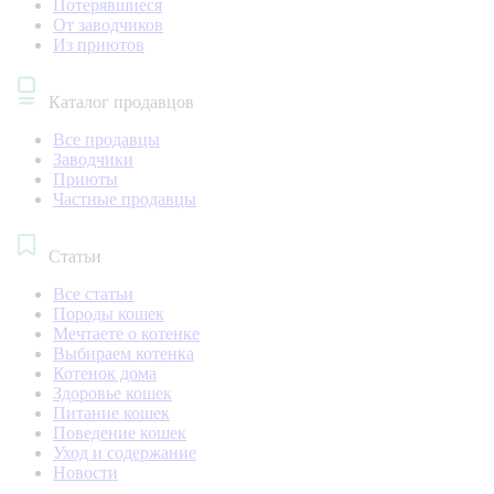
Потерявшиеся
От заводчиков
Из приютов
Каталог продавцов
Все продавцы
Заводчики
Приюты
Частные продавцы
Статьи
Все статьи
Породы кошек
Мечтаете о котенке
Выбираем котенка
Котенок дома
Здоровье кошек
Питание кошек
Поведение кошек
Уход и содержание
Новости