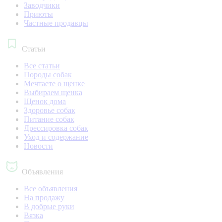
Заводчики
Приюты
Частные продавцы
Статьи
Все статьи
Породы собак
Мечтаете о щенке
Выбираем щенка
Щенок дома
Здоровье собак
Питание собак
Дрессировка собак
Уход и содержание
Новости
Объявления
Все объявления
На продажу
В добрые руки
Вязка