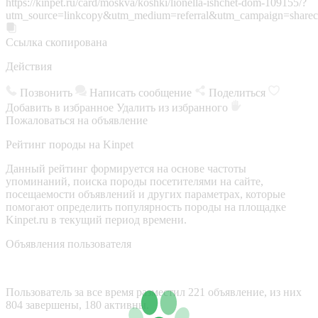
https://kinpet.ru/card/moskva/koshki/lionella-ishchet-dom-109155/?
utm_source=linkcopy&utm_medium=referral&utm_campaign=sharec
Ссылка скопирована
Действия
Позвонить
Написать сообщение
Поделиться
Добавить в избранное
Удалить из избранного
Пожаловаться на объявление
Рейтинг породы на Kinpet
Данный рейтинг формируется на основе частоты
упоминаний, поиска породы посетителями на сайте,
посещаемости объявлений и других параметрах, которые
помогают определить популярность породы на площадке
Kinpet.ru в текущий период времени.
Объявления пользователя
Пользователь за все время разместил 221 объявление, из них
804 завершены, 180 активны.