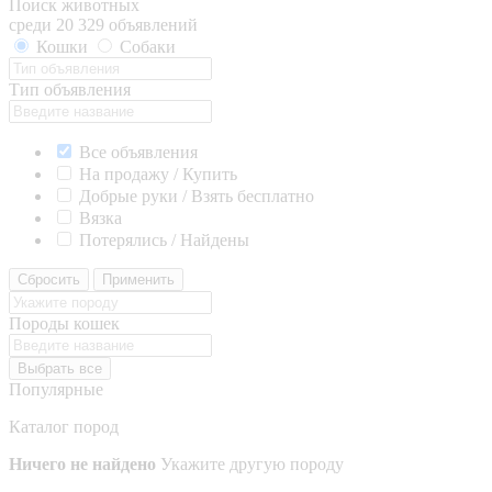
Поиск животных
среди 20 329 объявлений
Кошки
Собаки
Тип объявления
Все объявления
На продажу / Купить
Добрые руки / Взять бесплатно
Вязка
Потерялись / Найдены
Сбросить
Применить
Породы кошек
Выбрать все
Популярные
Каталог пород
Ничего не найдено
Укажите другую породу