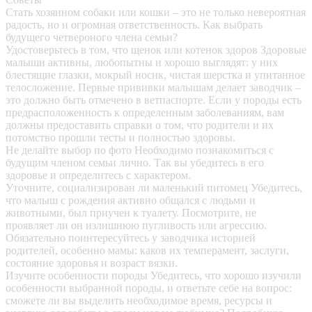
Стать хозяином собаки или кошки – это не только невероятная
радость, но и огромная ответственность. Как выбрать
будущего четвероного члена семьи?
Удостоверьтесь в том, что щенок или котенок здоров
Здоровые
малыши активны, любопытны и хорошо выглядят: у них
блестящие глазки, мокрый носик, чистая шерстка и упитанное
телосложение. Первые прививки малышам делает заводчик –
это должно быть отмечено в ветпаспорте. Если у породы есть
предрасположенность к определенным заболеваниям, вам
должны предоставить справки о том, что родители и их
потомство прошли тесты и полностью здоровы.
Не делайте выбор по фото
Необходимо познакомиться с
будущим членом семьи лично. Так вы убедитесь в его
здоровье и определитесь с характером.
Уточните, социализирован ли маленький питомец
Убедитесь,
что малыш с рождения активно общался с людьми и
животными, был приучен к туалету. Посмотрите, не
проявляет ли он излишнюю пугливость или агрессию.
Обязательно поинтересуйтесь у заводчика историей
родителей, особенно мамы: каков их темперамент, заслуги,
состояние здоровья и возраст вязки.
Изучите особенности породы
Убедитесь, что хорошо изучили
особенности выбранной породы, и ответьте себе на вопрос:
сможете ли вы выделить необходимое время, ресурсы и