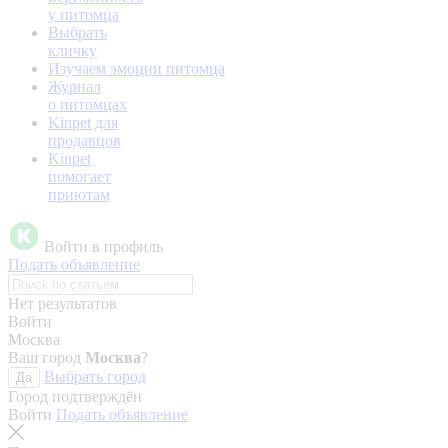
у питомца
Выбрать
кличку
Изучаем эмоции питомца
Журнал
о питомцах
Kinpet для
продавцов
Kinpet
помогает
приютам
Войти в профиль
Подать объявление
Нет результатов
Войти
Москва
Ваш город
Москва
?
Выбрать город
Да
Город подтверждён
Войти
Подать объявление