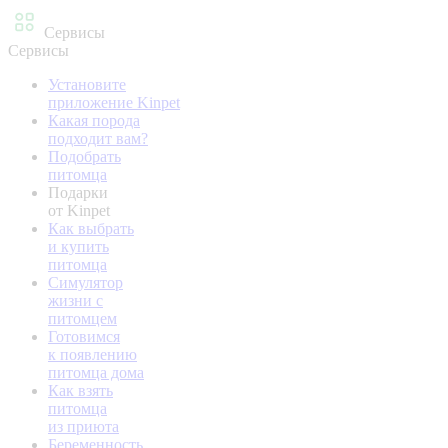
Сервисы
Сервисы
Установите
приложение Kinpet
Какая порода
подходит вам?
Подобрать
питомца
Подарки
от Kinpet
Как выбрать
и купить
питомца
Симулятор
жизни с
питомцем
Готовимся
к появлению
питомца дома
Как взять
питомца
из приюта
Беременность