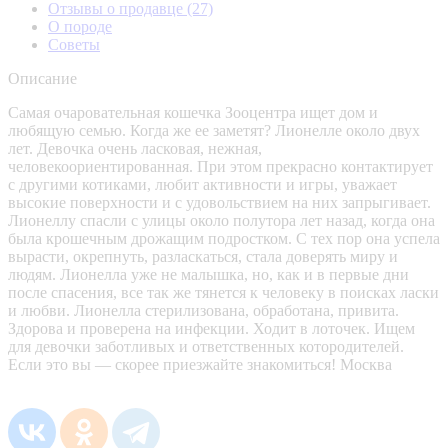
Отзывы о продавце
(27)
О породе
Советы
Описание
Самая очаровательная кошечка Зооцентра ищет дом и
любящую семью. Когда же ее заметят? Лионелле около двух
лет. Девочка очень ласковая, нежная,
человекоориентированная. При этом прекрасно контактирует
с другими котиками, любит активности и игры, уважает
высокие поверхности и с удовольствием на них запрыгивает.
Лионеллу спасли с улицы около полутора лет назад, когда она
была крошечным дрожащим подростком. С тех пор она успела
вырасти, окрепнуть, разласкаться, стала доверять миру и
людям. Лионелла уже не малышка, но, как и в первые дни
после спасения, все так же тянется к человеку в поисках ласки
и любви. Лионелла стерилизована, обработана, привита.
Здорова и проверена на инфекции. Ходит в лоточек. Ищем
для девочки заботливых и ответственных котородителей.
Если это вы — скорее приезжайте знакомиться! Москва