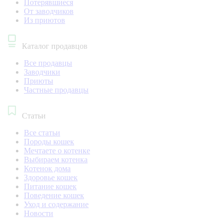
Потерявшиеся
От заводчиков
Из приютов
Каталог продавцов
Все продавцы
Заводчики
Приюты
Частные продавцы
Статьи
Все статьи
Породы кошек
Мечтаете о котенке
Выбираем котенка
Котенок дома
Здоровье кошек
Питание кошек
Поведение кошек
Уход и содержание
Новости