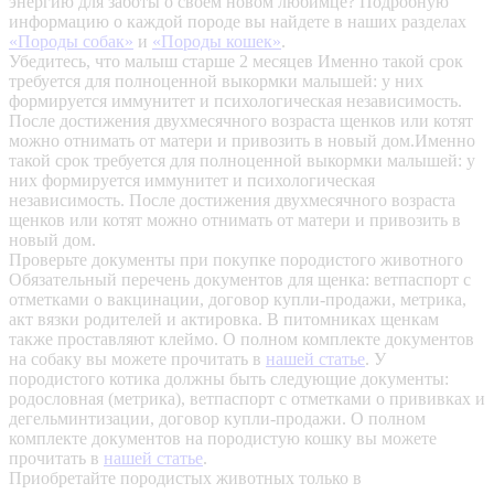
энергию для заботы о своем новом любимце? Подробную
информацию о каждой породе вы найдете в наших разделах
«Породы собак»
и
«Породы кошек»
.
Убедитесь, что малыш старше 2 месяцев
Именно такой срок
требуется для полноценной выкормки малышей: у них
формируется иммунитет и психологическая независимость.
После достижения двухмесячного возраста щенков или котят
можно отнимать от матери и привозить в новый дом.Именно
такой срок требуется для полноценной выкормки малышей: у
них формируется иммунитет и психологическая
независимость. После достижения двухмесячного возраста
щенков или котят можно отнимать от матери и привозить в
новый дом.
Проверьте документы при покупке породистого животного
Обязательный перечень документов для щенка: ветпаспорт с
отметками о вакцинации, договор купли-продажи, метрика,
акт вязки родителей и актировка. В питомниках щенкам
также проставляют клеймо. О полном комплекте документов
на собаку вы можете прочитать в
нашей статье
.
У
породистого котика должны быть следующие документы:
родословная (метрика), ветпаспорт с отметками о прививках и
дегельминтизации, договор купли-продажи. О полном
комплекте документов на породистую кошку вы можете
прочитать в
нашей статье
.
Приобретайте породистых животных только в