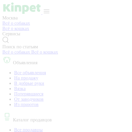
Москва
Всё о собаках
Всё о кошках
Сервисы
Поиск по статьям
Всё о собаках
Всё о кошках
Объявления
Все объявления
На продажу
В добрые руки
Вязка
Потерявшиеся
От заводчиков
Из приютов
Каталог продавцов
Все продавцы