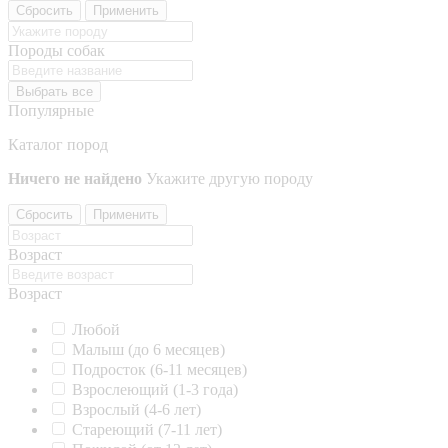
Сбросить
Применить
Породы собак
Выбрать все
Популярные
Каталог пород
Ничего не найдено
Укажите другую породу
Сбросить
Применить
Возраст
Возраст
Любой
Малыш (до 6 месяцев)
Подросток (6-11 месяцев)
Взрослеющий (1-3 года)
Взрослый (4-6 лет)
Стареющий (7-11 лет)