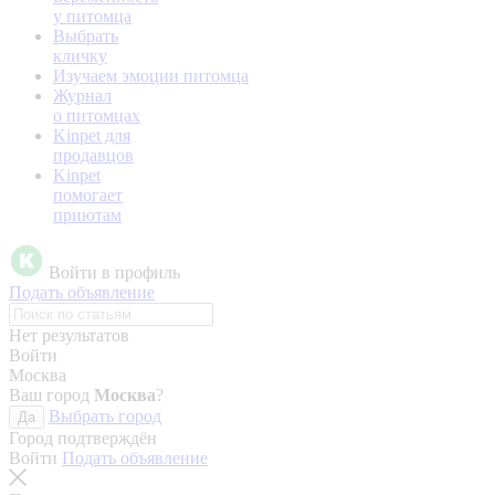
у питомца
Выбрать
кличку
Изучаем эмоции питомца
Журнал
о питомцах
Kinpet для
продавцов
Kinpet
помогает
приютам
Войти в профиль
Подать объявление
Нет результатов
Войти
Москва
Ваш город
Москва
?
Выбрать город
Да
Город подтверждён
Войти
Подать объявление