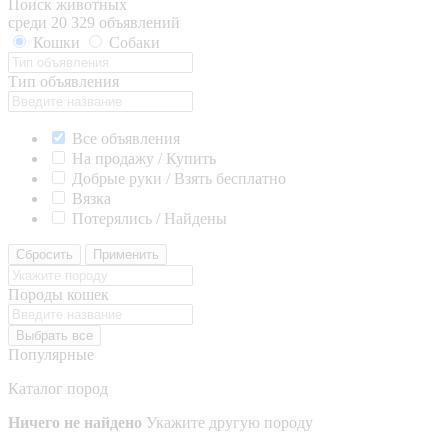
Поиск животных
среди 20 329 объявлений
Кошки
Собаки
Тип объявления
Все объявления
На продажу / Купить
Добрые руки / Взять бесплатно
Вязка
Потерялись / Найдены
Сбросить
Применить
Породы кошек
Выбрать все
Популярные
Каталог пород
Ничего не найдено
Укажите другую породу