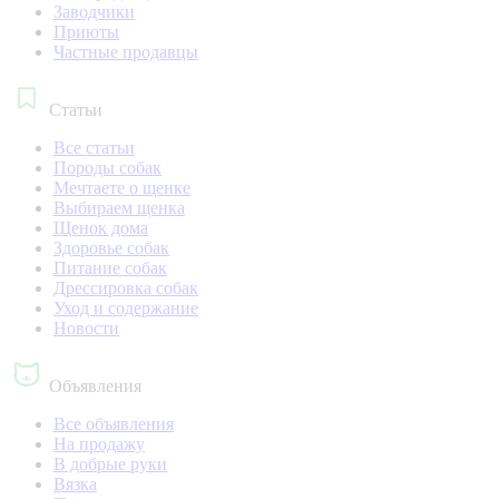
Заводчики
Приюты
Частные продавцы
Статьи
Все статьи
Породы собак
Мечтаете о щенке
Выбираем щенка
Щенок дома
Здоровье собак
Питание собак
Дрессировка собак
Уход и содержание
Новости
Объявления
Все объявления
На продажу
В добрые руки
Вязка