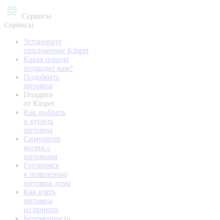
Сервисы
Сервисы
Установите
приложение Kinpet
Какая порода
подходит вам?
Подобрать
питомца
Подарки
от Kinpet
Как выбрать
и купить
питомца
Симулятор
жизни с
питомцем
Готовимся
к появлению
питомца дома
Как взять
питомца
из приюта
Беременность