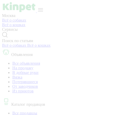
Москва
Всё о собаках
Всё о кошках
Сервисы
Поиск по статьям
Всё о собаках
Всё о кошках
Объявления
Все объявления
На продажу
В добрые руки
Вязка
Потерявшиеся
От заводчиков
Из приютов
Каталог продавцов
Все продавцы