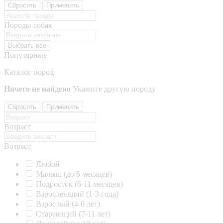
Сбросить
Применить
Породы собак
Выбрать все
Популярные
Каталог пород
Ничего не найдено
Укажите другую породу
Сбросить
Применить
Возраст
Возраст
Любой
Малыш (до 6 месяцев)
Подросток (6-11 месяцев)
Взрослеющий (1-3 года)
Взрослый (4-6 лет)
Стареющий (7-11 лет)