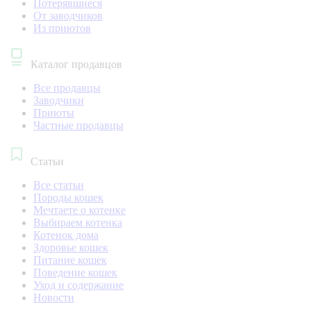
Потерявшиеся
От заводчиков
Из приютов
Каталог продавцов
Все продавцы
Заводчики
Приюты
Частные продавцы
Статьи
Все статьи
Породы кошек
Мечтаете о котенке
Выбираем котенка
Котенок дома
Здоровье кошек
Питание кошек
Поведение кошек
Уход и содержание
Новости