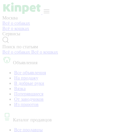
Москва
Всё о собаках
Всё о кошках
Сервисы
Поиск по статьям
Всё о собаках
Всё о кошках
Объявления
Все объявления
На продажу
В добрые руки
Вязка
Потерявшиеся
От заводчиков
Из приютов
Каталог продавцов
Все продавцы