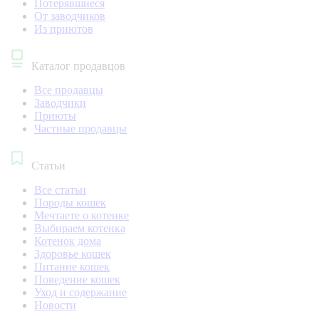
Потерявшиеся
От заводчиков
Из приютов
Каталог продавцов
Все продавцы
Заводчики
Приюты
Частные продавцы
Статьи
Все статьи
Породы кошек
Мечтаете о котенке
Выбираем котенка
Котенок дома
Здоровье кошек
Питание кошек
Поведение кошек
Уход и содержание
Новости