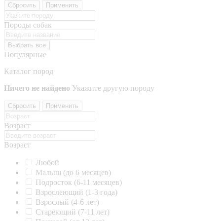
Сбросить
Применить
Породы собак
Выбрать все
Популярные
Каталог пород
Ничего не найдено
Укажите другую породу
Сбросить
Применить
Возраст
Возраст
Любой
Малыш (до 6 месяцев)
Подросток (6-11 месяцев)
Взрослеющий (1-3 года)
Взрослый (4-6 лет)
Стареющий (7-11 лет)