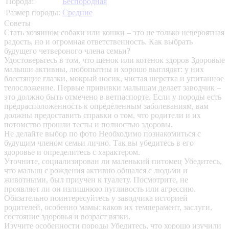
Порода:
Беспородная
Размер породы:
Средние
Советы
Стать хозяином собаки или кошки – это не только невероятная
радость, но и огромная ответственность. Как выбрать
будущего четвероного члена семьи?
Удостоверьтесь в том, что щенок или котенок здоров
Здоровые
малыши активны, любопытны и хорошо выглядят: у них
блестящие глазки, мокрый носик, чистая шерстка и упитанное
телосложение. Первые прививки малышам делает заводчик –
это должно быть отмечено в ветпаспорте. Если у породы есть
предрасположенность к определенным заболеваниям, вам
должны предоставить справки о том, что родители и их
потомство прошли тесты и полностью здоровы.
Не делайте выбор по фото
Необходимо познакомиться с
будущим членом семьи лично. Так вы убедитесь в его
здоровье и определитесь с характером.
Уточните, социализирован ли маленький питомец
Убедитесь,
что малыш с рождения активно общался с людьми и
животными, был приучен к туалету. Посмотрите, не
проявляет ли он излишнюю пугливость или агрессию.
Обязательно поинтересуйтесь у заводчика историей
родителей, особенно мамы: каков их темперамент, заслуги,
состояние здоровья и возраст вязки.
Изучите особенности породы
Убедитесь, что хорошо изучили