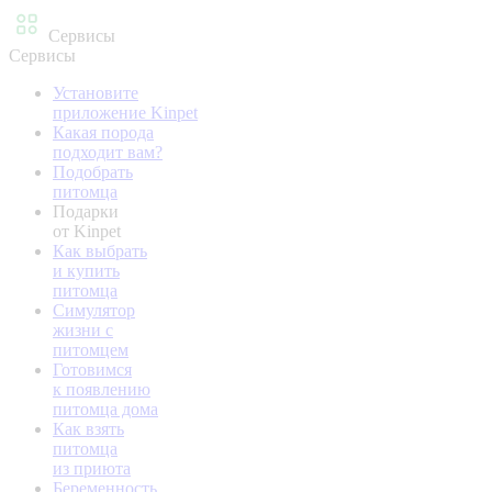
Сервисы
Сервисы
Установите
приложение Kinpet
Какая порода
подходит вам?
Подобрать
питомца
Подарки
от Kinpet
Как выбрать
и купить
питомца
Симулятор
жизни с
питомцем
Готовимся
к появлению
питомца дома
Как взять
питомца
из приюта
Беременность