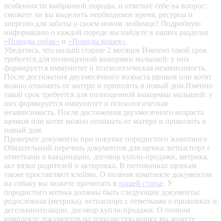
особенности выбранной породы, и ответьте себе на вопрос:
сможете ли вы выделить необходимое время, ресурсы и
энергию для заботы о своем новом любимце? Подробную
информацию о каждой породе вы найдете в наших разделах
«Породы собак»
и
«Породы кошек»
.
Убедитесь, что малыш старше 2 месяцев
Именно такой срок
требуется для полноценной выкормки малышей: у них
формируется иммунитет и психологическая независимость.
После достижения двухмесячного возраста щенков или котят
можно отнимать от матери и привозить в новый дом.Именно
такой срок требуется для полноценной выкормки малышей: у
них формируется иммунитет и психологическая
независимость. После достижения двухмесячного возраста
щенков или котят можно отнимать от матери и привозить в
новый дом.
Проверьте документы при покупке породистого животного
Обязательный перечень документов для щенка: ветпаспорт с
отметками о вакцинации, договор купли-продажи, метрика,
акт вязки родителей и актировка. В питомниках щенкам
также проставляют клеймо. О полном комплекте документов
на собаку вы можете прочитать в
нашей статье
.
У
породистого котика должны быть следующие документы:
родословная (метрика), ветпаспорт с отметками о прививках и
дегельминтизации, договор купли-продажи. О полном
комплекте документов на породистую кошку вы можете