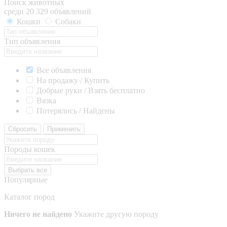
Поиск животных
среди 20 329 объявлений
Кошки
Собаки
Тип объявления
Все объявления
На продажу / Купить
Добрые руки / Взять бесплатно
Вязка
Потерялись / Найдены
Сбросить
Применить
Породы кошек
Выбрать все
Популярные
Каталог пород
Ничего не найдено
Укажите другую породу