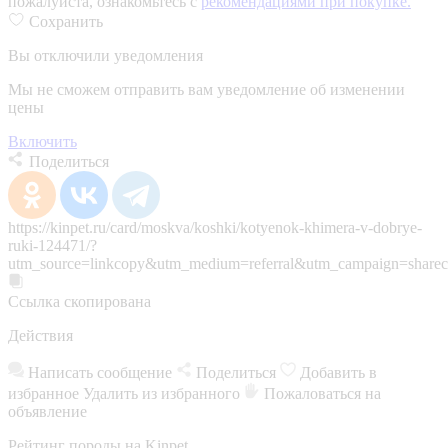
пожалуйста, ознакомьтесь с
рекомендациями при покупке.
Сохранить
Вы отключили уведомления
Мы не сможем отправить вам уведомление об изменении
цены
Включить
Поделиться
https://kinpet.ru/card/moskva/koshki/kotyenok-khimera-v-dobrye-
ruki-124471/?
utm_source=linkcopy&utm_medium=referral&utm_campaign=sharec
Ссылка скопирована
Действия
Написать сообщение
Поделиться
Добавить в
избранное
Удалить из избранного
Пожаловаться на
объявление
Рейтинг породы на Kinpet