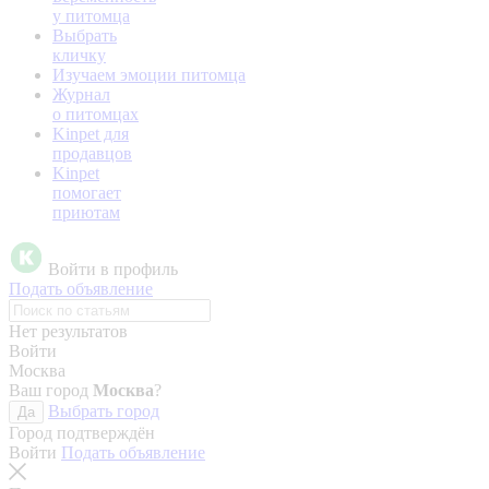
у питомца
Выбрать
кличку
Изучаем эмоции питомца
Журнал
о питомцах
Kinpet для
продавцов
Kinpet
помогает
приютам
Войти в профиль
Подать объявление
Нет результатов
Войти
Москва
Ваш город
Москва
?
Выбрать город
Да
Город подтверждён
Войти
Подать объявление