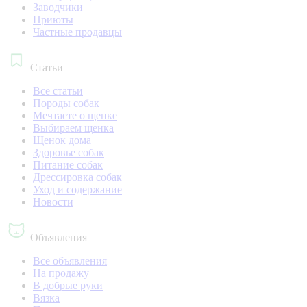
Заводчики
Приюты
Частные продавцы
Статьи
Все статьи
Породы собак
Мечтаете о щенке
Выбираем щенка
Щенок дома
Здоровье собак
Питание собак
Дрессировка собак
Уход и содержание
Новости
Объявления
Все объявления
На продажу
В добрые руки
Вязка