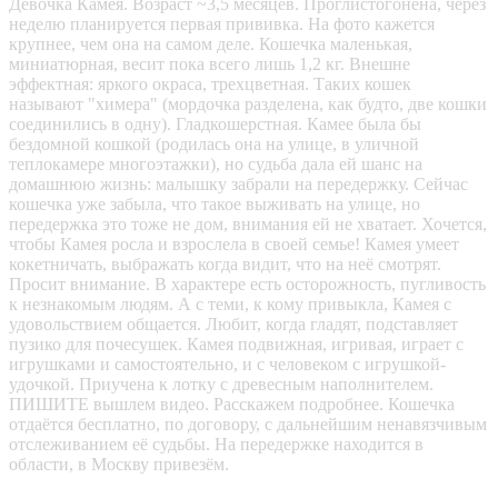
Девочка Камея. Возраст ~3,5 месяцев. Проглистогонена, через
неделю планируется первая прививка. На фото кажется
крупнее, чем она на самом деле. Кошечка маленькая,
миниатюрная, весит пока всего лишь 1,2 кг. Внешне
эффектная: яркого окраса, трехцветная. Таких кошек
называют "химера" (мордочка разделена, как будто, две кошки
соединились в одну). Гладкошерстная. Камее была бы
бездомной кошкой (родилась она на улице, в уличной
теплокамере многоэтажки), но судьба дала ей шанс на
домашнюю жизнь: малышку забрали на передержку. Сейчас
кошечка уже забыла, что такое выживать на улице, но
передержка это тоже не дом, внимания ей не хватает. Хочется,
чтобы Камея росла и взрослела в своей семье! Камея умеет
кокетничать, выбражать когда видит, что на неё смотрят.
Просит внимание. В характере есть осторожность, пугливость
к незнакомым людям. А с теми, к кому привыкла, Камея с
удовольствием общается. Любит, когда гладят, подставляет
пузико для почесушек. Камея подвижная, игривая, играет с
игрушками и самостоятельно, и с человеком с игрушкой-
удочкой. Приучена к лотку с древесным наполнителем.
ПИШИТЕ вышлем видео. Расскажем подробнее. Кошечка
отдаётся бесплатно, по договору, с дальнейшим ненавязчивым
отслеживанием её судьбы. На передержке находится в
области, в Москву привезём.