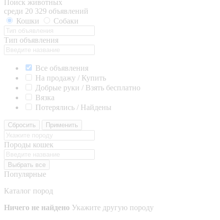
Поиск животных
среди 20 329 объявлений
Кошки
Собаки
Тип объявления
Все объявления
На продажу / Купить
Добрые руки / Взять бесплатно
Вязка
Потерялись / Найдены
Сбросить
Применить
Породы кошек
Выбрать все
Популярные
Каталог пород
Ничего не найдено
Укажите другую породу