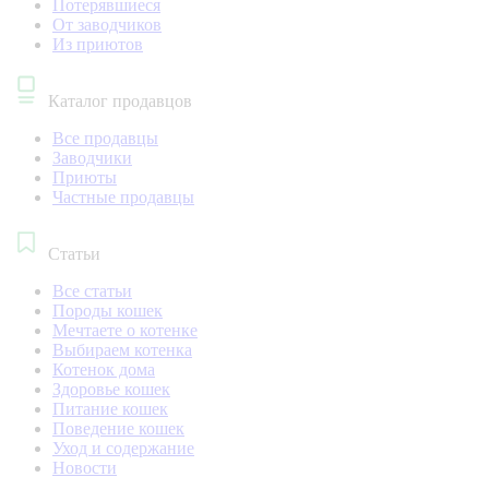
Потерявшиеся
От заводчиков
Из приютов
Каталог продавцов
Все продавцы
Заводчики
Приюты
Частные продавцы
Статьи
Все статьи
Породы кошек
Мечтаете о котенке
Выбираем котенка
Котенок дома
Здоровье кошек
Питание кошек
Поведение кошек
Уход и содержание
Новости