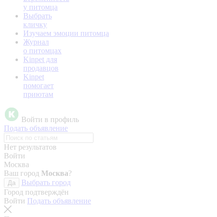
у питомца
Выбрать
кличку
Изучаем эмоции питомца
Журнал
о питомцах
Kinpet для
продавцов
Kinpet
помогает
приютам
Войти в профиль
Подать объявление
Нет результатов
Войти
Москва
Ваш город
Москва
?
Выбрать город
Да
Город подтверждён
Войти
Подать объявление