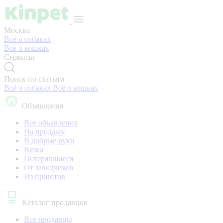
Москва
Всё о собаках
Всё о кошках
Сервисы
Поиск по статьям
Всё о собаках
Всё о кошках
Объявления
Все объявления
На продажу
В добрые руки
Вязка
Потерявшиеся
От заводчиков
Из приютов
Каталог продавцов
Все продавцы