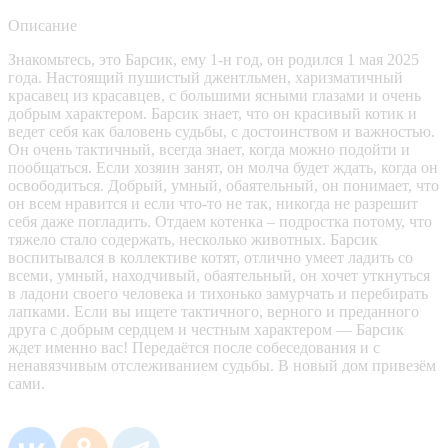
Описание
Знакомьтесь, это Барсик, ему 1-н год, он родился 1 мая 2025
года. Настоящий пушистый джентльмен, харизматичный
красавец из красавцев, с большими ясными глазами и очень
добрым характером. Барсик знает, что он красивый котик и
ведет себя как баловень судьбы, с достоинством и важностью.
Он очень тактичный, всегда знает, когда можно подойти и
пообщаться. Если хозяин занят, он молча будет ждать, когда он
освободиться. Добрый, умный, обаятельный, он понимает, что
он всем нравится и если что-то не так, никогда не разрешит
себя даже погладить. Отдаем котенка – подростка потому, что
тяжело стало содержать, несколько животных. Барсик
воспитывался в коллективе котят, отлично умеет ладить со
всеми, умный, находчивый, обаятельный, он хочет уткнуться
в ладони своего человека и тихонько замурчать и перебирать
лапками. Если вы ищете тактичного, верного и преданного
друга с добрым сердцем и честным характером — Барсик
ждет именно вас! Передаётся после собеседования и с
ненавязчивым отслеживанием судьбы. В новый дом привезём
сами.