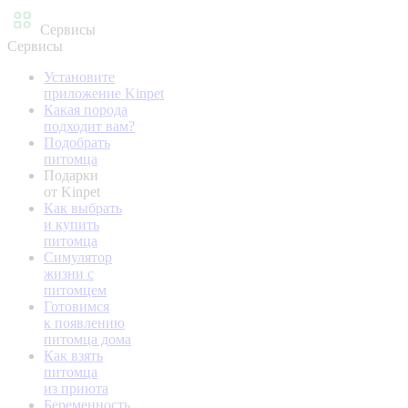
Сервисы
Сервисы
Установите
приложение Kinpet
Какая порода
подходит вам?
Подобрать
питомца
Подарки
от Kinpet
Как выбрать
и купить
питомца
Симулятор
жизни с
питомцем
Готовимся
к появлению
питомца дома
Как взять
питомца
из приюта
Беременность