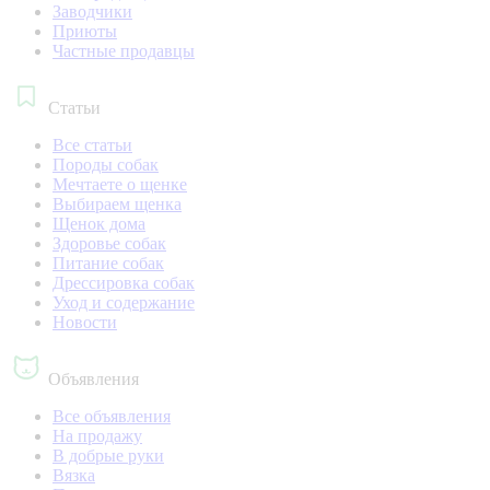
Заводчики
Приюты
Частные продавцы
Статьи
Все статьи
Породы собак
Мечтаете о щенке
Выбираем щенка
Щенок дома
Здоровье собак
Питание собак
Дрессировка собак
Уход и содержание
Новости
Объявления
Все объявления
На продажу
В добрые руки
Вязка