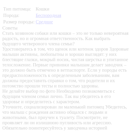
Тип питомца:
Кошки
Порода:
Беспородная
Размер породы:
Средние
Советы
Стать хозяином собаки или кошки – это не только невероятная
радость, но и огромная ответственность. Как выбрать
будущего четвероного члена семьи?
Удостоверьтесь в том, что щенок или котенок здоров
Здоровые
малыши активны, любопытны и хорошо выглядят: у них
блестящие глазки, мокрый носик, чистая шерстка и упитанное
телосложение. Первые прививки малышам делает заводчик –
это должно быть отмечено в ветпаспорте. Если у породы есть
предрасположенность к определенным заболеваниям, вам
должны предоставить справки о том, что родители и их
потомство прошли тесты и полностью здоровы.
Не делайте выбор по фото
Необходимо познакомиться с
будущим членом семьи лично. Так вы убедитесь в его
здоровье и определитесь с характером.
Уточните, социализирован ли маленький питомец
Убедитесь,
что малыш с рождения активно общался с людьми и
животными, был приучен к туалету. Посмотрите, не
проявляет ли он излишнюю пугливость или агрессию.
Обязательно поинтересуйтесь у заводчика историей