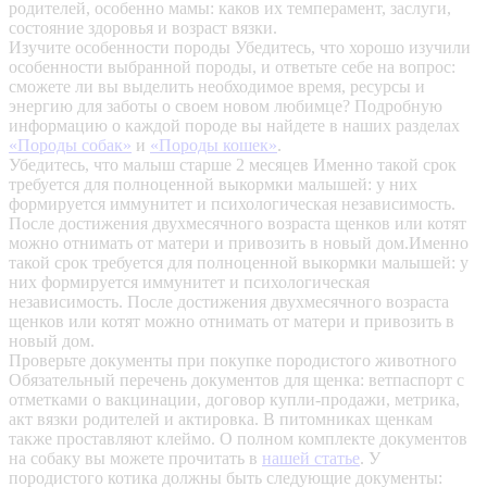
родителей, особенно мамы: каков их темперамент, заслуги,
состояние здоровья и возраст вязки.
Изучите особенности породы
Убедитесь, что хорошо изучили
особенности выбранной породы, и ответьте себе на вопрос:
сможете ли вы выделить необходимое время, ресурсы и
энергию для заботы о своем новом любимце? Подробную
информацию о каждой породе вы найдете в наших разделах
«Породы собак»
и
«Породы кошек»
.
Убедитесь, что малыш старше 2 месяцев
Именно такой срок
требуется для полноценной выкормки малышей: у них
формируется иммунитет и психологическая независимость.
После достижения двухмесячного возраста щенков или котят
можно отнимать от матери и привозить в новый дом.Именно
такой срок требуется для полноценной выкормки малышей: у
них формируется иммунитет и психологическая
независимость. После достижения двухмесячного возраста
щенков или котят можно отнимать от матери и привозить в
новый дом.
Проверьте документы при покупке породистого животного
Обязательный перечень документов для щенка: ветпаспорт с
отметками о вакцинации, договор купли-продажи, метрика,
акт вязки родителей и актировка. В питомниках щенкам
также проставляют клеймо. О полном комплекте документов
на собаку вы можете прочитать в
нашей статье
.
У
породистого котика должны быть следующие документы: