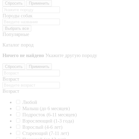
Сбросить
Применить
Породы собак
Выбрать все
Популярные
Каталог пород
Ничего не найдено
Укажите другую породу
Сбросить
Применить
Возраст
Возраст
Любой
Малыш (до 6 месяцев)
Подросток (6-11 месяцев)
Взрослеющий (1-3 года)
Взрослый (4-6 лет)
Стареющий (7-11 лет)