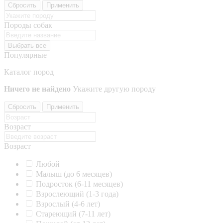
Сбросить
Применить
Породы собак
Выбрать все
Популярные
Каталог пород
Ничего не найдено
Укажите другую породу
Сбросить
Применить
Возраст
Возраст
Любой
Малыш (до 6 месяцев)
Подросток (6-11 месяцев)
Взрослеющий (1-3 года)
Взрослый (4-6 лет)
Стареющий (7-11 лет)