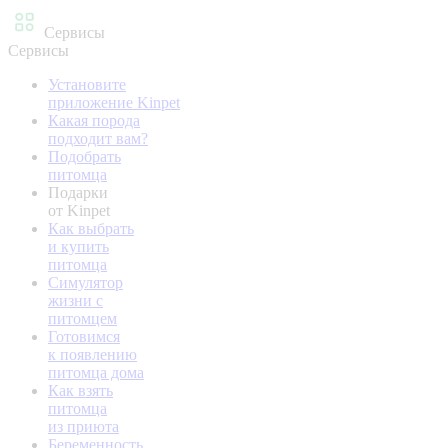
Сервисы
Сервисы
Установите
приложение Kinpet
Какая порода
подходит вам?
Подобрать
питомца
Подарки
от Kinpet
Как выбрать
и купить
питомца
Симулятор
жизни с
питомцем
Готовимся
к появлению
питомца дома
Как взять
питомца
из приюта
Беременность