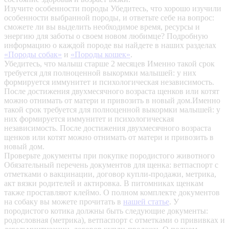
Изучите особенности породы
Убедитесь, что хорошо изучили
особенности выбранной породы, и ответьте себе на вопрос:
сможете ли вы выделить необходимое время, ресурсы и
энергию для заботы о своем новом любимце? Подробную
информацию о каждой породе вы найдете в наших разделах
«Породы собак»
и
«Породы кошек»
.
Убедитесь, что малыш старше 2 месяцев
Именно такой срок
требуется для полноценной выкормки малышей: у них
формируется иммунитет и психологическая независимость.
После достижения двухмесячного возраста щенков или котят
можно отнимать от матери и привозить в новый дом.Именно
такой срок требуется для полноценной выкормки малышей: у
них формируется иммунитет и психологическая
независимость. После достижения двухмесячного возраста
щенков или котят можно отнимать от матери и привозить в
новый дом.
Проверьте документы при покупке породистого животного
Обязательный перечень документов для щенка: ветпаспорт с
отметками о вакцинации, договор купли-продажи, метрика,
акт вязки родителей и актировка. В питомниках щенкам
также проставляют клеймо. О полном комплекте документов
на собаку вы можете прочитать в
нашей статье
.
У
породистого котика должны быть следующие документы:
родословная (метрика), ветпаспорт с отметками о прививках и