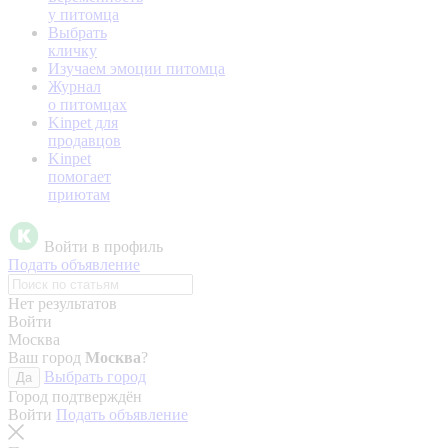
у питомца
Выбрать
кличку
Изучаем эмоции питомца
Журнал
о питомцах
Kinpet для
продавцов
Kinpet
помогает
приютам
Войти в профиль
Подать объявление
Нет результатов
Войти
Москва
Ваш город
Москва
?
Выбрать город
Да
Город подтверждён
Войти
Подать объявление