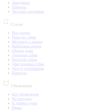
Заводчики
Приюты
Частные продавцы
Статьи
Все статьи
Породы собак
Мечтаете о щенке
Выбираем щенка
Щенок дома
Здоровье собак
Питание собак
Дрессировка собак
Уход и содержание
Новости
Объявления
Все объявления
На продажу
В добрые руки
Вязка