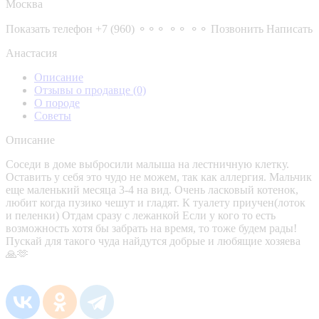
Москва
Показать телефон
+7 (960) ⚬⚬⚬ ⚬⚬ ⚬⚬
Позвонить
Написать
Анастасия
Описание
Отзывы о продавце
(0)
О породе
Советы
Описание
Соседи в доме выбросили малыша на лестничную клетку.
Оставить у себя это чудо не можем, так как аллергия. Мальчик
еще маленький месяца 3-4 на вид. Очень ласковый котенок,
любит когда пузико чешут и гладят. К туалету приучен(лоток
и пеленки) Отдам сразу с лежанкой Если у кого то есть
возможность хотя бы забрать на время, то тоже будем рады!
Пускай для такого чуда найдутся добрые и любящие хозяева
🙏🫶