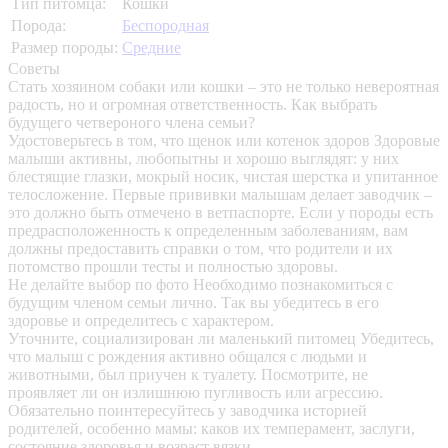
Тип питомца:
Кошки
Порода:
Беспородная
Размер породы:
Средние
Советы
Стать хозяином собаки или кошки – это не только невероятная
радость, но и огромная ответственность. Как выбрать
будущего четвероного члена семьи?
Удостоверьтесь в том, что щенок или котенок здоров
Здоровые
малыши активны, любопытны и хорошо выглядят: у них
блестящие глазки, мокрый носик, чистая шерстка и упитанное
телосложение. Первые прививки малышам делает заводчик –
это должно быть отмечено в ветпаспорте. Если у породы есть
предрасположенность к определенным заболеваниям, вам
должны предоставить справки о том, что родители и их
потомство прошли тесты и полностью здоровы.
Не делайте выбор по фото
Необходимо познакомиться с
будущим членом семьи лично. Так вы убедитесь в его
здоровье и определитесь с характером.
Уточните, социализирован ли маленький питомец
Убедитесь,
что малыш с рождения активно общался с людьми и
животными, был приучен к туалету. Посмотрите, не
проявляет ли он излишнюю пугливость или агрессию.
Обязательно поинтересуйтесь у заводчика историей
родителей, особенно мамы: каков их темперамент, заслуги,
состояние здоровья и возраст вязки.