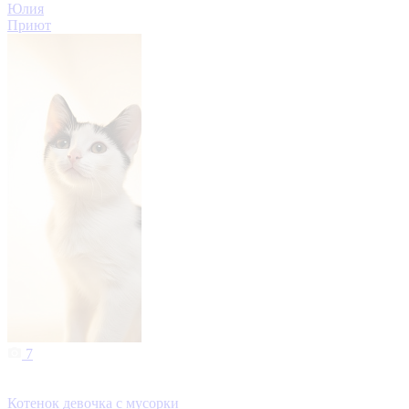
Юлия
Приют
7
Котенок девочка с мусорки