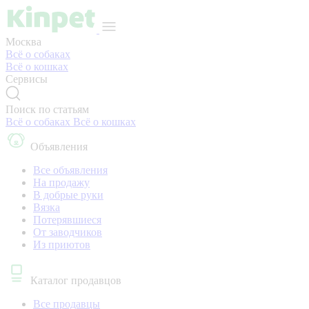
Москва
Всё о собаках
Всё о кошках
Сервисы
Поиск по статьям
Всё о собаках
Всё о кошках
Объявления
Все объявления
На продажу
В добрые руки
Вязка
Потерявшиеся
От заводчиков
Из приютов
Каталог продавцов
Все продавцы