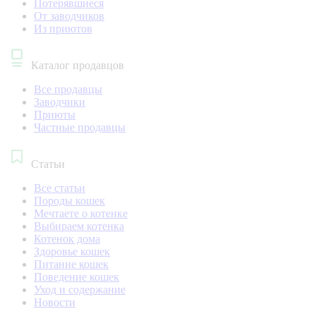
Потерявшиеся
От заводчиков
Из приютов
Каталог продавцов
Все продавцы
Заводчики
Приюты
Частные продавцы
Статьи
Все статьи
Породы кошек
Мечтаете о котенке
Выбираем котенка
Котенок дома
Здоровье кошек
Питание кошек
Поведение кошек
Уход и содержание
Новости