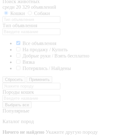
Поиск животных
среди 20 329 объявлений
Кошки
Собаки
Тип объявления
Все объявления
На продажу / Купить
Добрые руки / Взять бесплатно
Вязка
Потерялись / Найдены
Сбросить
Применить
Породы кошек
Выбрать все
Популярные
Каталог пород
Ничего не найдено
Укажите другую породу