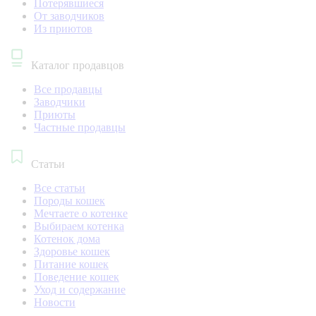
Потерявшиеся
От заводчиков
Из приютов
Каталог продавцов
Все продавцы
Заводчики
Приюты
Частные продавцы
Статьи
Все статьи
Породы кошек
Мечтаете о котенке
Выбираем котенка
Котенок дома
Здоровье кошек
Питание кошек
Поведение кошек
Уход и содержание
Новости