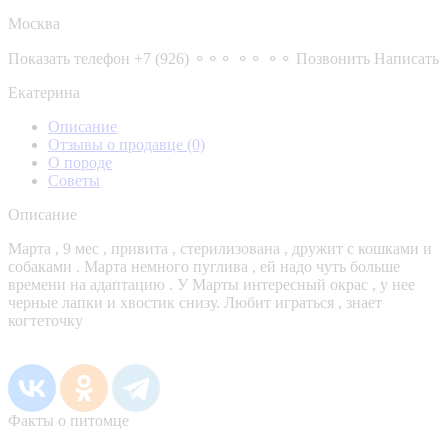
Москва
Показать телефон
+7 (926) ⚬⚬⚬ ⚬⚬ ⚬⚬
Позвонить
Написать
Екатерина
Описание
Отзывы о продавце
(0)
О породе
Советы
Описание
Марта , 9 мес , привита , стерилизована , дружит с кошками и
собаками . Марта немного пуглива , ей надо чуть больше
времени на адаптацию . У Марты интересный окрас , у нее
черные лапки и хвостик снизу. Любит играться , знает
когтеточку
Факты о питомце