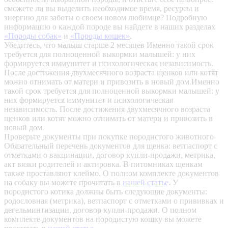
сможете ли вы выделить необходимое время, ресурсы и
энергию для заботы о своем новом любимце? Подробную
информацию о каждой породе вы найдете в наших разделах
«Породы собак»
и
«Породы кошек»
.
Убедитесь, что малыш старше 2 месяцев
Именно такой срок
требуется для полноценной выкормки малышей: у них
формируется иммунитет и психологическая независимость.
После достижения двухмесячного возраста щенков или котят
можно отнимать от матери и привозить в новый дом.Именно
такой срок требуется для полноценной выкормки малышей: у
них формируется иммунитет и психологическая
независимость. После достижения двухмесячного возраста
щенков или котят можно отнимать от матери и привозить в
новый дом.
Проверьте документы при покупке породистого животного
Обязательный перечень документов для щенка: ветпаспорт с
отметками о вакцинации, договор купли-продажи, метрика,
акт вязки родителей и актировка. В питомниках щенкам
также проставляют клеймо. О полном комплекте документов
на собаку вы можете прочитать в
нашей статье
.
У
породистого котика должны быть следующие документы:
родословная (метрика), ветпаспорт с отметками о прививках и
дегельминтизации, договор купли-продажи. О полном
комплекте документов на породистую кошку вы можете