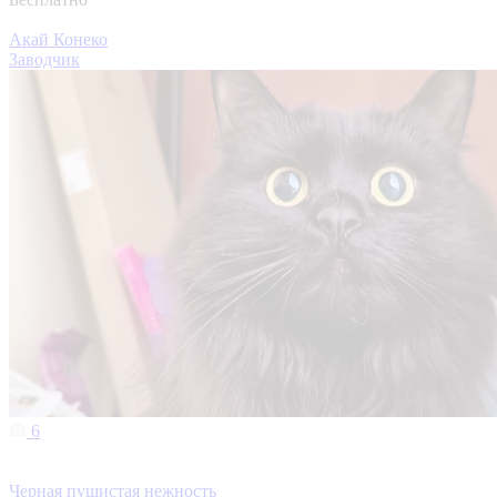
Акай Конеко
Заводчик
6
Черная пушистая нежность