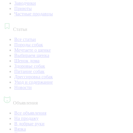
Заводчики
Приюты
Частные продавцы
Статьи
Все статьи
Породы собак
Мечтаете о щенке
Выбираем щенка
Щенок дома
Здоровье собак
Питание собак
Дрессировка собак
Уход и содержание
Новости
Объявления
Все объявления
На продажу
В добрые руки
Вязка