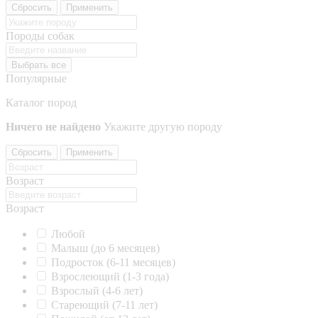
Сбросить
Применить
Породы собак
Выбрать все
Популярные
Каталог пород
Ничего не найдено
Укажите другую породу
Сбросить
Применить
Возраст
Возраст
Любой
Малыш (до 6 месяцев)
Подросток (6-11 месяцев)
Взрослеющий (1-3 года)
Взрослый (4-6 лет)
Стареющий (7-11 лет)