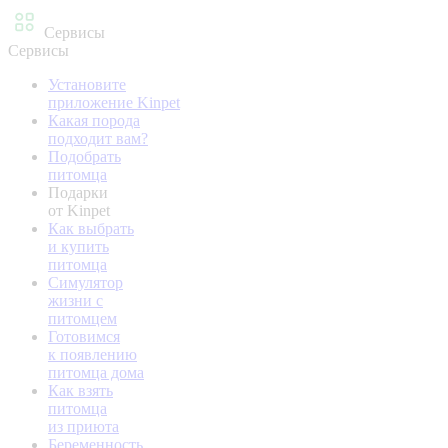
Сервисы
Сервисы
Установите
приложение Kinpet
Какая порода
подходит вам?
Подобрать
питомца
Подарки
от Kinpet
Как выбрать
и купить
питомца
Симулятор
жизни с
питомцем
Готовимся
к появлению
питомца дома
Как взять
питомца
из приюта
Беременность