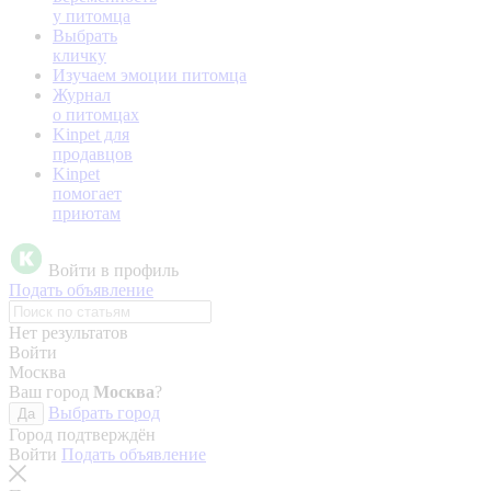
у питомца
Выбрать
кличку
Изучаем эмоции питомца
Журнал
о питомцах
Kinpet для
продавцов
Kinpet
помогает
приютам
Войти в профиль
Подать объявление
Нет результатов
Войти
Москва
Ваш город
Москва
?
Выбрать город
Да
Город подтверждён
Войти
Подать объявление