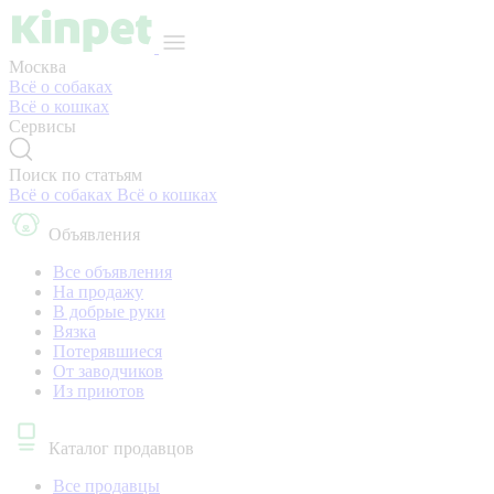
Москва
Всё о собаках
Всё о кошках
Сервисы
Поиск по статьям
Всё о собаках
Всё о кошках
Объявления
Все объявления
На продажу
В добрые руки
Вязка
Потерявшиеся
От заводчиков
Из приютов
Каталог продавцов
Все продавцы