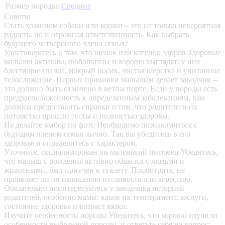
Размер породы:
Средние
Советы
Стать хозяином собаки или кошки – это не только невероятная
радость, но и огромная ответственность. Как выбрать
будущего четвероного члена семьи?
Удостоверьтесь в том, что щенок или котенок здоров
Здоровые
малыши активны, любопытны и хорошо выглядят: у них
блестящие глазки, мокрый носик, чистая шерстка и упитанное
телосложение. Первые прививки малышам делает заводчик –
это должно быть отмечено в ветпаспорте. Если у породы есть
предрасположенность к определенным заболеваниям, вам
должны предоставить справки о том, что родители и их
потомство прошли тесты и полностью здоровы.
Не делайте выбор по фото
Необходимо познакомиться с
будущим членом семьи лично. Так вы убедитесь в его
здоровье и определитесь с характером.
Уточните, социализирован ли маленький питомец
Убедитесь,
что малыш с рождения активно общался с людьми и
животными, был приучен к туалету. Посмотрите, не
проявляет ли он излишнюю пугливость или агрессию.
Обязательно поинтересуйтесь у заводчика историей
родителей, особенно мамы: каков их темперамент, заслуги,
состояние здоровья и возраст вязки.
Изучите особенности породы
Убедитесь, что хорошо изучили
особенности выбранной породы, и ответьте себе на вопрос: