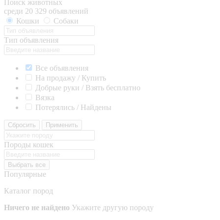
Поиск животных
среди 20 329 объявлений
Кошки
Собаки
Тип объявления
Все объявления
На продажу / Купить
Добрые руки / Взять бесплатно
Вязка
Потерялись / Найдены
Сбросить
Применить
Породы кошек
Выбрать все
Популярные
Каталог пород
Ничего не найдено
Укажите другую породу