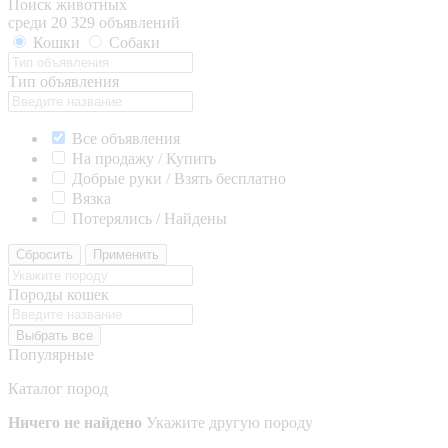
Поиск животных
среди 20 329 объявлений
Кошки
Собаки
Тип объявления
Все объявления
На продажу / Купить
Добрые руки / Взять бесплатно
Вязка
Потерялись / Найдены
Сбросить
Применить
Породы кошек
Выбрать все
Популярные
Каталог пород
Ничего не найдено
Укажите другую породу