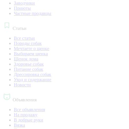
Заводчики
Приюты
Частные продавцы
Статьи
Все статьи
Породы собак
Мечтаете о щенке
Выбираем щенка
Щенок дома
Здоровье собак
Питание собак
Дрессировка собак
Уход и содержание
Новости
Объявления
Все объявления
На продажу
В добрые руки
Вязка