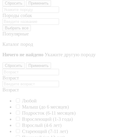
Сбросить
Применить
Породы собак
Выбрать все
Популярные
Каталог пород
Ничего не найдено
Укажите другую породу
Сбросить
Применить
Возраст
Возраст
Любой
Малыш (до 6 месяцев)
Подросток (6-11 месяцев)
Взрослеющий (1-3 года)
Взрослый (4-6 лет)
Стареющий (7-11 лет)