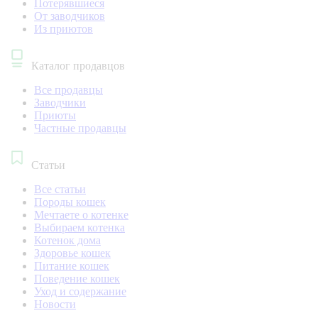
Потерявшиеся
От заводчиков
Из приютов
Каталог продавцов
Все продавцы
Заводчики
Приюты
Частные продавцы
Статьи
Все статьи
Породы кошек
Мечтаете о котенке
Выбираем котенка
Котенок дома
Здоровье кошек
Питание кошек
Поведение кошек
Уход и содержание
Новости