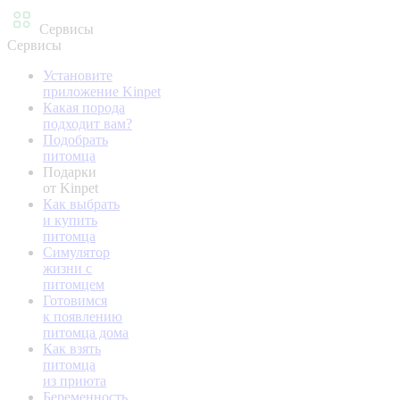
Сервисы
Сервисы
Установите
приложение Kinpet
Какая порода
подходит вам?
Подобрать
питомца
Подарки
от Kinpet
Как выбрать
и купить
питомца
Симулятор
жизни с
питомцем
Готовимся
к появлению
питомца дома
Как взять
питомца
из приюта
Беременность