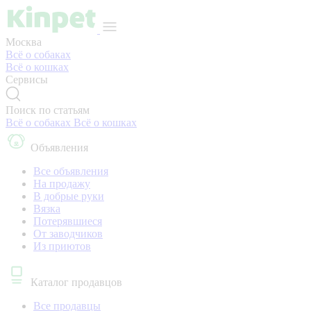
Москва
Всё о собаках
Всё о кошках
Сервисы
Поиск по статьям
Всё о собаках
Всё о кошках
Объявления
Все объявления
На продажу
В добрые руки
Вязка
Потерявшиеся
От заводчиков
Из приютов
Каталог продавцов
Все продавцы