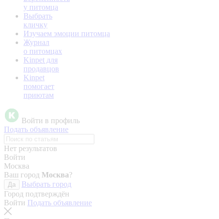
у питомца
Выбрать
кличку
Изучаем эмоции питомца
Журнал
о питомцах
Kinpet для
продавцов
Kinpet
помогает
приютам
Войти в профиль
Подать объявление
Нет результатов
Войти
Москва
Ваш город
Москва
?
Выбрать город
Да
Город подтверждён
Войти
Подать объявление