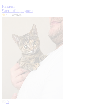
Наталья
Частный продавец
5
1 отзыв
9