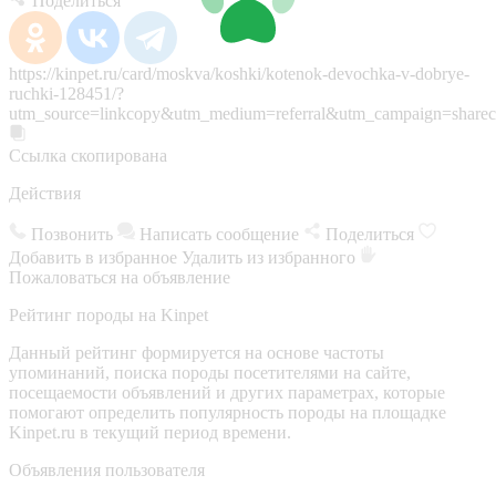
Поделиться
https://kinpet.ru/card/moskva/koshki/kotenok-devochka-v-dobrye-
ruchki-128451/?
utm_source=linkcopy&utm_medium=referral&utm_campaign=sharec
Ссылка скопирована
Действия
Позвонить
Написать сообщение
Поделиться
Добавить в избранное
Удалить из избранного
Пожаловаться на объявление
Рейтинг породы на Kinpet
Данный рейтинг формируется на основе частоты
упоминаний, поиска породы посетителями на сайте,
посещаемости объявлений и других параметрах, которые
помогают определить популярность породы на площадке
Kinpet.ru в текущий период времени.
Объявления пользователя