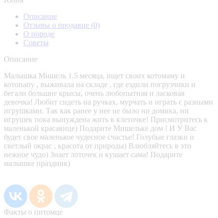
Описание
Отзывы о продавце
(0)
О породе
Советы
Описание
Малышка Мишель 1.5 месяца, ищет своих котомаму и
котопапу , выживала на складе , где ездили погрузчики и
бегали большие крысы, очень любопытная и ласковая
девочка! Любит сидеть на ручках, мурчать и играть с разными
игрушками. Так как ранее у нее не было ни домика, ни
игрушек пока вынуждена жить в клеточке! Присмотритесь к
маленькой красавице) Подарите Мишельке дом ! И У Вас
будет свое маленькое чудесное счастье! Голубые глазки и
светлый окрас , красота от природы) Влюбляйтесь в это
нежное чудо) Знает лоточек и кушает сама! Подарите
малышке праздник)
Факты о питомце