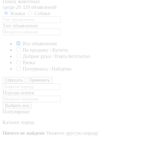
Поиск животных
среди 20 329 объявлений
Кошки
Собаки
Тип объявления
Все объявления
На продажу / Купить
Добрые руки / Взять бесплатно
Вязка
Потерялись / Найдены
Сбросить
Применить
Породы кошек
Выбрать все
Популярные
Каталог пород
Ничего не найдено
Укажите другую породу