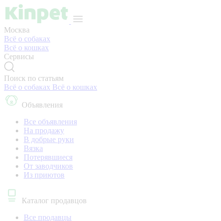
Москва
Всё о собаках
Всё о кошках
Сервисы
Поиск по статьям
Всё о собаках
Всё о кошках
Объявления
Все объявления
На продажу
В добрые руки
Вязка
Потерявшиеся
От заводчиков
Из приютов
Каталог продавцов
Все продавцы