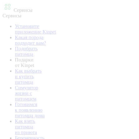
Сервисы
Сервисы
Установите
приложение Kinpet
Какая порода
подходит вам?
Подобрать
питомца
Подарки
от Kinpet
Как выбрать
и купить
питомца
Симулятор
жизни с
питомцем
Готовимся
к появлению
питомца дома
Как взять
питомца
из приюта
Беременность