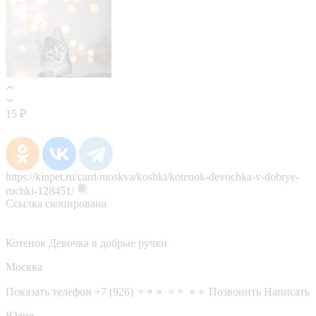
15 ₽
https://kinpet.ru/card/moskva/koshki/kotenok-devochka-v-dobrye-
ruchki-128451/
Ссылка скопирована
Котенок Девочка в добрые ручки
Москва
Показать телефон
+7 (926) ⚬⚬⚬ ⚬⚬ ⚬⚬
Позвонить
Написать
Юлия