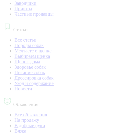
Заводчики
Приюты
Частные продавцы
Статьи
Все статьи
Породы собак
Мечтаете о щенке
Выбираем щенка
Щенок дома
Здоровье собак
Питание собак
Дрессировка собак
Уход и содержание
Новости
Объявления
Все объявления
На продажу
В добрые руки
Вязка