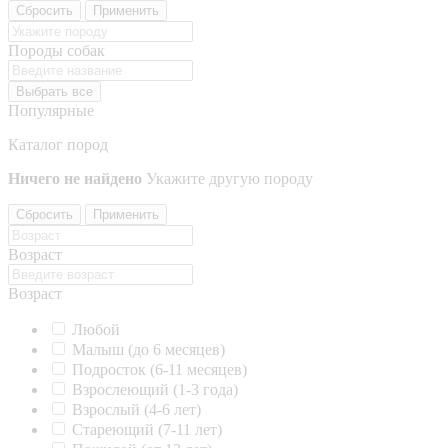
Сбросить
Применить
Породы собак
Выбрать все
Популярные
Каталог пород
Ничего не найдено
Укажите другую породу
Сбросить
Применить
Возраст
Возраст
Любой
Малыш (до 6 месяцев)
Подросток (6-11 месяцев)
Взрослеющий (1-3 года)
Взрослый (4-6 лет)
Стареющий (7-11 лет)