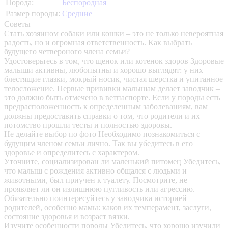
Порода:
Беспородная
Размер породы:
Средние
Советы
Стать хозяином собаки или кошки – это не только невероятная
радость, но и огромная ответственность. Как выбрать
будущего четвероного члена семьи?
Удостоверьтесь в том, что щенок или котенок здоров
Здоровые
малыши активны, любопытны и хорошо выглядят: у них
блестящие глазки, мокрый носик, чистая шерстка и упитанное
телосложение. Первые прививки малышам делает заводчик –
это должно быть отмечено в ветпаспорте. Если у породы есть
предрасположенность к определенным заболеваниям, вам
должны предоставить справки о том, что родители и их
потомство прошли тесты и полностью здоровы.
Не делайте выбор по фото
Необходимо познакомиться с
будущим членом семьи лично. Так вы убедитесь в его
здоровье и определитесь с характером.
Уточните, социализирован ли маленький питомец
Убедитесь,
что малыш с рождения активно общался с людьми и
животными, был приучен к туалету. Посмотрите, не
проявляет ли он излишнюю пугливость или агрессию.
Обязательно поинтересуйтесь у заводчика историей
родителей, особенно мамы: каков их темперамент, заслуги,
состояние здоровья и возраст вязки.
Изучите особенности породы
Убедитесь, что хорошо изучили