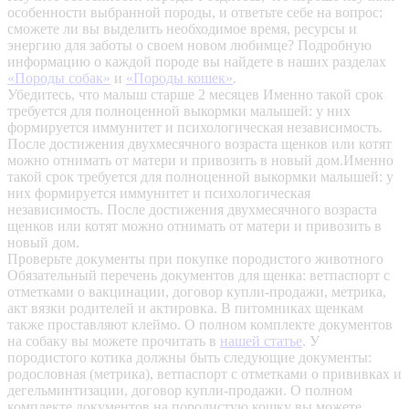
особенности выбранной породы, и ответьте себе на вопрос:
сможете ли вы выделить необходимое время, ресурсы и
энергию для заботы о своем новом любимце? Подробную
информацию о каждой породе вы найдете в наших разделах
«Породы собак»
и
«Породы кошек»
.
Убедитесь, что малыш старше 2 месяцев
Именно такой срок
требуется для полноценной выкормки малышей: у них
формируется иммунитет и психологическая независимость.
После достижения двухмесячного возраста щенков или котят
можно отнимать от матери и привозить в новый дом.Именно
такой срок требуется для полноценной выкормки малышей: у
них формируется иммунитет и психологическая
независимость. После достижения двухмесячного возраста
щенков или котят можно отнимать от матери и привозить в
новый дом.
Проверьте документы при покупке породистого животного
Обязательный перечень документов для щенка: ветпаспорт с
отметками о вакцинации, договор купли-продажи, метрика,
акт вязки родителей и актировка. В питомниках щенкам
также проставляют клеймо. О полном комплекте документов
на собаку вы можете прочитать в
нашей статье
.
У
породистого котика должны быть следующие документы:
родословная (метрика), ветпаспорт с отметками о прививках и
дегельминтизации, договор купли-продажи. О полном
комплекте документов на породистую кошку вы можете