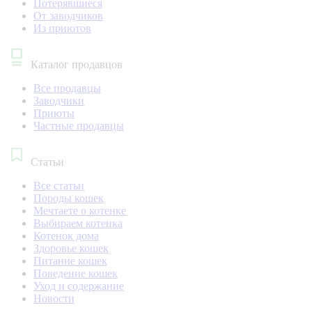
Потерявшиеся
От заводчиков
Из приютов
Каталог продавцов
Все продавцы
Заводчики
Приюты
Частные продавцы
Статьи
Все статьи
Породы кошек
Мечтаете о котенке
Выбираем котенка
Котенок дома
Здоровье кошек
Питание кошек
Поведение кошек
Уход и содержание
Новости