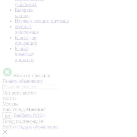
у питомца
Выбрать
кличку
Изучаем эмоции питомца
Журнал
о питомцах
Kinpet для
продавцов
Kinpet
помогает
приютам
Войти в профиль
Подать объявление
Нет результатов
Войти
Москва
Ваш город
Москва
?
Выбрать город
Да
Город подтверждён
Войти
Подать объявление