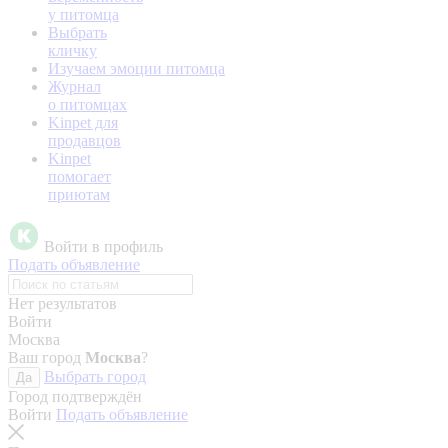
у питомца
Выбрать
кличку
Изучаем эмоции питомца
Журнал
о питомцах
Kinpet для
продавцов
Kinpet
помогает
приютам
Войти в профиль
Подать объявление
Нет результатов
Войти
Москва
Ваш город
Москва
?
Выбрать город
Да
Город подтверждён
Войти
Подать объявление