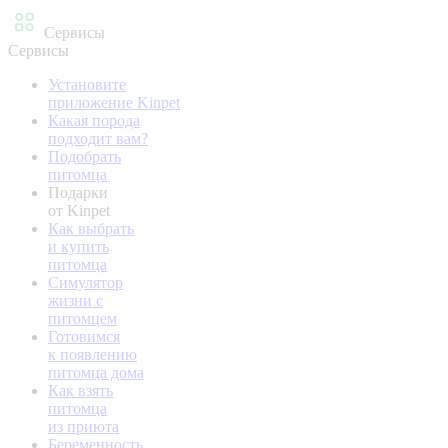
Сервисы
Сервисы
Установите
приложение Kinpet
Какая порода
подходит вам?
Подобрать
питомца
Подарки
от Kinpet
Как выбрать
и купить
питомца
Симулятор
жизни с
питомцем
Готовимся
к появлению
питомца дома
Как взять
питомца
из приюта
Беременность