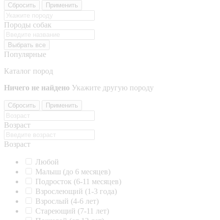
Сбросить
Применить
Породы собак
Выбрать все
Популярные
Каталог пород
Ничего не найдено
Укажите другую породу
Сбросить
Применить
Возраст
Возраст
Любой
Малыш (до 6 месяцев)
Подросток (6-11 месяцев)
Взрослеющий (1-3 года)
Взрослый (4-6 лет)
Стареющий (7-11 лет)