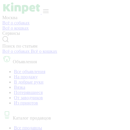
Москва
Всё о собаках
Всё о кошках
Сервисы
Поиск по статьям
Всё о собаках
Всё о кошках
Объявления
Все объявления
На продажу
В добрые руки
Вязка
Потерявшиеся
От заводчиков
Из приютов
Каталог продавцов
Все продавцы