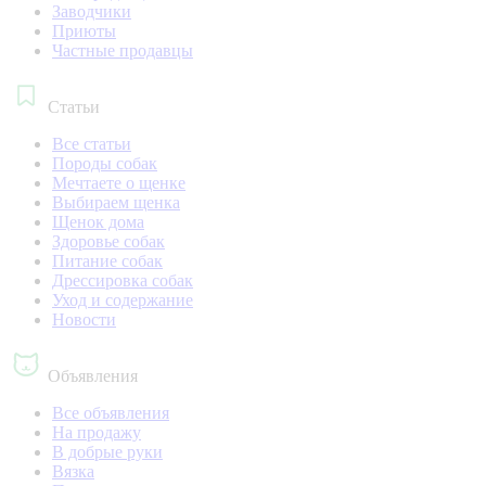
Заводчики
Приюты
Частные продавцы
Статьи
Все статьи
Породы собак
Мечтаете о щенке
Выбираем щенка
Щенок дома
Здоровье собак
Питание собак
Дрессировка собак
Уход и содержание
Новости
Объявления
Все объявления
На продажу
В добрые руки
Вязка