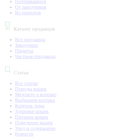
Потерявшиеся
От заводчиков
Из приютов
Каталог продавцов
Все продавцы
Заводчики
Приюты
Частные продавцы
Статьи
Все статьи
Породы кошек
Мечтаете о котенке
Выбираем котенка
Котенок дома
Здоровье кошек
Питание кошек
Поведение кошек
Уход и содержание
Новости