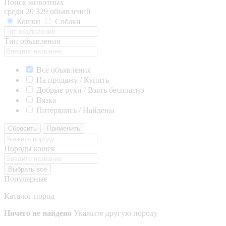
Поиск животных
среди 20 329 объявлений
Кошки
Собаки
Тип объявления
Все объявления
На продажу / Купить
Добрые руки / Взять бесплатно
Вязка
Потерялись / Найдены
Сбросить
Применить
Породы кошек
Выбрать все
Популярные
Каталог пород
Ничего не найдено
Укажите другую породу