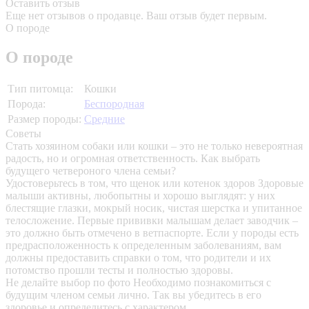
Оставить отзыв
Еще нет отзывов о продавце. Ваш отзыв будет первым.
О породе
О породе
Тип питомца:
Кошки
Порода:
Беспородная
Размер породы:
Средние
Советы
Стать хозяином собаки или кошки – это не только невероятная
радость, но и огромная ответственность. Как выбрать
будущего четвероного члена семьи?
Удостоверьтесь в том, что щенок или котенок здоров
Здоровые
малыши активны, любопытны и хорошо выглядят: у них
блестящие глазки, мокрый носик, чистая шерстка и упитанное
телосложение. Первые прививки малышам делает заводчик –
это должно быть отмечено в ветпаспорте. Если у породы есть
предрасположенность к определенным заболеваниям, вам
должны предоставить справки о том, что родители и их
потомство прошли тесты и полностью здоровы.
Не делайте выбор по фото
Необходимо познакомиться с
будущим членом семьи лично. Так вы убедитесь в его
здоровье и определитесь с характером.