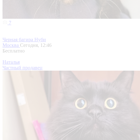
7
Черная багира Нуби
Москва
Сегодня, 12:46
Бесплатно
Наталья
Частный продавец