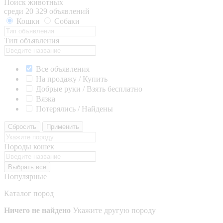
Поиск животных
среди 20 329 объявлений
Кошки
Собаки
Тип объявления
Все объявления
На продажу / Купить
Добрые руки / Взять бесплатно
Вязка
Потерялись / Найдены
Сбросить
Применить
Породы кошек
Выбрать все
Популярные
Каталог пород
Ничего не найдено
Укажите другую породу