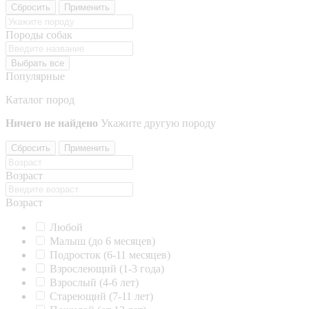
Сбросить
Применить
Породы собак
Выбрать все
Популярные
Каталог пород
Ничего не найдено
Укажите другую породу
Сбросить
Применить
Возраст
Возраст
Любой
Малыш (до 6 месяцев)
Подросток (6-11 месяцев)
Взрослеющий (1-3 года)
Взрослый (4-6 лет)
Стареющий (7-11 лет)