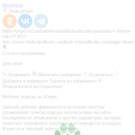
Включить
Поделиться
https://kinpet.ru/card/moskva/koshki/koshechka-pushinka-v-dobrye-
ruki-97362/?
utm_source=linkcopy&utm_medium=referral&utm_campaign=sharec
Ссылка скопирована
Действия
Позвонить
Написать сообщение
Поделиться
Добавить в избранное
Удалить из избранного
Пожаловаться на объявление
Рейтинг породы на Kinpet
Данный рейтинг формируется на основе частоты
упоминаний, поиска породы посетителями на сайте,
посещаемости объявлений и других параметрах, которые
помогают определить популярность породы на площадке
Kinpet.ru в текущий период времени.