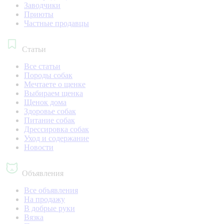
Заводчики
Приюты
Частные продавцы
Статьи
Все статьи
Породы собак
Мечтаете о щенке
Выбираем щенка
Щенок дома
Здоровье собак
Питание собак
Дрессировка собак
Уход и содержание
Новости
Объявления
Все объявления
На продажу
В добрые руки
Вязка