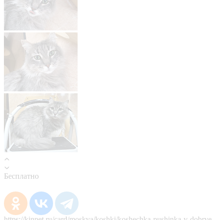
Бесплатно
https://kinpet.ru/card/moskva/koshki/koshechka-pushinka-v-dobrye-