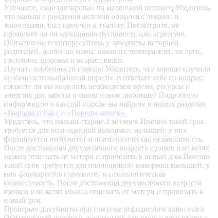
Уточните, социализирован ли маленький питомец
Убедитесь,
что малыш с рождения активно общался с людьми и
животными, был приучен к туалету. Посмотрите, не
проявляет ли он излишнюю пугливость или агрессию.
Обязательно поинтересуйтесь у заводчика историей
родителей, особенно мамы: каков их темперамент, заслуги,
состояние здоровья и возраст вязки.
Изучите особенности породы
Убедитесь, что хорошо изучили
особенности выбранной породы, и ответьте себе на вопрос:
сможете ли вы выделить необходимое время, ресурсы и
энергию для заботы о своем новом любимце? Подробную
информацию о каждой породе вы найдете в наших разделах
«Породы собак»
и
«Породы кошек»
.
Убедитесь, что малыш старше 2 месяцев
Именно такой срок
требуется для полноценной выкормки малышей: у них
формируется иммунитет и психологическая независимость.
После достижения двухмесячного возраста щенков или котят
можно отнимать от матери и привозить в новый дом.Именно
такой срок требуется для полноценной выкормки малышей: у
них формируется иммунитет и психологическая
независимость. После достижения двухмесячного возраста
щенков или котят можно отнимать от матери и привозить в
новый дом.
Проверьте документы при покупке породистого животного
Обязательный перечень документов для щенка: ветпаспорт с