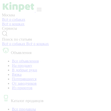
Москва
Всё о собаках
Всё о кошках
Сервисы
Поиск по статьям
Всё о собаках
Всё о кошках
Объявления
Все объявления
На продажу
В добрые руки
Вязка
Потерявшиеся
От заводчиков
Из приютов
Каталог продавцов
Все продавцы