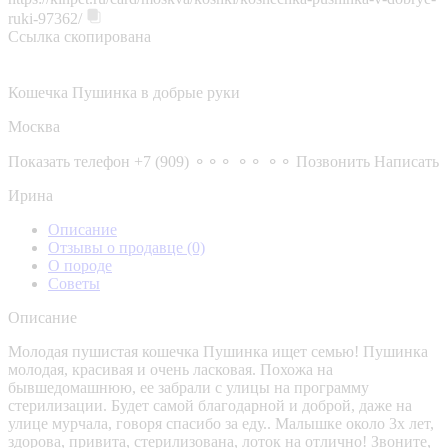
ruki-97362/
Ссылка скопирована
Кошечка Пушинка в добрые руки
Москва
Показать телефон
+7 (909) ⚬⚬⚬ ⚬⚬ ⚬⚬
Позвонить
Написать
Ирина
Описание
Отзывы о продавце
(0)
О породе
Советы
Описание
Молодая пушистая кошечка Пушинка ищет семью! Пушинка
молодая, красивая и очень ласковая. Похожа на
бывшедомашнюю, ее забрали с улицы на программу
стерилизации. Будет самой благодарной и доброй, даже на
улице мурчала, говоря спасибо за еду.. Малышке около 3х лет,
здорова, привита, стерилизована, лоток на отлично! Звоните,