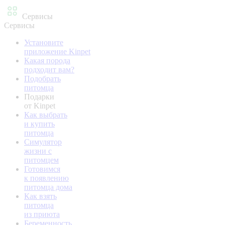
Сервисы
Сервисы
Установите
приложение Kinpet
Какая порода
подходит вам?
Подобрать
питомца
Подарки
от Kinpet
Как выбрать
и купить
питомца
Симулятор
жизни с
питомцем
Готовимся
к появлению
питомца дома
Как взять
питомца
из приюта
Беременность