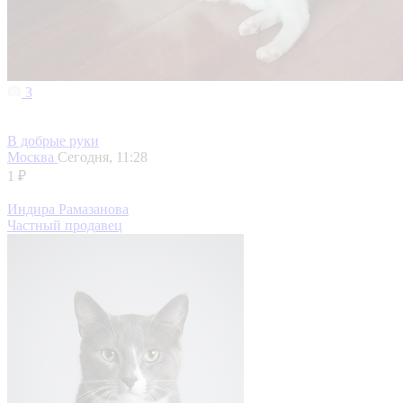
3
В добрые руки
Москва
Сегодня, 11:28
1 ₽
Индира Рамазанова
Частный продавец