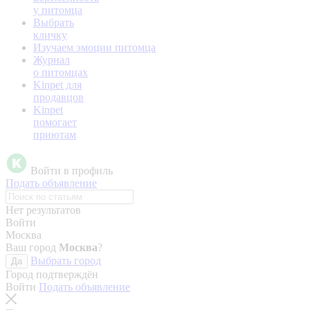
у питомца
Выбрать
кличку
Изучаем эмоции питомца
Журнал
о питомцах
Kinpet для
продавцов
Kinpet
помогает
приютам
Войти в профиль
Подать объявление
Нет результатов
Войти
Москва
Ваш город
Москва
?
Выбрать город
Да
Город подтверждён
Войти
Подать объявление