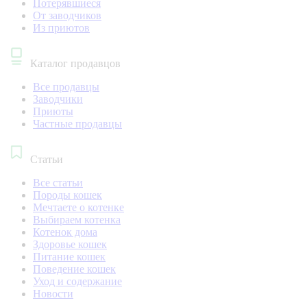
Потерявшиеся
От заводчиков
Из приютов
Каталог продавцов
Все продавцы
Заводчики
Приюты
Частные продавцы
Статьи
Все статьи
Породы кошек
Мечтаете о котенке
Выбираем котенка
Котенок дома
Здоровье кошек
Питание кошек
Поведение кошек
Уход и содержание
Новости