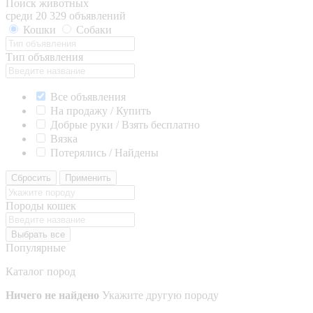
Поиск животных
среди 20 329 объявлений
Кошки
Собаки
Тип объявления
Все объявления
На продажу / Купить
Добрые руки / Взять бесплатно
Вязка
Потерялись / Найдены
Сбросить
Применить
Породы кошек
Выбрать все
Популярные
Каталог пород
Ничего не найдено
Укажите другую породу