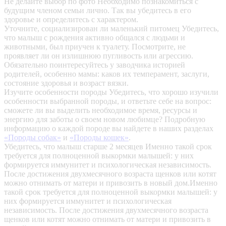
Не делайте выбор по фото
Необходимо познакомиться с
будущим членом семьи лично. Так вы убедитесь в его
здоровье и определитесь с характером.
Уточните, социализирован ли маленький питомец
Убедитесь,
что малыш с рождения активно общался с людьми и
животными, был приучен к туалету. Посмотрите, не
проявляет ли он излишнюю пугливость или агрессию.
Обязательно поинтересуйтесь у заводчика историей
родителей, особенно мамы: каков их темперамент, заслуги,
состояние здоровья и возраст вязки.
Изучите особенности породы
Убедитесь, что хорошо изучили
особенности выбранной породы, и ответьте себе на вопрос:
сможете ли вы выделить необходимое время, ресурсы и
энергию для заботы о своем новом любимце? Подробную
информацию о каждой породе вы найдете в наших разделах
«Породы собак»
и
«Породы кошек»
.
Убедитесь, что малыш старше 2 месяцев
Именно такой срок
требуется для полноценной выкормки малышей: у них
формируется иммунитет и психологическая независимость.
После достижения двухмесячного возраста щенков или котят
можно отнимать от матери и привозить в новый дом.Именно
такой срок требуется для полноценной выкормки малышей: у
них формируется иммунитет и психологическая
независимость. После достижения двухмесячного возраста
щенков или котят можно отнимать от матери и привозить в