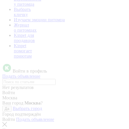
у питомца
Выбрать
кличку
Изучаем эмоции питомца
Журнал
о питомцах
Kinpet для
продавцов
Kinpet
помогает
приютам
Войти в профиль
Подать объявление
Нет результатов
Войти
Москва
Ваш город
Москва
?
Выбрать город
Да
Город подтверждён
Войти
Подать объявление