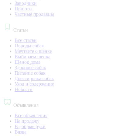
Заводчики
Приюты
Частные продавцы
Статьи
Все статьи
Породы собак
Мечтаете о щенке
Выбираем щенка
Щенок дома
Здоровье собак
Питание собак
Дрессировка собак
Уход и содержание
Новости
Объявления
Все объявления
На продажу
В добрые руки
Вязка