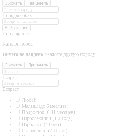
Сбросить
Применить
Породы собак
Выбрать все
Популярные
Каталог пород
Ничего не найдено
Укажите другую породу
Сбросить
Применить
Возраст
Возраст
Любой
Малыш (до 6 месяцев)
Подросток (6-11 месяцев)
Взрослеющий (1-3 года)
Взрослый (4-6 лет)
Стареющий (7-11 лет)