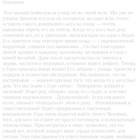
Описание
Этот малыш появился на улице не по своей воле. Мы уже не
узнаем, бросили его или он потерялся, но одно ясно точно:
оставить такого доверчивого кота на улице — почти
наверняка обречь его на гибель. Когда-то у него был дом,
сомнений нет, но в одночасье, оказался один на один с бедой.
Его заметили еще некоторое время назад — с окровавленной
мордочкой, спящим под машинами... Он был благодарен
любой крошке и каждому прохожему, заглядывая в глаза с
немой мольбой. Даже после предательства он тянулся к
людям, ластился и мурлыкал, отчаянно веря в доброту. Теперь
у Геры началась новая жизнь! Его забрали с улицы, привели в
порядок и полностью обследовали. Мы выяснили, что он
кастрирован — верный признак того, что когда-то у него был
дом. Что мы знаем о Гере сейчас: · Невероятно добрый и
ласковый: Ищет рук, обожает, когда его гладят, и отвечает
громким мурлыканьем. · Дружелюбный: Агрессия равна
нулю, обожает «пободаться» лбом о руку. · Ненавязчивый и
самостоятельный: Будет прекрасным и тактичным
компаньоном. Гера очень надеется найти своего Человека,
того, для кого он станет не просто питомцем, а полноценным
членом семьи. Присмотритесь к нему: возможно, это тот
самый кот, который украдет ваше сердце и наполнит дом
теплом. Гера пристраивается ответственным людям, любящих