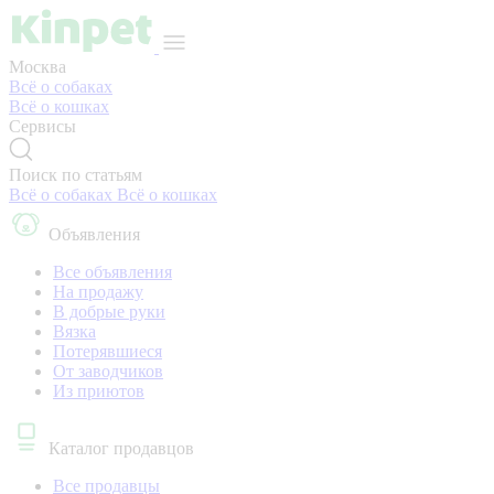
Москва
Всё о собаках
Всё о кошках
Сервисы
Поиск по статьям
Всё о собаках
Всё о кошках
Объявления
Все объявления
На продажу
В добрые руки
Вязка
Потерявшиеся
От заводчиков
Из приютов
Каталог продавцов
Все продавцы