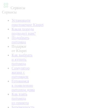
Сервисы
Сервисы
Установите
приложение Kinpet
Какая порода
подходит вам?
Подобрать
питомца
Подарки
от Kinpet
Как выбрать
и купить
питомца
Симулятор
жизни с
питомцем
Готовимся
к появлению
питомца дома
Как взять
питомца
из приюта
Беременность