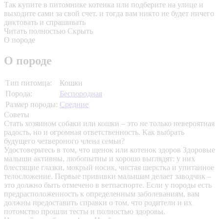
Так купите в питомнике котенка или подберите на улице и
выходите сами за свой счет. и тогда вам никто не будет ничего
диктовать и спрашивать
Читать полностью
Скрыть
О породе
О породе
Тип питомца:
Кошки
Порода:
Беспородная
Размер породы:
Средние
Советы
Стать хозяином собаки или кошки – это не только невероятная
радость, но и огромная ответственность. Как выбрать
будущего четвероного члена семьи?
Удостоверьтесь в том, что щенок или котенок здоров
Здоровые
малыши активны, любопытны и хорошо выглядят: у них
блестящие глазки, мокрый носик, чистая шерстка и упитанное
телосложение. Первые прививки малышам делает заводчик –
это должно быть отмечено в ветпаспорте. Если у породы есть
предрасположенность к определенным заболеваниям, вам
должны предоставить справки о том, что родители и их
потомство прошли тесты и полностью здоровы.