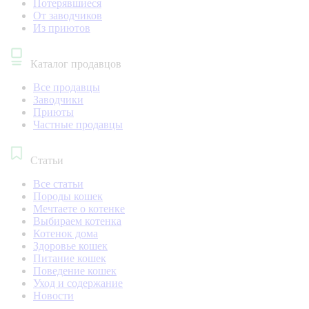
Потерявшиеся
От заводчиков
Из приютов
Каталог продавцов
Все продавцы
Заводчики
Приюты
Частные продавцы
Статьи
Все статьи
Породы кошек
Мечтаете о котенке
Выбираем котенка
Котенок дома
Здоровье кошек
Питание кошек
Поведение кошек
Уход и содержание
Новости