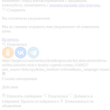
Внимание:
Перед контактированием с продавцом,
пожалуйста, ознакомьтесь с
рекомендациями при покупке.
Сохранить
Вы отключили уведомления
Мы не сможем отправить вам уведомление об изменении
цены
Включить
Поделиться
https://kinpet.ru/card/moskva/koshki/gera-ishchet-dom-doverchivoe-
serdtse-kotoroe-verit-v-lyudey-vopreki-vsemu-116065/?
utm_source=linkcopy&utm_medium=referral&utm_campaign=sharec
Ссылка скопирована
Действия
Написать сообщение
Поделиться
Добавить в
избранное
Удалить из избранного
Пожаловаться на
объявление