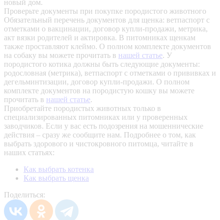
новый дом.
Проверьте документы при покупке породистого животного
Обязательный перечень документов для щенка: ветпаспорт с
отметками о вакцинации, договор купли-продажи, метрика,
акт вязки родителей и актировка. В питомниках щенкам
также проставляют клеймо. О полном комплекте документов
на собаку вы можете прочитать в
нашей статье
.
У
породистого котика должны быть следующие документы:
родословная (метрика), ветпаспорт с отметками о прививках и
дегельминтизации, договор купли-продажи. О полном
комплекте документов на породистую кошку вы можете
прочитать в
нашей статье
.
Приобретайте породистых животных только в
специализированных питомниках или у проверенных
заводчиков. Если у вас есть подозрения на мошеннические
действия – сразу же сообщите нам.
Подробнее о том, как
выбрать здорового и чистокровного питомца, читайте в
наших статьях:
Как выбрать котенка
Как выбрать щенка
Поделиться: