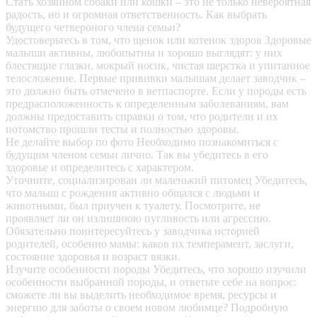
Стать хозяином собаки или кошки – это не только невероятная
радость, но и огромная ответственность. Как выбрать
будущего четвероного члена семьи?
Удостоверьтесь в том, что щенок или котенок здоров
Здоровые
малыши активны, любопытны и хорошо выглядят: у них
блестящие глазки, мокрый носик, чистая шерстка и упитанное
телосложение. Первые прививки малышам делает заводчик –
это должно быть отмечено в ветпаспорте. Если у породы есть
предрасположенность к определенным заболеваниям, вам
должны предоставить справки о том, что родители и их
потомство прошли тесты и полностью здоровы.
Не делайте выбор по фото
Необходимо познакомиться с
будущим членом семьи лично. Так вы убедитесь в его
здоровье и определитесь с характером.
Уточните, социализирован ли маленький питомец
Убедитесь,
что малыш с рождения активно общался с людьми и
животными, был приучен к туалету. Посмотрите, не
проявляет ли он излишнюю пугливость или агрессию.
Обязательно поинтересуйтесь у заводчика историей
родителей, особенно мамы: каков их темперамент, заслуги,
состояние здоровья и возраст вязки.
Изучите особенности породы
Убедитесь, что хорошо изучили
особенности выбранной породы, и ответьте себе на вопрос:
сможете ли вы выделить необходимое время, ресурсы и
энергию для заботы о своем новом любимце? Подробную