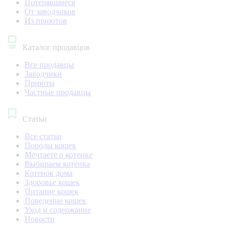
Потерявшиеся
От заводчиков
Из приютов
Каталог продавцов
Все продавцы
Заводчики
Приюты
Частные продавцы
Статьи
Все статьи
Породы кошек
Мечтаете о котенке
Выбираем котенка
Котенок дома
Здоровье кошек
Питание кошек
Поведение кошек
Уход и содержание
Новости