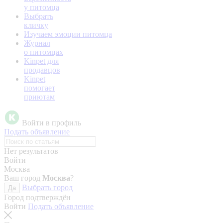
у питомца
Выбрать
кличку
Изучаем эмоции питомца
Журнал
о питомцах
Kinpet для
продавцов
Kinpet
помогает
приютам
Войти в профиль
Подать объявление
Нет результатов
Войти
Москва
Ваш город
Москва
?
Выбрать город
Да
Город подтверждён
Войти
Подать объявление