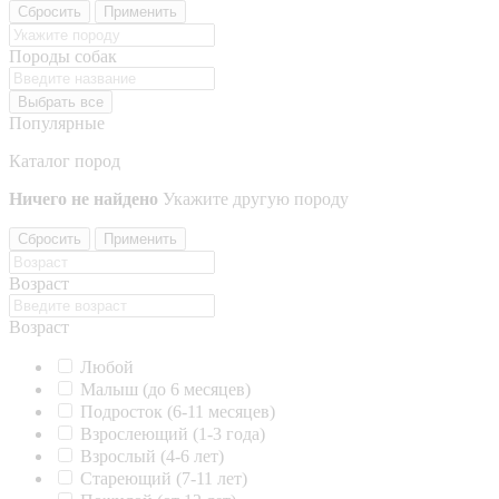
Сбросить
Применить
Породы собак
Выбрать все
Популярные
Каталог пород
Ничего не найдено
Укажите другую породу
Сбросить
Применить
Возраст
Возраст
Любой
Малыш (до 6 месяцев)
Подросток (6-11 месяцев)
Взрослеющий (1-3 года)
Взрослый (4-6 лет)
Стареющий (7-11 лет)