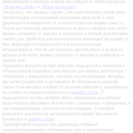
информацию о каждой породе вы найдете в наших разделах
«Породы собак»
и
«Породы кошек»
.
Убедитесь, что малыш старше 2 месяцев
Именно такой срок
требуется для полноценной выкормки малышей: у них
формируется иммунитет и психологическая независимость.
После достижения двухмесячного возраста щенков или котят
можно отнимать от матери и привозить в новый дом.Именно
такой срок требуется для полноценной выкормки малышей: у
них формируется иммунитет и психологическая
независимость. После достижения двухмесячного возраста
щенков или котят можно отнимать от матери и привозить в
новый дом.
Проверьте документы при покупке породистого животного
Обязательный перечень документов для щенка: ветпаспорт с
отметками о вакцинации, договор купли-продажи, метрика,
акт вязки родителей и актировка. В питомниках щенкам
также проставляют клеймо. О полном комплекте документов
на собаку вы можете прочитать в
нашей статье
.
У
породистого котика должны быть следующие документы:
родословная (метрика), ветпаспорт с отметками о прививках и
дегельминтизации, договор купли-продажи. О полном
комплекте документов на породистую кошку вы можете
прочитать в
нашей статье
.
Приобретайте породистых животных только в
специализированных питомниках или у проверенных