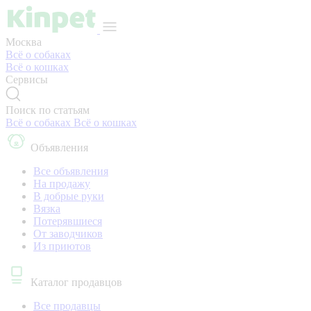
Москва
Всё о собаках
Всё о кошках
Сервисы
Поиск по статьям
Всё о собаках
Всё о кошках
Объявления
Все объявления
На продажу
В добрые руки
Вязка
Потерявшиеся
От заводчиков
Из приютов
Каталог продавцов
Все продавцы