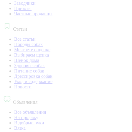
Заводчики
Приюты
Частные продавцы
Статьи
Все статьи
Породы собак
Мечтаете о щенке
Выбираем щенка
Щенок дома
Здоровье собак
Питание собак
Дрессировка собак
Уход и содержание
Новости
Объявления
Все объявления
На продажу
В добрые руки
Вязка