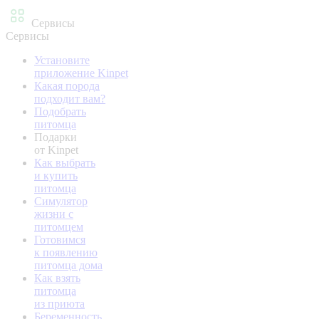
Сервисы
Сервисы
Установите
приложение Kinpet
Какая порода
подходит вам?
Подобрать
питомца
Подарки
от Kinpet
Как выбрать
и купить
питомца
Симулятор
жизни с
питомцем
Готовимся
к появлению
питомца дома
Как взять
питомца
из приюта
Беременность