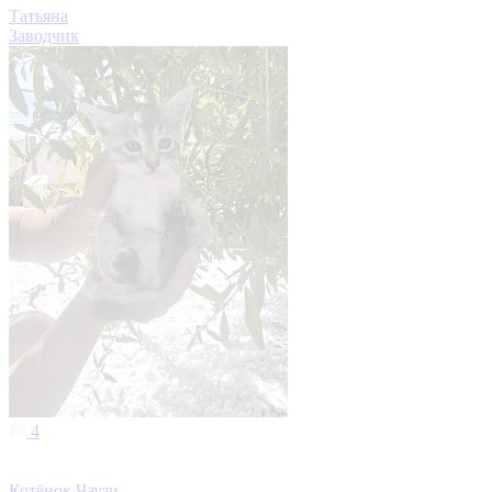
Татьяна
Заводчик
4
Котёнок Чаузи