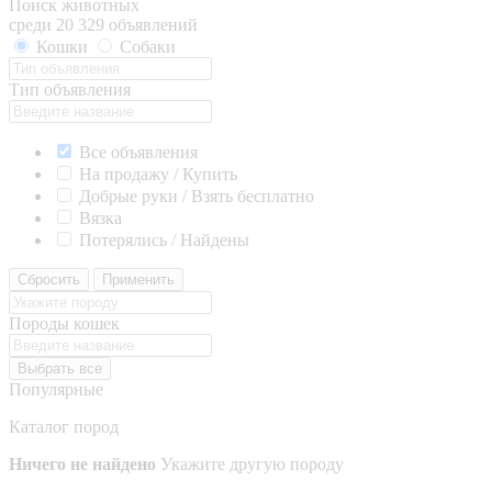
Поиск животных
среди 20 329 объявлений
Кошки
Собаки
Тип объявления
Все объявления
На продажу / Купить
Добрые руки / Взять бесплатно
Вязка
Потерялись / Найдены
Сбросить
Применить
Породы кошек
Выбрать все
Популярные
Каталог пород
Ничего не найдено
Укажите другую породу