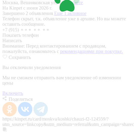
Москва, Вешняковская ул., 18
На карте
На Kinpet c июня 2026 г.
Завершено 2 объявления
Еще 1 активное
Телефон скрыт, т.к. объявление уже в архиве. Но вы можете
оставить сообщение.
+7 (915) ⚬⚬⚬ ⚬⚬ ⚬⚬
Показать телефон
Написать
Внимание:
Перед контактированием с продавцом,
пожалуйста, ознакомьтесь с
рекомендациями при покупке.
Сохранить
Вы отключили уведомления
Мы не сможем отправить вам уведомление об изменении
цены
Включить
Поделиться
https://kinpet.ru/card/moskva/koshki/chauzi-f2-124559/?
utm_source=linkcopy&utm_medium=referral&utm_campaign=sharec