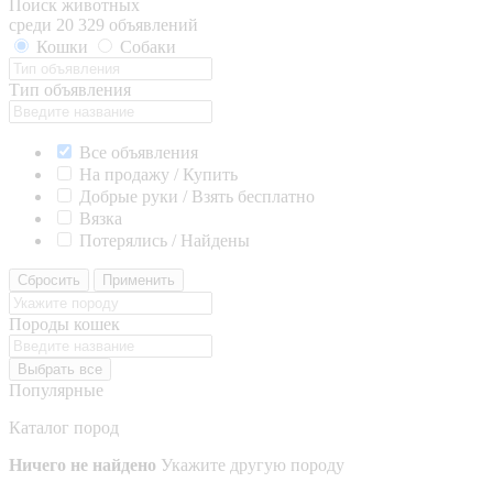
Поиск животных
среди 20 329 объявлений
Кошки
Собаки
Тип объявления
Все объявления
На продажу / Купить
Добрые руки / Взять бесплатно
Вязка
Потерялись / Найдены
Сбросить
Применить
Породы кошек
Выбрать все
Популярные
Каталог пород
Ничего не найдено
Укажите другую породу