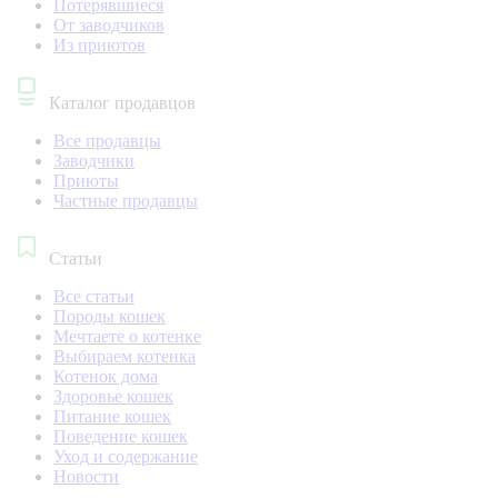
Потерявшиеся
От заводчиков
Из приютов
Каталог продавцов
Все продавцы
Заводчики
Приюты
Частные продавцы
Статьи
Все статьи
Породы кошек
Мечтаете о котенке
Выбираем котенка
Котенок дома
Здоровье кошек
Питание кошек
Поведение кошек
Уход и содержание
Новости