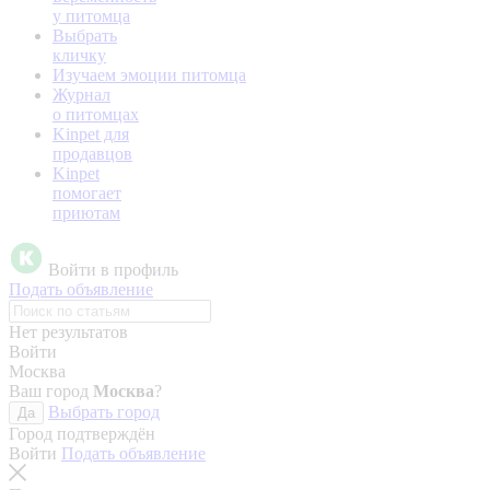
у питомца
Выбрать
кличку
Изучаем эмоции питомца
Журнал
о питомцах
Kinpet для
продавцов
Kinpet
помогает
приютам
Войти в профиль
Подать объявление
Нет результатов
Войти
Москва
Ваш город
Москва
?
Выбрать город
Да
Город подтверждён
Войти
Подать объявление