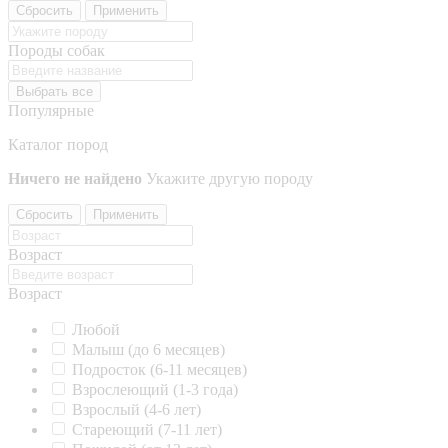
Сбросить
Применить
Породы собак
Выбрать все
Популярные
Каталог пород
Ничего не найдено
Укажите другую породу
Сбросить
Применить
Возраст
Возраст
Любой
Малыш (до 6 месяцев)
Подросток (6-11 месяцев)
Взрослеющий (1-3 года)
Взрослый (4-6 лет)
Стареющий (7-11 лет)