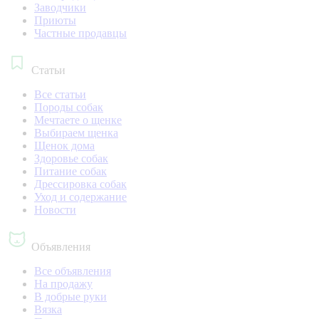
Заводчики
Приюты
Частные продавцы
Статьи
Все статьи
Породы собак
Мечтаете о щенке
Выбираем щенка
Щенок дома
Здоровье собак
Питание собак
Дрессировка собак
Уход и содержание
Новости
Объявления
Все объявления
На продажу
В добрые руки
Вязка