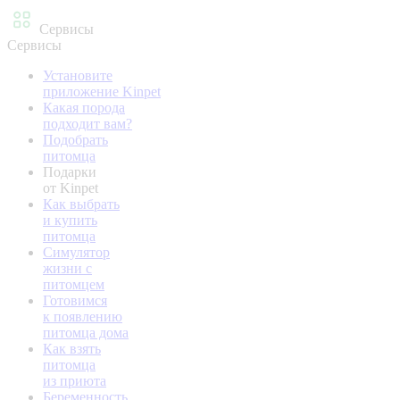
Сервисы
Сервисы
Установите
приложение Kinpet
Какая порода
подходит вам?
Подобрать
питомца
Подарки
от Kinpet
Как выбрать
и купить
питомца
Симулятор
жизни с
питомцем
Готовимся
к появлению
питомца дома
Как взять
питомца
из приюта
Беременность