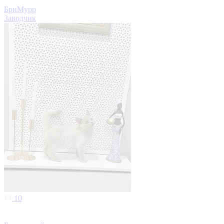
БриМурр
Заводчик
10