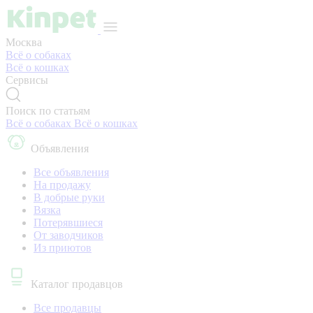
Москва
Всё о собаках
Всё о кошках
Сервисы
Поиск по статьям
Всё о собаках
Всё о кошках
Объявления
Все объявления
На продажу
В добрые руки
Вязка
Потерявшиеся
От заводчиков
Из приютов
Каталог продавцов
Все продавцы