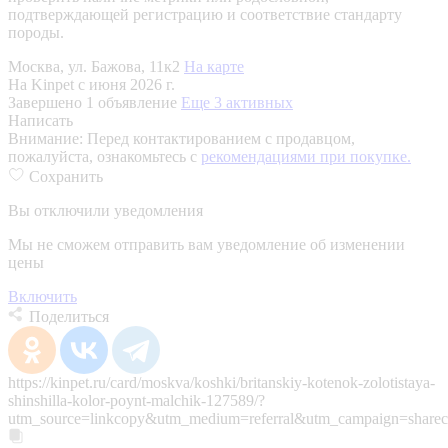
подтверждающей регистрацию и соответствие стандарту
породы.
Москва, ул. Бажова, 11к2
На карте
На Kinpet c июня 2026 г.
Завершено 1 объявление
Еще 3 активных
Написать
Внимание:
Перед контактированием с продавцом,
пожалуйста, ознакомьтесь с
рекомендациями при покупке.
Сохранить
Вы отключили уведомления
Мы не сможем отправить вам уведомление об изменении
цены
Включить
Поделиться
https://kinpet.ru/card/moskva/koshki/britanskiy-kotenok-zolotistaya-
shinshilla-kolor-poynt-malchik-127589/?
utm_source=linkcopy&utm_medium=referral&utm_campaign=sharec