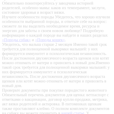
Обязательно поинтересуйтесь у заводчика историей
родителей, особенно мамы: каков их темперамент, заслуги,
состояние здоровья и возраст вязки.
Изучите особенности породы
Убедитесь, что хорошо изучили
особенности выбранной породы, и ответьте себе на вопрос:
сможете ли вы выделить необходимое время, ресурсы и
энергию для заботы о своем новом любимце? Подробную
информацию о каждой породе вы найдете в наших разделах
«Породы собак»
и
«Породы кошек»
.
Убедитесь, что малыш старше 2 месяцев
Именно такой срок
требуется для полноценной выкормки малышей: у них
формируется иммунитет и психологическая независимость.
После достижения двухмесячного возраста щенков или котят
можно отнимать от матери и привозить в новый дом.Именно
такой срок требуется для полноценной выкормки малышей: у
них формируется иммунитет и психологическая
независимость. После достижения двухмесячного возраста
щенков или котят можно отнимать от матери и привозить в
новый дом.
Проверьте документы при покупке породистого животного
Обязательный перечень документов для щенка: ветпаспорт с
отметками о вакцинации, договор купли-продажи, метрика,
акт вязки родителей и актировка. В питомниках щенкам
также проставляют клеймо. О полном комплекте документов
на собаку вы можете прочитать в
нашей статье
.
У