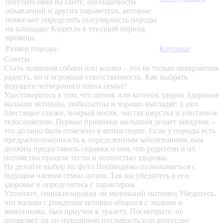
посетителями на сайте, посещаемости
объявлений и других параметрах, которые
помогают определить популярность породы
на площадке Kinpet.ru в текущий период
времени.
Размер породы:
Крупные
Советы
Стать хозяином собаки или кошки – это не только невероятная
радость, но и огромная ответственность. Как выбрать
будущего четвероного члена семьи?
Удостоверьтесь в том, что щенок или котенок здоров
Здоровые
малыши активны, любопытны и хорошо выглядят: у них
блестящие глазки, мокрый носик, чистая шерстка и упитанное
телосложение. Первые прививки малышам делает заводчик –
это должно быть отмечено в ветпаспорте. Если у породы есть
предрасположенность к определенным заболеваниям, вам
должны предоставить справки о том, что родители и их
потомство прошли тесты и полностью здоровы.
Не делайте выбор по фото
Необходимо познакомиться с
будущим членом семьи лично. Так вы убедитесь в его
здоровье и определитесь с характером.
Уточните, социализирован ли маленький питомец
Убедитесь,
что малыш с рождения активно общался с людьми и
животными, был приучен к туалету. Посмотрите, не
проявляет ли он излишнюю пугливость или агрессию.