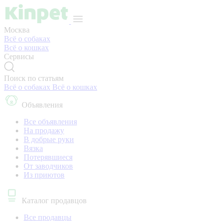
Москва
Всё о собаках
Всё о кошках
Сервисы
Поиск по статьям
Всё о собаках
Всё о кошках
Объявления
Все объявления
На продажу
В добрые руки
Вязка
Потерявшиеся
От заводчиков
Из приютов
Каталог продавцов
Все продавцы