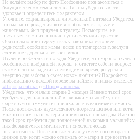
Не делайте выбор по фото
Необходимо познакомиться с
будущим членом семьи лично. Так вы убедитесь в его
здоровье и определитесь с характером.
Уточните, социализирован ли маленький питомец
Убедитесь,
что малыш с рождения активно общался с людьми и
животными, был приучен к туалету. Посмотрите, не
проявляет ли он излишнюю пугливость или агрессию.
Обязательно поинтересуйтесь у заводчика историей
родителей, особенно мамы: каков их темперамент, заслуги,
состояние здоровья и возраст вязки.
Изучите особенности породы
Убедитесь, что хорошо изучили
особенности выбранной породы, и ответьте себе на вопрос:
сможете ли вы выделить необходимое время, ресурсы и
энергию для заботы о своем новом любимце? Подробную
информацию о каждой породе вы найдете в наших разделах
«Породы собак»
и
«Породы кошек»
.
Убедитесь, что малыш старше 2 месяцев
Именно такой срок
требуется для полноценной выкормки малышей: у них
формируется иммунитет и психологическая независимость.
После достижения двухмесячного возраста щенков или котят
можно отнимать от матери и привозить в новый дом.Именно
такой срок требуется для полноценной выкормки малышей: у
них формируется иммунитет и психологическая
независимость. После достижения двухмесячного возраста
щенков или котят можно отнимать от матери и привозить в