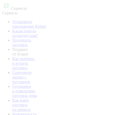
Сервисы
Сервисы
Установите
приложение Kinpet
Какая порода
подходит вам?
Подобрать
питомца
Подарки
от Kinpet
Как выбрать
и купить
питомца
Симулятор
жизни с
питомцем
Готовимся
к появлению
питомца дома
Как взять
питомца
из приюта
Беременность