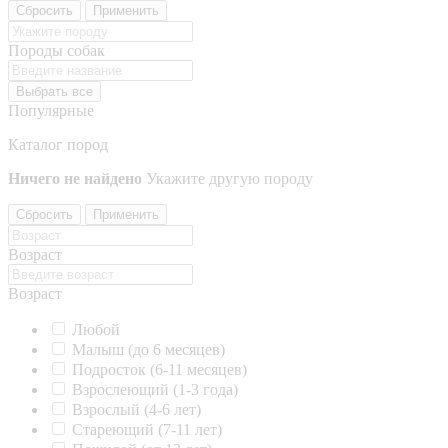
Сбросить
Применить
Породы собак
Выбрать все
Популярные
Каталог пород
Ничего не найдено
Укажите другую породу
Сбросить
Применить
Возраст
Возраст
Любой
Малыш (до 6 месяцев)
Подросток (6-11 месяцев)
Взрослеющий (1-3 года)
Взрослый (4-6 лет)
Стареющий (7-11 лет)