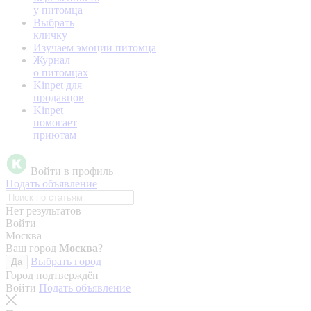
у питомца
Выбрать
кличку
Изучаем эмоции питомца
Журнал
о питомцах
Kinpet для
продавцов
Kinpet
помогает
приютам
Войти в профиль
Подать объявление
Нет результатов
Войти
Москва
Ваш город
Москва
?
Выбрать город
Да
Город подтверждён
Войти
Подать объявление