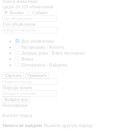
Поиск животных
среди 20 329 объявлений
Кошки
Собаки
Тип объявления
Все объявления
На продажу / Купить
Добрые руки / Взять бесплатно
Вязка
Потерялись / Найдены
Сбросить
Применить
Породы кошек
Выбрать все
Популярные
Каталог пород
Ничего не найдено
Укажите другую породу