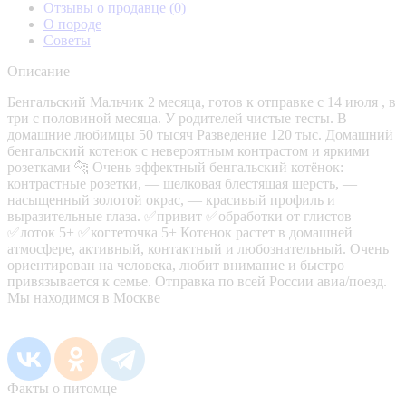
Отзывы о продавце
(0)
О породе
Советы
Описание
Бенгальский Мальчик 2 месяца, готов к отправке с 14 июля , в
три с половиной месяца. У родителей чистые тесты. В
домашние любимцы 50 тысяч Разведение 120 тыс. Домашний
бенгальский котенок с невероятным контрастом и яркими
розетками 🐆 Очень эффектный бенгальский котёнок: —
контрастные розетки, — шелковая блестящая шерсть, —
насыщенный золотой окрас, — красивый профиль и
выразительные глаза. ✅привит ✅обработки от глистов
✅лоток 5+ ✅когтеточка 5+ Котенок растет в домашней
атмосфере, активный, контактный и любознательный. Очень
ориентирован на человека, любит внимание и быстро
привязывается к семье. Отправка по всей России авиа/поезд.
Мы находимся в Москве
Факты о питомце