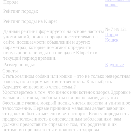
Порода:
кошка
Рейтинг породы:
Рейтинг породы на Kinpet
№ 7 из 121
Данный рейтинг формируется на основе частоты
Пород
упоминаний, поиска породы посетителями на
Кошек
сайте, посещаемости объявлений и других
параметрах, которые помогают определить
популярность породы на площадке Kinpet.ru в
текущий период времени.
Размер породы:
Крупные
Советы
Стать хозяином собаки или кошки – это не только невероятная
радость, но и огромная ответственность. Как выбрать
будущего четвероного члена семьи?
Удостоверьтесь в том, что щенок или котенок здоров
Здоровые
малыши активны, любопытны и хорошо выглядят: у них
блестящие глазки, мокрый носик, чистая шерстка и упитанное
телосложение. Первые прививки малышам делает заводчик –
это должно быть отмечено в ветпаспорте. Если у породы есть
предрасположенность к определенным заболеваниям, вам
должны предоставить справки о том, что родители и их
потомство прошли тесты и полностью здоровы.