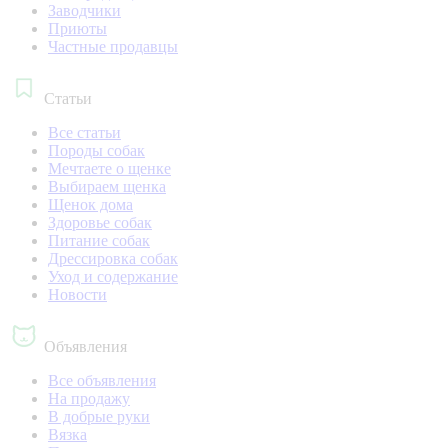
Заводчики
Приюты
Частные продавцы
Статьи
Все статьи
Породы собак
Мечтаете о щенке
Выбираем щенка
Щенок дома
Здоровье собак
Питание собак
Дрессировка собак
Уход и содержание
Новости
Объявления
Все объявления
На продажу
В добрые руки
Вязка