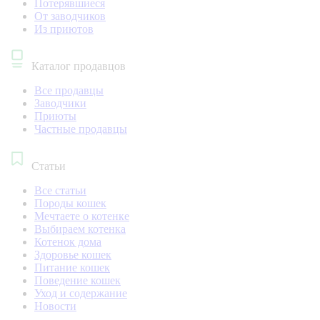
Потерявшиеся
От заводчиков
Из приютов
Каталог продавцов
Все продавцы
Заводчики
Приюты
Частные продавцы
Статьи
Все статьи
Породы кошек
Мечтаете о котенке
Выбираем котенка
Котенок дома
Здоровье кошек
Питание кошек
Поведение кошек
Уход и содержание
Новости