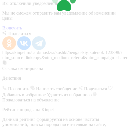
Вы отключили уведомления
Мы не сможем отправить вам уведомление об изменении
цены
Включить
Поделиться
https://kinpet.ru/card/moskva/koshki/bengalskiy-kotenok-123898/?
utm_source=linkcopy&utm_medium=referral&utm_campaign=sharec
Ссылка скопирована
Действия
Позвонить
Написать сообщение
Поделиться
Добавить в избранное
Удалить из избранного
Пожаловаться на объявление
Рейтинг породы на Kinpet
Данный рейтинг формируется на основе частоты
упоминаний, поиска породы посетителями на сайте,