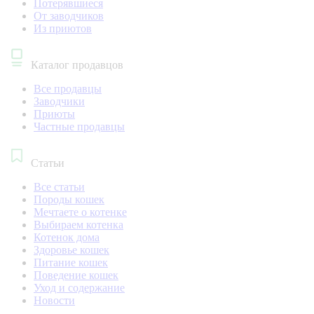
Потерявшиеся
От заводчиков
Из приютов
Каталог продавцов
Все продавцы
Заводчики
Приюты
Частные продавцы
Статьи
Все статьи
Породы кошек
Мечтаете о котенке
Выбираем котенка
Котенок дома
Здоровье кошек
Питание кошек
Поведение кошек
Уход и содержание
Новости