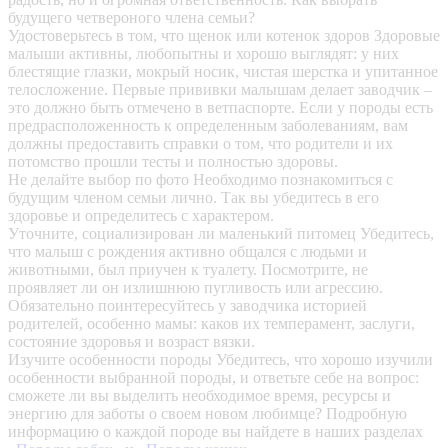
будущего четвероного члена семьи?
Удостоверьтесь в том, что щенок или котенок здоров
Здоровые
малыши активны, любопытны и хорошо выглядят: у них
блестящие глазки, мокрый носик, чистая шерстка и упитанное
телосложение. Первые прививки малышам делает заводчик –
это должно быть отмечено в ветпаспорте. Если у породы есть
предрасположенность к определенным заболеваниям, вам
должны предоставить справки о том, что родители и их
потомство прошли тесты и полностью здоровы.
Не делайте выбор по фото
Необходимо познакомиться с
будущим членом семьи лично. Так вы убедитесь в его
здоровье и определитесь с характером.
Уточните, социализирован ли маленький питомец
Убедитесь,
что малыш с рождения активно общался с людьми и
животными, был приучен к туалету. Посмотрите, не
проявляет ли он излишнюю пугливость или агрессию.
Обязательно поинтересуйтесь у заводчика историей
родителей, особенно мамы: каков их темперамент, заслуги,
состояние здоровья и возраст вязки.
Изучите особенности породы
Убедитесь, что хорошо изучили
особенности выбранной породы, и ответьте себе на вопрос:
сможете ли вы выделить необходимое время, ресурсы и
энергию для заботы о своем новом любимце? Подробную
информацию о каждой породе вы найдете в наших разделах