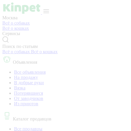
Москва
Всё о собаках
Всё о кошках
Сервисы
Поиск по статьям
Всё о собаках
Всё о кошках
Объявления
Все объявления
На продажу
В добрые руки
Вязка
Потерявшиеся
От заводчиков
Из приютов
Каталог продавцов
Все продавцы