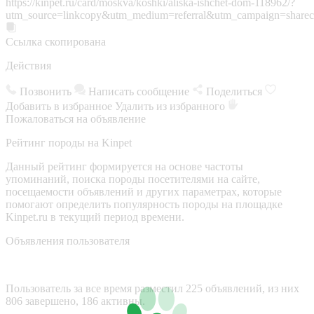
https://kinpet.ru/card/moskva/koshki/aliska-ishchet-dom-118962/?
utm_source=linkcopy&utm_medium=referral&utm_campaign=sharec
Ссылка скопирована
Действия
Позвонить
Написать сообщение
Поделиться
Добавить в избранное
Удалить из избранного
Пожаловаться на объявление
Рейтинг породы на Kinpet
Данный рейтинг формируется на основе частоты
упоминаний, поиска породы посетителями на сайте,
посещаемости объявлений и других параметрах, которые
помогают определить популярность породы на площадке
Kinpet.ru в текущий период времени.
Объявления пользователя
Пользователь за все время разместил 225 объявлений, из них
806 завершено, 186 активны.