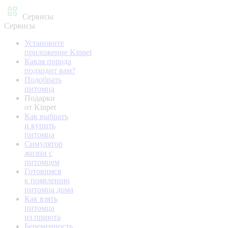
Сервисы
Сервисы
Установите
приложение Kinpet
Какая порода
подходит вам?
Подобрать
питомца
Подарки
от Kinpet
Как выбрать
и купить
питомца
Симулятор
жизни с
питомцем
Готовимся
к появлению
питомца дома
Как взять
питомца
из приюта
Беременность