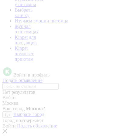
у питомца
Выбрать
кличку
Изучаем эмоции питомца
Журнал
о питомцах
Kinpet для
продавцов
Kinpet
помогает
приютам
Войти в профиль
Подать объявление
Нет результатов
Войти
Москва
Ваш город
Москва
?
Выбрать город
Да
Город подтверждён
Войти
Подать объявление