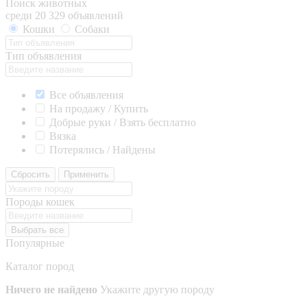
Поиск животных
среди 20 329 объявлений
Кошки
Собаки
Тип объявления
Все объявления
На продажу / Купить
Добрые руки / Взять бесплатно
Вязка
Потерялись / Найдены
Сбросить
Применить
Породы кошек
Выбрать все
Популярные
Каталог пород
Ничего не найдено
Укажите другую породу