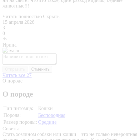
ни на сайте! Что это такое, один развод видимо, бедные
животные!!!
Читать полностью
Скрыть
15 апреля 2026
3
0
Ирина
Отправить
Отменить
Читать все 27
О породе
О породе
Тип питомца:
Кошки
Порода:
Беспородная
Размер породы:
Средние
Советы
Стать хозяином собаки или кошки – это не только невероятная
радость, но и огромная ответственность. Как выбрать