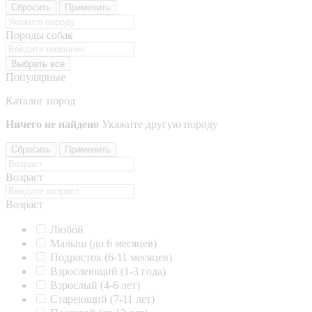
Сбросить
Применить
Породы собак
Выбрать все
Популярные
Каталог пород
Ничего не найдено
Укажите другую породу
Сбросить
Применить
Возраст
Возраст
Любой
Малыш (до 6 месяцев)
Подросток (6-11 месяцев)
Взрослеющий (1-3 года)
Взрослый (4-6 лет)
Стареющий (7-11 лет)