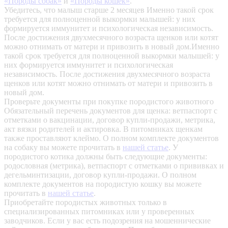
«Породы собак»
и
«Породы кошек»
.
Убедитесь, что малыш старше 2 месяцев
Именно такой срок
требуется для полноценной выкормки малышей: у них
формируется иммунитет и психологическая независимость.
После достижения двухмесячного возраста щенков или котят
можно отнимать от матери и привозить в новый дом.Именно
такой срок требуется для полноценной выкормки малышей: у
них формируется иммунитет и психологическая
независимость. После достижения двухмесячного возраста
щенков или котят можно отнимать от матери и привозить в
новый дом.
Проверьте документы при покупке породистого животного
Обязательный перечень документов для щенка: ветпаспорт с
отметками о вакцинации, договор купли-продажи, метрика,
акт вязки родителей и актировка. В питомниках щенкам
также проставляют клеймо. О полном комплекте документов
на собаку вы можете прочитать в
нашей статье
.
У
породистого котика должны быть следующие документы:
родословная (метрика), ветпаспорт с отметками о прививках и
дегельминтизации, договор купли-продажи. О полном
комплекте документов на породистую кошку вы можете
прочитать в
нашей статье
.
Приобретайте породистых животных только в
специализированных питомниках или у проверенных
заводчиков. Если у вас есть подозрения на мошеннические