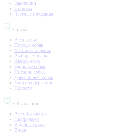
Заводчики
Приюты
Частные продавцы
Статьи
Все статьи
Породы собак
Мечтаете о щенке
Выбираем щенка
Щенок дома
Здоровье собак
Питание собак
Дрессировка собак
Уход и содержание
Новости
Объявления
Все объявления
На продажу
В добрые руки
Вязка