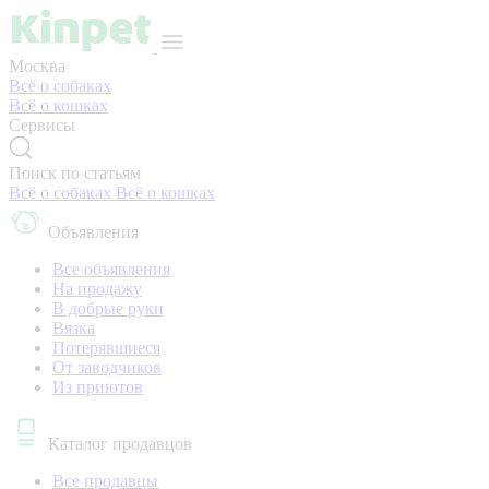
Москва
Всё о собаках
Всё о кошках
Сервисы
Поиск по статьям
Всё о собаках
Всё о кошках
Объявления
Все объявления
На продажу
В добрые руки
Вязка
Потерявшиеся
От заводчиков
Из приютов
Каталог продавцов
Все продавцы