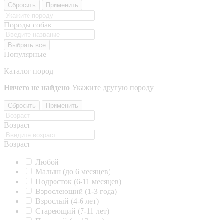
Сбросить
Применить
Породы собак
Выбрать все
Популярные
Каталог пород
Ничего не найдено
Укажите другую породу
Сбросить
Применить
Возраст
Возраст
Любой
Малыш (до 6 месяцев)
Подросток (6-11 месяцев)
Взрослеющий (1-3 года)
Взрослый (4-6 лет)
Стареющий (7-11 лет)