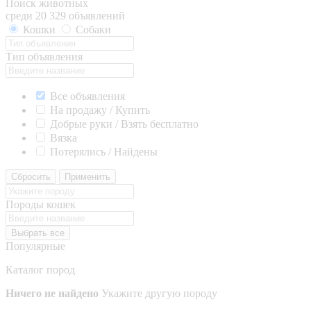
Поиск животных
среди 20 329 объявлений
Кошки
Собаки
Тип объявления
Все объявления
На продажу / Купить
Добрые руки / Взять бесплатно
Вязка
Потерялись / Найдены
Сбросить
Применить
Породы кошек
Выбрать все
Популярные
Каталог пород
Ничего не найдено
Укажите другую породу