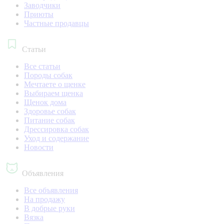
Заводчики
Приюты
Частные продавцы
Статьи
Все статьи
Породы собак
Мечтаете о щенке
Выбираем щенка
Щенок дома
Здоровье собак
Питание собак
Дрессировка собак
Уход и содержание
Новости
Объявления
Все объявления
На продажу
В добрые руки
Вязка