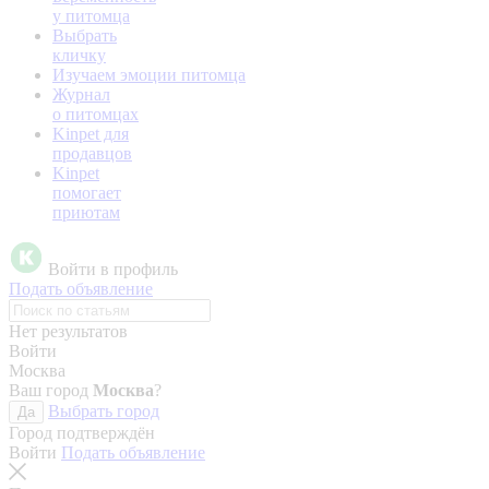
у питомца
Выбрать
кличку
Изучаем эмоции питомца
Журнал
о питомцах
Kinpet для
продавцов
Kinpet
помогает
приютам
Войти в профиль
Подать объявление
Нет результатов
Войти
Москва
Ваш город
Москва
?
Выбрать город
Да
Город подтверждён
Войти
Подать объявление