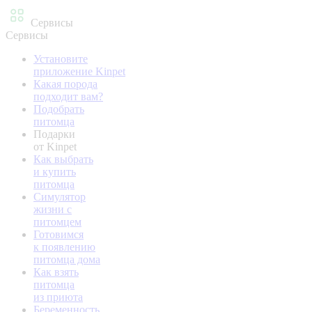
Сервисы
Сервисы
Установите
приложение Kinpet
Какая порода
подходит вам?
Подобрать
питомца
Подарки
от Kinpet
Как выбрать
и купить
питомца
Симулятор
жизни с
питомцем
Готовимся
к появлению
питомца дома
Как взять
питомца
из приюта
Беременность