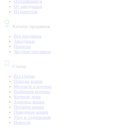
Потерявшиеся
От заводчиков
Из приютов
Каталог продавцов
Все продавцы
Заводчики
Приюты
Частные продавцы
Статьи
Все статьи
Породы кошек
Мечтаете о котенке
Выбираем котенка
Котенок дома
Здоровье кошек
Питание кошек
Поведение кошек
Уход и содержание
Новости