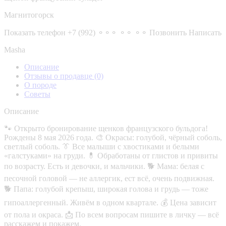
Магнитогорск
Показать телефон
+7 (992) ⚬⚬⚬ ⚬⚬ ⚬⚬
Позвонить
Написать
Masha
Описание
Отзывы о продавце
(0)
О породе
Советы
Описание
🐾 Открыто бронирование щенков французского бульдога!
Рождены 8 мая 2026 года. 🎨 Окрасы: голубой, чёрный соболь,
светлый соболь. 👔 Все малыши с хвостиками и белыми
«галстуками» на груди. 💊 Обработаны от глистов и привиты
по возрасту. Есть и девочки, и мальчики. 🐕 Мама: белая с
песочной головой — не аллергик, ест всё, очень подвижная.
🐕 Папа: голубой крепыш, широкая голова и грудь — тоже
гипоаллергенный. Живём в одном квартале. 💰 Цена зависит
от пола и окраса. 📩 По всем вопросам пишите в личку — всё
расскажем и покажем.