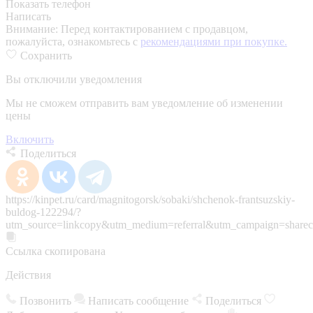
Показать телефон
Написать
Внимание:
Перед контактированием с продавцом,
пожалуйста, ознакомьтесь с
рекомендациями при покупке.
Сохранить
Вы отключили уведомления
Мы не сможем отправить вам уведомление об изменении
цены
Включить
Поделиться
https://kinpet.ru/card/magnitogorsk/sobaki/shchenok-frantsuzskiy-
buldog-122294/?
utm_source=linkcopy&utm_medium=referral&utm_campaign=sharec
Ссылка скопирована
Действия
Позвонить
Написать сообщение
Поделиться