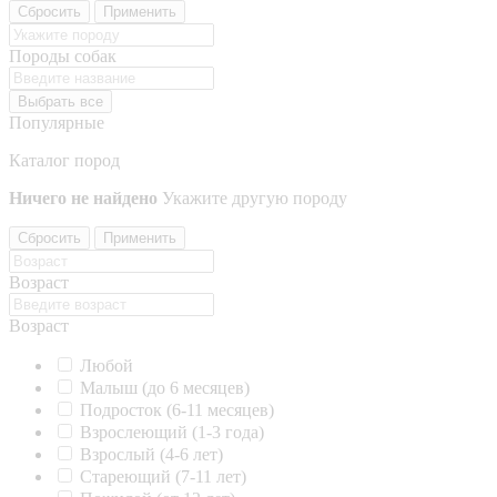
Сбросить
Применить
Породы собак
Выбрать все
Популярные
Каталог пород
Ничего не найдено
Укажите другую породу
Сбросить
Применить
Возраст
Возраст
Любой
Малыш (до 6 месяцев)
Подросток (6-11 месяцев)
Взрослеющий (1-3 года)
Взрослый (4-6 лет)
Стареющий (7-11 лет)