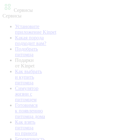
Сервисы
Сервисы
Установите
приложение Kinpet
Какая порода
подходит вам?
Подобрать
питомца
Подарки
от Kinpet
Как выбрать
и купить
питомца
Симулятор
жизни с
питомцем
Готовимся
к появлению
питомца дома
Как взять
питомца
из приюта
Беременность