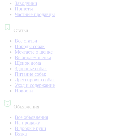
Заводчики
Приюты
Частные продавцы
Статьи
Все статьи
Породы собак
Мечтаете о щенке
Выбираем щенка
Щенок дома
Здоровье собак
Питание собак
Дрессировка собак
Уход и содержание
Новости
Объявления
Все объявления
На продажу
В добрые руки
Вязка