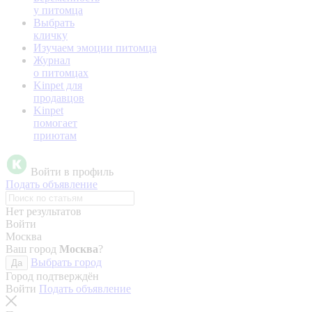
у питомца
Выбрать
кличку
Изучаем эмоции питомца
Журнал
о питомцах
Kinpet для
продавцов
Kinpet
помогает
приютам
Войти в профиль
Подать объявление
Нет результатов
Войти
Москва
Ваш город
Москва
?
Выбрать город
Да
Город подтверждён
Войти
Подать объявление