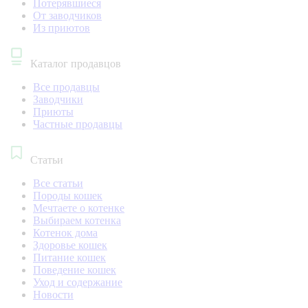
Потерявшиеся
От заводчиков
Из приютов
Каталог продавцов
Все продавцы
Заводчики
Приюты
Частные продавцы
Статьи
Все статьи
Породы кошек
Мечтаете о котенке
Выбираем котенка
Котенок дома
Здоровье кошек
Питание кошек
Поведение кошек
Уход и содержание
Новости