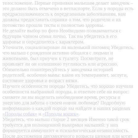
телосложение. Первые прививки малышам делает заводчик –
это должно быть отмечено в ветпаспорте. Если у породы есть
предрасположенность к определенным заболеваниям, вам
должны предоставить справки о том, что родители и их
потомство прошли тесты и полностью здоровы.
Не делайте выбор по фото
Необходимо познакомиться с
будущим членом семьи лично. Так вы убедитесь в его
здоровье и определитесь с характером.
Уточните, социализирован ли маленький питомец
Убедитесь,
что малыш с рождения активно общался с людьми и
животными, был приучен к туалету. Посмотрите, не
проявляет ли он излишнюю пугливость или агрессию.
Обязательно поинтересуйтесь у заводчика историей
родителей, особенно мамы: каков их темперамент, заслуги,
состояние здоровья и возраст вязки.
Изучите особенности породы
Убедитесь, что хорошо изучили
особенности выбранной породы, и ответьте себе на вопрос:
сможете ли вы выделить необходимое время, ресурсы и
энергию для заботы о своем новом любимце? Подробную
информацию о каждой породе вы найдете в наших разделах
«Породы собак»
и
«Породы кошек»
.
Убедитесь, что малыш старше 2 месяцев
Именно такой срок
требуется для полноценной выкормки малышей: у них
формируется иммунитет и психологическая независимость.
После достижения двухмесячного возраста щенков или котят