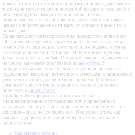
можно отнимать от матери и привозить в новый дом.Именно
такой срок требуется для полноценной выкормки малышей: у
них формируется иммунитет и психологическая
независимость. После достижения двухмесячного возраста
щенков или котят можно отнимать от матери и привозить в
новый дом.
Проверьте документы при покупке породистого животного
Обязательный перечень документов для щенка: ветпаспорт с
отметками о вакцинации, договор купли-продажи, метрика,
акт вязки родителей и актировка. В питомниках щенкам
также проставляют клеймо. О полном комплекте документов
на собаку вы можете прочитать в
нашей статье
.
У
породистого котика должны быть следующие документы:
родословная (метрика), ветпаспорт с отметками о прививках и
дегельминтизации, договор купли-продажи. О полном
комплекте документов на породистую кошку вы можете
прочитать в
нашей статье
.
Приобретайте породистых животных только в
специализированных питомниках или у проверенных
заводчиков. Если у вас есть подозрения на мошеннические
действия – сразу же сообщите нам.
Подробнее о том, как
выбрать здорового и чистокровного питомца, читайте в
наших статьях:
Как выбрать котенка