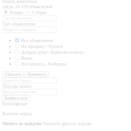
Поиск животных
среди 20 329 объявлений
Кошки
Собаки
Тип объявления
Все объявления
На продажу / Купить
Добрые руки / Взять бесплатно
Вязка
Потерялись / Найдены
Сбросить
Применить
Породы кошек
Выбрать все
Популярные
Каталог пород
Ничего не найдено
Укажите другую породу