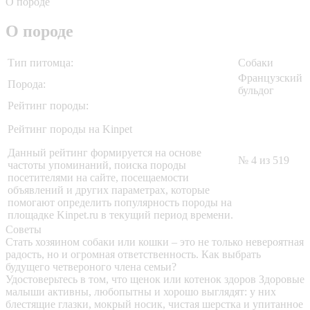
О породе
О породе
Тип питомца:
Собаки
Французский
Порода:
бульдог
Рейтинг породы:
Рейтинг породы на Kinpet
Данный рейтинг формируется на основе
№ 4 из 519
частоты упоминаний, поиска породы
посетителями на сайте, посещаемости
объявлений и других параметрах, которые
помогают определить популярность породы на
площадке Kinpet.ru в текущий период времени.
Советы
Стать хозяином собаки или кошки – это не только невероятная
радость, но и огромная ответственность. Как выбрать
будущего четвероного члена семьи?
Удостоверьтесь в том, что щенок или котенок здоров
Здоровые
малыши активны, любопытны и хорошо выглядят: у них
блестящие глазки, мокрый носик, чистая шерстка и упитанное