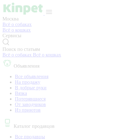
Москва
Всё о собаках
Всё о кошках
Сервисы
Поиск по статьям
Всё о собаках
Всё о кошках
Объявления
Все объявления
На продажу
В добрые руки
Вязка
Потерявшиеся
От заводчиков
Из приютов
Каталог продавцов
Все продавцы