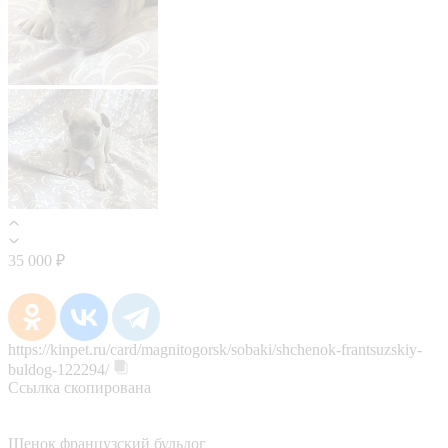
35 000 ₽
https://kinpet.ru/card/magnitogorsk/sobaki/shchenok-frantsuzskiy-
buldog-122294/
Ссылка скопирована
Щенок французский бульдог