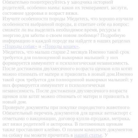
Обязательно поинтересуйтесь у заводчика историей
родителей, особенно мамы: каков их темперамент, заслуги,
состояние здоровья и возраст вязки.
Изучите особенности породы
Убедитесь, что хорошо изучили
особенности выбранной породы, и ответьте себе на вопрос:
сможете ли вы выделить необходимое время, ресурсы и
энергию для заботы о своем новом любимце? Подробную
информацию о каждой породе вы найдете в наших разделах
«Породы собак»
и
«Породы кошек»
.
Убедитесь, что малыш старше 2 месяцев
Именно такой срок
требуется для полноценной выкормки малышей: у них
формируется иммунитет и психологическая независимость.
После достижения двухмесячного возраста щенков или котят
можно отнимать от матери и привозить в новый дом.Именно
такой срок требуется для полноценной выкормки малышей: у
них формируется иммунитет и психологическая
независимость. После достижения двухмесячного возраста
щенков или котят можно отнимать от матери и привозить в
новый дом.
Проверьте документы при покупке породистого животного
Обязательный перечень документов для щенка: ветпаспорт с
отметками о вакцинации, договор купли-продажи, метрика,
акт вязки родителей и актировка. В питомниках щенкам
также проставляют клеймо. О полном комплекте документов
на собаку вы можете прочитать в
нашей статье
.
У