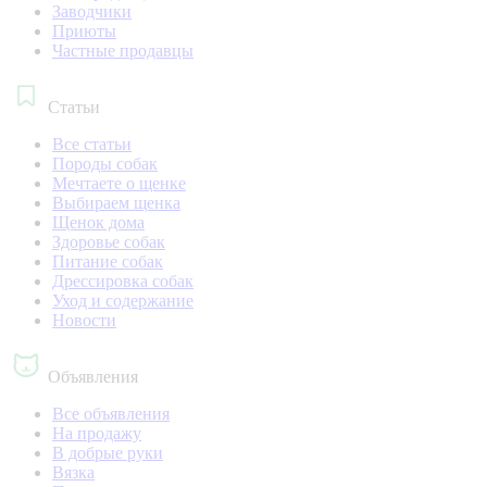
Заводчики
Приюты
Частные продавцы
Статьи
Все статьи
Породы собак
Мечтаете о щенке
Выбираем щенка
Щенок дома
Здоровье собак
Питание собак
Дрессировка собак
Уход и содержание
Новости
Объявления
Все объявления
На продажу
В добрые руки
Вязка