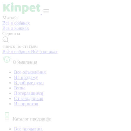
Москва
Всё о собаках
Всё о кошках
Сервисы
Поиск по статьям
Всё о собаках
Всё о кошках
Объявления
Все объявления
На продажу
В добрые руки
Вязка
Потерявшиеся
От заводчиков
Из приютов
Каталог продавцов
Все продавцы