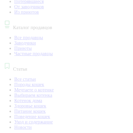
Потерявшиеся
От заводчиков
Из приютов
Каталог продавцов
Все продавцы
Заводчики
Приюты
Частные продавцы
Статьи
Все статьи
Породы кошек
Мечтаете о котенке
Выбираем котенка
Котенок дома
Здоровье кошек
Питание кошек
Поведение кошек
Уход и содержание
Новости