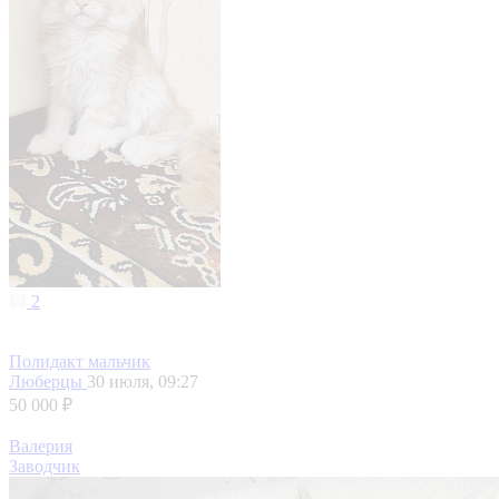
2
Полидакт мальчик
Люберцы
30 июля, 09:27
50 000 ₽
Валерия
Заводчик