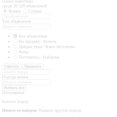
Поиск животных
среди 20 329 объявлений
Кошки
Собаки
Тип объявления
Все объявления
На продажу / Купить
Добрые руки / Взять бесплатно
Вязка
Потерялись / Найдены
Сбросить
Применить
Породы кошек
Выбрать все
Популярные
Каталог пород
Ничего не найдено
Укажите другую породу