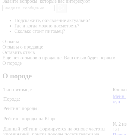
Задайте вопросы, которые вас интересуют
Подскажите, объявление актуально?
Где и когда можно посмотреть?
Сколько стоит питомец?
Отзывы
Отзывы о продавце
Оставить отзыв
Еще нет отзывов о продавце. Ваш отзыв будет первым.
О породе
О породе
Тип питомца:
Кошки
Мейн-
Порода:
кун
Рейтинг породы:
Рейтинг породы на Kinpet
№ 2 из
Данный рейтинг формируется на основе частоты
121
упоминаний, поиска породы посетителями на
Пород