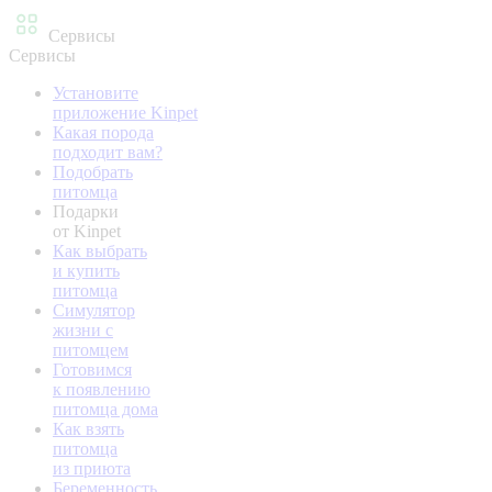
Сервисы
Сервисы
Установите
приложение Kinpet
Какая порода
подходит вам?
Подобрать
питомца
Подарки
от Kinpet
Как выбрать
и купить
питомца
Симулятор
жизни с
питомцем
Готовимся
к появлению
питомца дома
Как взять
питомца
из приюта
Беременность