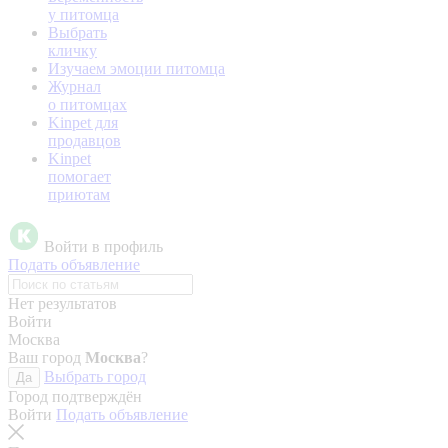
у питомца
Выбрать
кличку
Изучаем эмоции питомца
Журнал
о питомцах
Kinpet для
продавцов
Kinpet
помогает
приютам
Войти в профиль
Подать объявление
Нет результатов
Войти
Москва
Ваш город
Москва
?
Выбрать город
Да
Город подтверждён
Войти
Подать объявление