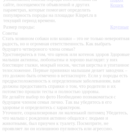
сайте, посещаемости объявлений и других
Кошек
параметрах, которые помогают определить
популярность породы на площадке Kinpet.ru в
текущий период времени.
Размер породы:
Крупные
Советы
Стать хозяином собаки или кошки – это не только невероятная
радость, но и огромная ответственность. Как выбрать
будущего четвероного члена семьи?
Удостоверьтесь в том, что щенок или котенок здоров
Здоровые
малыши активны, любопытны и хорошо выглядят: у них
блестящие глазки, мокрый носик, чистая шерстка и упитанное
телосложение. Первые прививки малышам делает заводчик –
это должно быть отмечено в ветпаспорте. Если у породы есть
предрасположенность к определенным заболеваниям, вам
должны предоставить справки о том, что родители и их
потомство прошли тесты и полностью здоровы.
Не делайте выбор по фото
Необходимо познакомиться с
будущим членом семьи лично. Так вы убедитесь в его
здоровье и определитесь с характером.
Уточните, социализирован ли маленький питомец
Убедитесь,
что малыш с рождения активно общался с людьми и
животными, был приучен к туалету. Посмотрите, не
проявляет ли он излишнюю пугливость или агрессию.