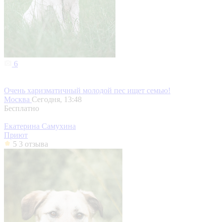
6
Очень харизматичный молодой пес ищет семью!
Москва
Сегодня, 13:48
Бесплатно
Екатерина Самухина
Приют
5
3 отзыва