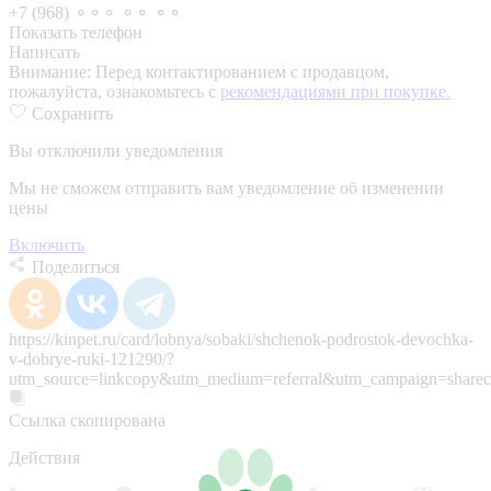
+7 (968) ⚬⚬⚬ ⚬⚬ ⚬⚬
Показать телефон
Написать
Внимание:
Перед контактированием с продавцом,
пожалуйста, ознакомьтесь с
рекомендациями при покупке.
Сохранить
Вы отключили уведомления
Мы не сможем отправить вам уведомление об изменении
цены
Включить
Поделиться
https://kinpet.ru/card/lobnya/sobaki/shchenok-podrostok-devochka-
v-dobrye-ruki-121290/?
utm_source=linkcopy&utm_medium=referral&utm_campaign=sharec
Ссылка скопирована
Действия