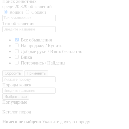
Поиск животных
среди 20 329 объявлений
Кошки
Собаки
Тип объявления
Все объявления
На продажу / Купить
Добрые руки / Взять бесплатно
Вязка
Потерялись / Найдены
Сбросить
Применить
Породы кошек
Выбрать все
Популярные
Каталог пород
Ничего не найдено
Укажите другую породу