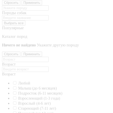
Сбросить
Применить
Породы собак
Выбрать все
Популярные
Каталог пород
Ничего не найдено
Укажите другую породу
Сбросить
Применить
Возраст
Возраст
Любой
Малыш (до 6 месяцев)
Подросток (6-11 месяцев)
Взрослеющий (1-3 года)
Взрослый (4-6 лет)
Стареющий (7-11 лет)