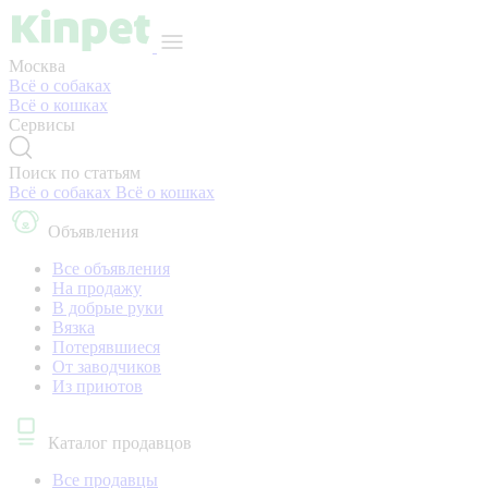
Москва
Всё о собаках
Всё о кошках
Сервисы
Поиск по статьям
Всё о собаках
Всё о кошках
Объявления
Все объявления
На продажу
В добрые руки
Вязка
Потерявшиеся
От заводчиков
Из приютов
Каталог продавцов
Все продавцы