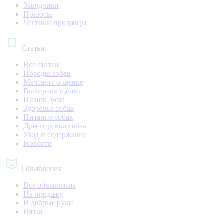
Заводчики
Приюты
Частные продавцы
Статьи
Все статьи
Породы собак
Мечтаете о щенке
Выбираем щенка
Щенок дома
Здоровье собак
Питание собак
Дрессировка собак
Уход и содержание
Новости
Объявления
Все объявления
На продажу
В добрые руки
Вязка