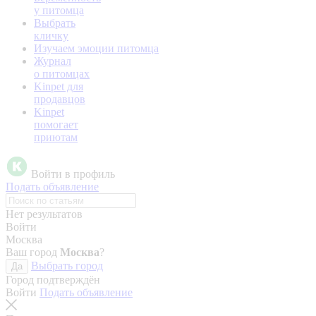
у питомца
Выбрать
кличку
Изучаем эмоции питомца
Журнал
о питомцах
Kinpet для
продавцов
Kinpet
помогает
приютам
Войти в профиль
Подать объявление
Нет результатов
Войти
Москва
Ваш город
Москва
?
Выбрать город
Да
Город подтверждён
Войти
Подать объявление