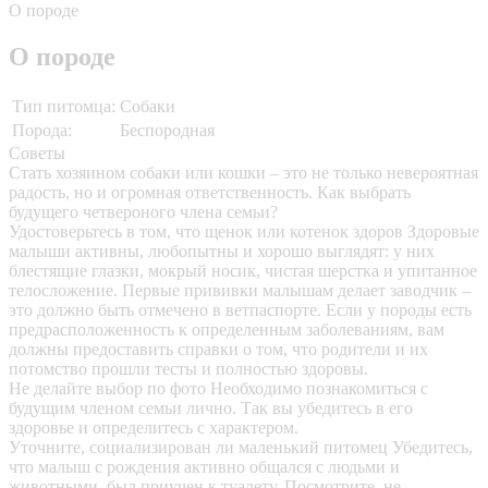
О породе
О породе
Тип питомца:
Собаки
Порода:
Беспородная
Советы
Стать хозяином собаки или кошки – это не только невероятная
радость, но и огромная ответственность. Как выбрать
будущего четвероного члена семьи?
Удостоверьтесь в том, что щенок или котенок здоров
Здоровые
малыши активны, любопытны и хорошо выглядят: у них
блестящие глазки, мокрый носик, чистая шерстка и упитанное
телосложение. Первые прививки малышам делает заводчик –
это должно быть отмечено в ветпаспорте. Если у породы есть
предрасположенность к определенным заболеваниям, вам
должны предоставить справки о том, что родители и их
потомство прошли тесты и полностью здоровы.
Не делайте выбор по фото
Необходимо познакомиться с
будущим членом семьи лично. Так вы убедитесь в его
здоровье и определитесь с характером.
Уточните, социализирован ли маленький питомец
Убедитесь,
что малыш с рождения активно общался с людьми и
животными, был приучен к туалету. Посмотрите, не