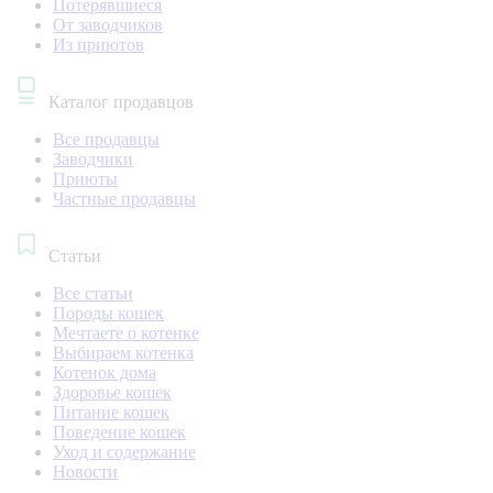
Потерявшиеся
От заводчиков
Из приютов
Каталог продавцов
Все продавцы
Заводчики
Приюты
Частные продавцы
Статьи
Все статьи
Породы кошек
Мечтаете о котенке
Выбираем котенка
Котенок дома
Здоровье кошек
Питание кошек
Поведение кошек
Уход и содержание
Новости