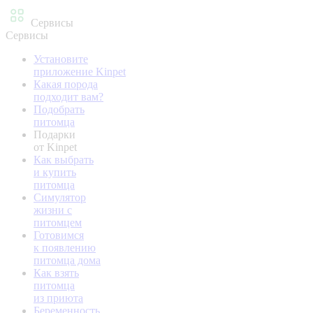
Сервисы
Сервисы
Установите
приложение Kinpet
Какая порода
подходит вам?
Подобрать
питомца
Подарки
от Kinpet
Как выбрать
и купить
питомца
Симулятор
жизни с
питомцем
Готовимся
к появлению
питомца дома
Как взять
питомца
из приюта
Беременность