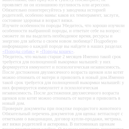
проявляет ли он излишнюю пугливость или агрессию.
Обязательно поинтересуйтесь у заводчика историей
родителей, особенно мамы: каков их темперамент, заслуги,
состояние здоровья и возраст вязки.
Изучите особенности породы
Убедитесь, что хорошо изучили
особенности выбранной породы, и ответьте себе на вопрос:
сможете ли вы выделить необходимое время, ресурсы и
энергию для заботы о своем новом любимце? Подробную
информацию о каждой породе вы найдете в наших разделах
«Породы собак»
и
«Породы кошек»
.
Убедитесь, что малыш старше 2 месяцев
Именно такой срок
требуется для полноценной выкормки малышей: у них
формируется иммунитет и психологическая независимость.
После достижения двухмесячного возраста щенков или котят
можно отнимать от матери и привозить в новый дом.Именно
такой срок требуется для полноценной выкормки малышей: у
них формируется иммунитет и психологическая
независимость. После достижения двухмесячного возраста
щенков или котят можно отнимать от матери и привозить в
новый дом.
Проверьте документы при покупке породистого животного
Обязательный перечень документов для щенка: ветпаспорт с
отметками о вакцинации, договор купли-продажи, метрика,
акт вязки родителей и актировка. В питомниках щенкам