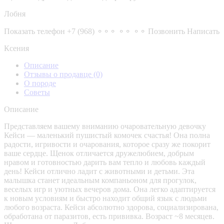
Лобня
Показать телефон
+7 (968) ⚬⚬⚬ ⚬⚬ ⚬⚬
Позвонить
Написать
Ксения
Описание
Отзывы о продавце
(0)
О породе
Советы
Описание
Представляем вашему вниманию очаровательную девочку
Кейси — маленький пушистый комочек счастья! Она полна
радости, игривости и очарования, которое сразу же покорит
ваше сердце. Щенок отличается дружелюбием, добрым
нравом и готовностью дарить вам тепло и любовь каждый
день! Кейси отлично ладит с животными и детьми. Эта
малышка станет идеальным компаньоном для прогулок,
веселых игр и уютных вечеров дома. Она легко адаптируется
к новым условиям и быстро находит общий язык с людьми
любого возраста. Кейси абсолютно здорова, социализирована,
обработана от паразитов, есть прививка. Возраст ~8 месяцев.