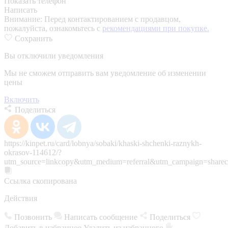
Показать телефон
Написать
Внимание:
Перед контактированием с продавцом,
пожалуйста, ознакомьтесь с
рекомендациями при покупке.
Сохранить
Вы отключили уведомления
Мы не сможем отправить вам уведомление об изменении
цены
Включить
Поделиться
https://kinpet.ru/card/lobnya/sobaki/khaski-shchenki-raznykh-
okrasov-114612/?
utm_source=linkcopy&utm_medium=referral&utm_campaign=sharec
Ссылка скопирована
Действия
Позвонить
Написать сообщение
Поделиться
Добавить в избранное
Удалить из избранного