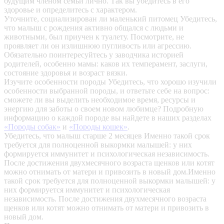
будущим членом семьи лично. Так вы убедитесь в его
здоровье и определитесь с характером.
Уточните, социализирован ли маленький питомец
Убедитесь,
что малыш с рождения активно общался с людьми и
животными, был приучен к туалету. Посмотрите, не
проявляет ли он излишнюю пугливость или агрессию.
Обязательно поинтересуйтесь у заводчика историей
родителей, особенно мамы: каков их темперамент, заслуги,
состояние здоровья и возраст вязки.
Изучите особенности породы
Убедитесь, что хорошо изучили
особенности выбранной породы, и ответьте себе на вопрос:
сможете ли вы выделить необходимое время, ресурсы и
энергию для заботы о своем новом любимце? Подробную
информацию о каждой породе вы найдете в наших разделах
«Породы собак»
и
«Породы кошек»
.
Убедитесь, что малыш старше 2 месяцев
Именно такой срок
требуется для полноценной выкормки малышей: у них
формируется иммунитет и психологическая независимость.
После достижения двухмесячного возраста щенков или котят
можно отнимать от матери и привозить в новый дом.Именно
такой срок требуется для полноценной выкормки малышей: у
них формируется иммунитет и психологическая
независимость. После достижения двухмесячного возраста
щенков или котят можно отнимать от матери и привозить в
новый дом.