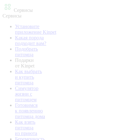
Сервисы
Сервисы
Установите
приложение Kinpet
Какая порода
подходит вам?
Подобрать
питомца
Подарки
от Kinpet
Как выбрать
и купить
питомца
Симулятор
жизни с
питомцем
Готовимся
к появлению
питомца дома
Как взять
питомца
из приюта
Беременность