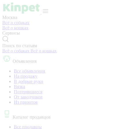
Москва
Всё о собаках
Всё о кошках
Сервисы
Поиск по статьям
Всё о собаках
Всё о кошках
Объявления
Все объявления
На продажу
В добрые руки
Вязка
Потерявшиеся
От заводчиков
Из приютов
Каталог продавцов
Все продавцы