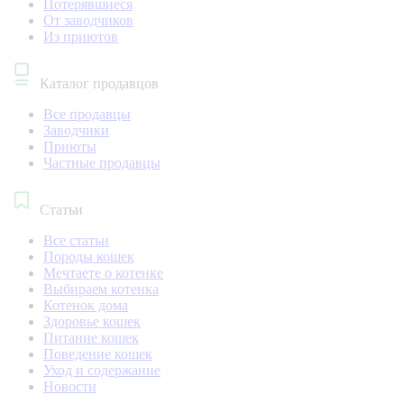
Потерявшиеся
От заводчиков
Из приютов
Каталог продавцов
Все продавцы
Заводчики
Приюты
Частные продавцы
Статьи
Все статьи
Породы кошек
Мечтаете о котенке
Выбираем котенка
Котенок дома
Здоровье кошек
Питание кошек
Поведение кошек
Уход и содержание
Новости