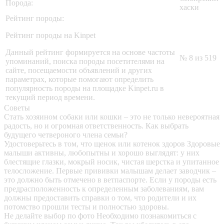
Порода:
хаски
Рейтинг породы:
Рейтинг породы на Kinpet
Данный рейтинг формируется на основе частоты
№ 8 из 519
упоминаний, поиска породы посетителями на
сайте, посещаемости объявлений и других
параметрах, которые помогают определить
популярность породы на площадке Kinpet.ru в
текущий период времени.
Советы
Стать хозяином собаки или кошки – это не только невероятная
радость, но и огромная ответственность. Как выбрать
будущего четвероного члена семьи?
Удостоверьтесь в том, что щенок или котенок здоров
Здоровые
малыши активны, любопытны и хорошо выглядят: у них
блестящие глазки, мокрый носик, чистая шерстка и упитанное
телосложение. Первые прививки малышам делает заводчик –
это должно быть отмечено в ветпаспорте. Если у породы есть
предрасположенность к определенным заболеваниям, вам
должны предоставить справки о том, что родители и их
потомство прошли тесты и полностью здоровы.
Не делайте выбор по фото
Необходимо познакомиться с