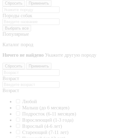
Сбросить
Применить
Породы собак
Выбрать все
Популярные
Каталог пород
Ничего не найдено
Укажите другую породу
Сбросить
Применить
Возраст
Возраст
Любой
Малыш (до 6 месяцев)
Подросток (6-11 месяцев)
Взрослеющий (1-3 года)
Взрослый (4-6 лет)
Стареющий (7-11 лет)