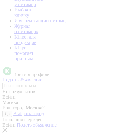
у питомца
Выбрать
кличку
Изучаем эмоции питомца
Журнал
о питомцах
Kinpet для
продавцов
Kinpet
помогает
приютам
Войти в профиль
Подать объявление
Нет результатов
Войти
Москва
Ваш город
Москва
?
Выбрать город
Да
Город подтверждён
Войти
Подать объявление