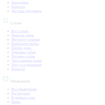
Заводчики
Приюты
Частные продавцы
Статьи
Все статьи
Породы собак
Мечтаете о щенке
Выбираем щенка
Щенок дома
Здоровье собак
Питание собак
Дрессировка собак
Уход и содержание
Новости
Объявления
Все объявления
На продажу
В добрые руки
Вязка