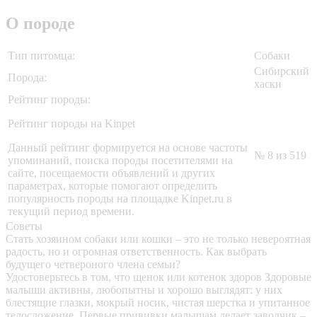
О породе
Тип питомца:
Собаки
Сибирский
Порода:
хаски
Рейтинг породы:
Рейтинг породы на Kinpet
Данный рейтинг формируется на основе частоты
№ 8 из 519
упоминаний, поиска породы посетителями на
сайте, посещаемости объявлений и других
параметрах, которые помогают определить
популярность породы на площадке Kinpet.ru в
текущий период времени.
Советы
Стать хозяином собаки или кошки – это не только невероятная
радость, но и огромная ответственность. Как выбрать
будущего четвероного члена семьи?
Удостоверьтесь в том, что щенок или котенок здоров
Здоровые
малыши активны, любопытны и хорошо выглядят: у них
блестящие глазки, мокрый носик, чистая шерстка и упитанное
телосложение. Первые прививки малышам делает заводчик –