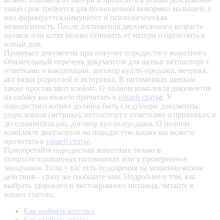
такой срок требуется для полноценной выкормки малышей: у
них формируется иммунитет и психологическая
независимость. После достижения двухмесячного возраста
щенков или котят можно отнимать от матери и привозить в
новый дом.
Проверьте документы при покупке породистого животного
Обязательный перечень документов для щенка: ветпаспорт с
отметками о вакцинации, договор купли-продажи, метрика,
акт вязки родителей и актировка. В питомниках щенкам
также проставляют клеймо. О полном комплекте документов
на собаку вы можете прочитать в
нашей статье
.
У
породистого котика должны быть следующие документы:
родословная (метрика), ветпаспорт с отметками о прививках и
дегельминтизации, договор купли-продажи. О полном
комплекте документов на породистую кошку вы можете
прочитать в
нашей статье
.
Приобретайте породистых животных только в
специализированных питомниках или у проверенных
заводчиков. Если у вас есть подозрения на мошеннические
действия – сразу же сообщите нам.
Подробнее о том, как
выбрать здорового и чистокровного питомца, читайте в
наших статьях:
Как выбрать котенка
Как выбрать щенка