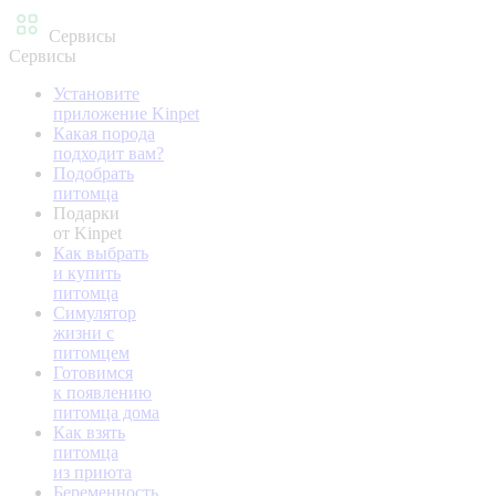
Сервисы
Сервисы
Установите
приложение Kinpet
Какая порода
подходит вам?
Подобрать
питомца
Подарки
от Kinpet
Как выбрать
и купить
питомца
Симулятор
жизни с
питомцем
Готовимся
к появлению
питомца дома
Как взять
питомца
из приюта
Беременность