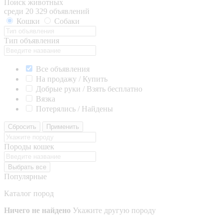
Поиск животных
среди 20 329 объявлений
Кошки
Собаки
Тип объявления
Все объявления
На продажу / Купить
Добрые руки / Взять бесплатно
Вязка
Потерялись / Найдены
Сбросить
Применить
Породы кошек
Выбрать все
Популярные
Каталог пород
Ничего не найдено
Укажите другую породу