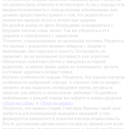
это должно быть отмечено в ветпаспорте. Если у породы есть
предрасположенность к определенным заболеваниям, вам
должны предоставить справки о том, что родители и их
потомство прошли тесты и полностью здоровы.
Не делайте выбор по фото
Необходимо познакомиться с
будущим членом семьи лично. Так вы убедитесь в его
здоровье и определитесь с характером.
Уточните, социализирован ли маленький питомец
Убедитесь,
что малыш с рождения активно общался с людьми и
животными, был приучен к туалету. Посмотрите, не
проявляет ли он излишнюю пугливость или агрессию.
Обязательно поинтересуйтесь у заводчика историей
родителей, особенно мамы: каков их темперамент, заслуги,
состояние здоровья и возраст вязки.
Изучите особенности породы
Убедитесь, что хорошо изучили
особенности выбранной породы, и ответьте себе на вопрос:
сможете ли вы выделить необходимое время, ресурсы и
энергию для заботы о своем новом любимце? Подробную
информацию о каждой породе вы найдете в наших разделах
«Породы собак»
и
«Породы кошек»
.
Убедитесь, что малыш старше 2 месяцев
Именно такой срок
требуется для полноценной выкормки малышей: у них
формируется иммунитет и психологическая независимость.
После достижения двухмесячного возраста щенков или котят
можно отнимать от матери и привозить в новый дом.Именно