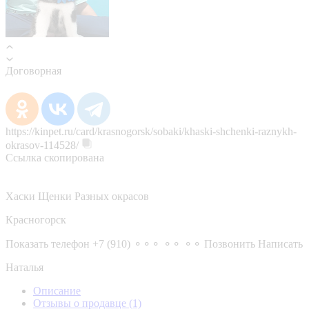
Договорная
https://kinpet.ru/card/krasnogorsk/sobaki/khaski-shchenki-raznykh-
okrasov-114528/
Ссылка скопирована
Хаски Щенки Разных окрасов
Красногорск
Показать телефон
+7 (910) ⚬⚬⚬ ⚬⚬ ⚬⚬
Позвонить
Написать
Наталья
Описание
Отзывы о продавце
(1)