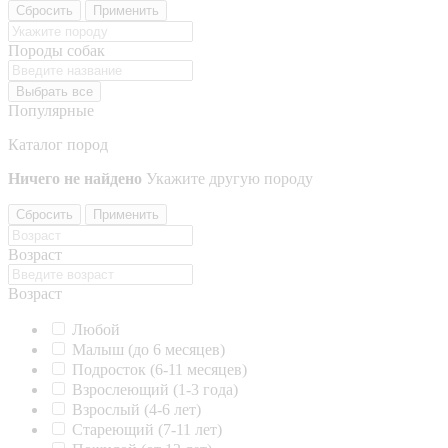
Сбросить
Применить
Породы собак
Выбрать все
Популярные
Каталог пород
Ничего не найдено
Укажите другую породу
Сбросить
Применить
Возраст
Возраст
Любой
Малыш (до 6 месяцев)
Подросток (6-11 месяцев)
Взрослеющий (1-3 года)
Взрослый (4-6 лет)
Стареющий (7-11 лет)