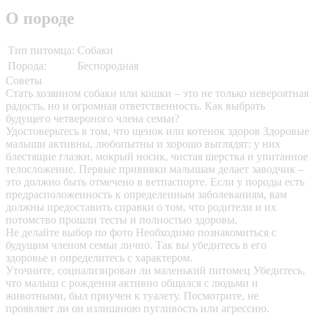
О породе
Тип питомца:
Собаки
Порода:
Беспородная
Советы
Стать хозяином собаки или кошки – это не только невероятная
радость, но и огромная ответственность. Как выбрать
будущего четвероного члена семьи?
Удостоверьтесь в том, что щенок или котенок здоров
Здоровые
малыши активны, любопытны и хорошо выглядят: у них
блестящие глазки, мокрый носик, чистая шерстка и упитанное
телосложение. Первые прививки малышам делает заводчик –
это должно быть отмечено в ветпаспорте. Если у породы есть
предрасположенность к определенным заболеваниям, вам
должны предоставить справки о том, что родители и их
потомство прошли тесты и полностью здоровы.
Не делайте выбор по фото
Необходимо познакомиться с
будущим членом семьи лично. Так вы убедитесь в его
здоровье и определитесь с характером.
Уточните, социализирован ли маленький питомец
Убедитесь,
что малыш с рождения активно общался с людьми и
животными, был приучен к туалету. Посмотрите, не
проявляет ли он излишнюю пугливость или агрессию.