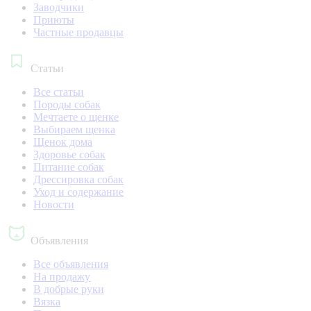
Заводчики
Приюты
Частные продавцы
Статьи
Все статьи
Породы собак
Мечтаете о щенке
Выбираем щенка
Щенок дома
Здоровье собак
Питание собак
Дрессировка собак
Уход и содержание
Новости
Объявления
Все объявления
На продажу
В добрые руки
Вязка