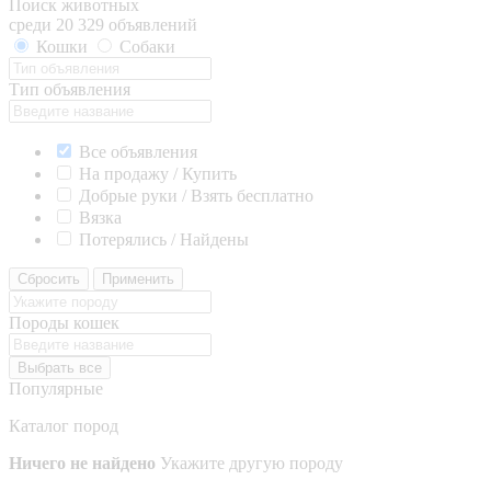
Поиск животных
среди 20 329 объявлений
Кошки
Собаки
Тип объявления
Все объявления
На продажу / Купить
Добрые руки / Взять бесплатно
Вязка
Потерялись / Найдены
Сбросить
Применить
Породы кошек
Выбрать все
Популярные
Каталог пород
Ничего не найдено
Укажите другую породу