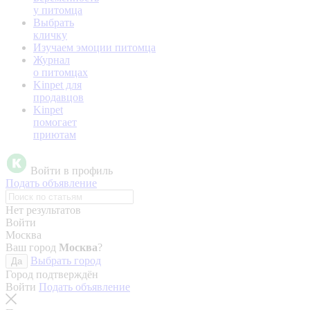
у питомца
Выбрать
кличку
Изучаем эмоции питомца
Журнал
о питомцах
Kinpet для
продавцов
Kinpet
помогает
приютам
Войти в профиль
Подать объявление
Нет результатов
Войти
Москва
Ваш город
Москва
?
Выбрать город
Да
Город подтверждён
Войти
Подать объявление