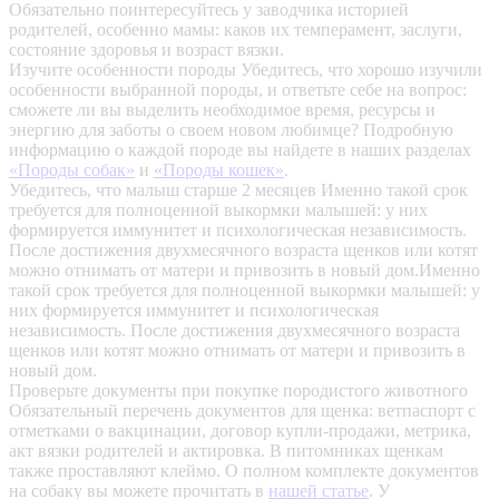
Обязательно поинтересуйтесь у заводчика историей
родителей, особенно мамы: каков их темперамент, заслуги,
состояние здоровья и возраст вязки.
Изучите особенности породы
Убедитесь, что хорошо изучили
особенности выбранной породы, и ответьте себе на вопрос:
сможете ли вы выделить необходимое время, ресурсы и
энергию для заботы о своем новом любимце? Подробную
информацию о каждой породе вы найдете в наших разделах
«Породы собак»
и
«Породы кошек»
.
Убедитесь, что малыш старше 2 месяцев
Именно такой срок
требуется для полноценной выкормки малышей: у них
формируется иммунитет и психологическая независимость.
После достижения двухмесячного возраста щенков или котят
можно отнимать от матери и привозить в новый дом.Именно
такой срок требуется для полноценной выкормки малышей: у
них формируется иммунитет и психологическая
независимость. После достижения двухмесячного возраста
щенков или котят можно отнимать от матери и привозить в
новый дом.
Проверьте документы при покупке породистого животного
Обязательный перечень документов для щенка: ветпаспорт с
отметками о вакцинации, договор купли-продажи, метрика,
акт вязки родителей и актировка. В питомниках щенкам
также проставляют клеймо. О полном комплекте документов
на собаку вы можете прочитать в
нашей статье
.
У