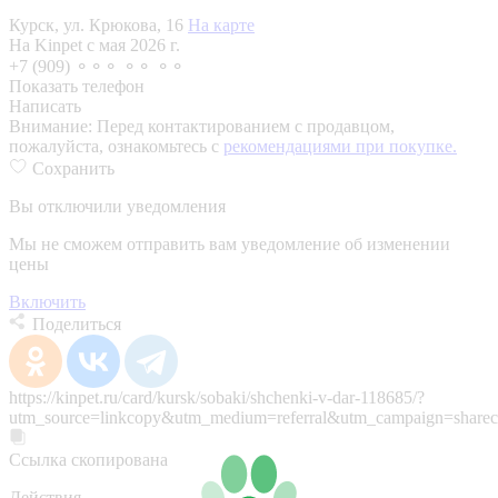
Курск, ул. Крюкова, 16
На карте
На Kinpet c мая 2026 г.
+7 (909) ⚬⚬⚬ ⚬⚬ ⚬⚬
Показать телефон
Написать
Внимание:
Перед контактированием с продавцом,
пожалуйста, ознакомьтесь с
рекомендациями при покупке.
Сохранить
Вы отключили уведомления
Мы не сможем отправить вам уведомление об изменении
цены
Включить
Поделиться
https://kinpet.ru/card/kursk/sobaki/shchenki-v-dar-118685/?
utm_source=linkcopy&utm_medium=referral&utm_campaign=sharec
Ссылка скопирована
Действия