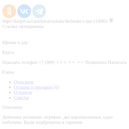
https://kinpet.ru/card/kursk/sobaki/shchenki-v-dar-118685/
Ссылка скопирована
Щенки в дар
Курск
Показать телефон
+7 (909) ⚬⚬⚬ ⚬⚬ ⚬⚬
Позвонить
Написать
Елена
Описание
Отзывы о продавце
(0)
О породе
Советы
Описание
Девчонки активные, игривые, две коротколапики, одно
побольше. Были подброшены к гаражам.