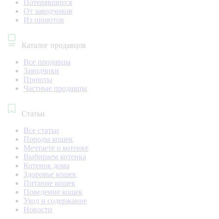
Потерявшиеся
От заводчиков
Из приютов
Каталог продавцов
Все продавцы
Заводчики
Приюты
Частные продавцы
Статьи
Все статьи
Породы кошек
Мечтаете о котенке
Выбираем котенка
Котенок дома
Здоровье кошек
Питание кошек
Поведение кошек
Уход и содержание
Новости