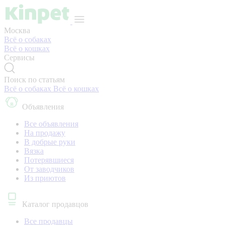
Москва
Всё о собаках
Всё о кошках
Сервисы
Поиск по статьям
Всё о собаках
Всё о кошках
Объявления
Все объявления
На продажу
В добрые руки
Вязка
Потерявшиеся
От заводчиков
Из приютов
Каталог продавцов
Все продавцы