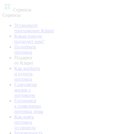
Сервисы
Сервисы
Установите
приложение Kinpet
Какая порода
подходит вам?
Подобрать
питомца
Подарки
от Kinpet
Как выбрать
и купить
питомца
Симулятор
жизни с
питомцем
Готовимся
к появлению
питомца дома
Как взять
питомца
из приюта
Беременность