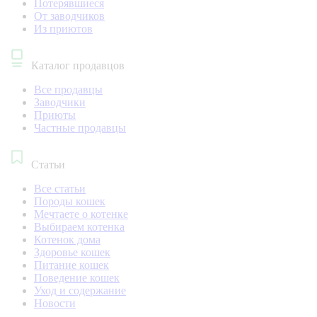
Потерявшиеся
От заводчиков
Из приютов
Каталог продавцов
Все продавцы
Заводчики
Приюты
Частные продавцы
Статьи
Все статьи
Породы кошек
Мечтаете о котенке
Выбираем котенка
Котенок дома
Здоровье кошек
Питание кошек
Поведение кошек
Уход и содержание
Новости