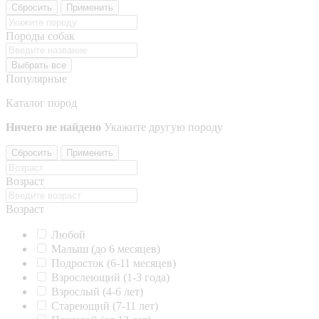
Сбросить
Применить
Породы собак
Выбрать все
Популярные
Каталог пород
Ничего не найдено
Укажите другую породу
Сбросить
Применить
Возраст
Возраст
Любой
Малыш (до 6 месяцев)
Подросток (6-11 месяцев)
Взрослеющий (1-3 года)
Взрослый (4-6 лет)
Стареющий (7-11 лет)