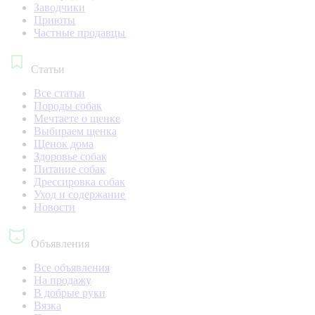
Заводчики
Приюты
Частные продавцы
Статьи
Все статьи
Породы собак
Мечтаете о щенке
Выбираем щенка
Щенок дома
Здоровье собак
Питание собак
Дрессировка собак
Уход и содержание
Новости
Объявления
Все объявления
На продажу
В добрые руки
Вязка