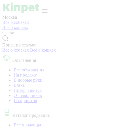
Москва
Всё о собаках
Всё о кошках
Сервисы
Поиск по статьям
Всё о собаках
Всё о кошках
Объявления
Все объявления
На продажу
В добрые руки
Вязка
Потерявшиеся
От заводчиков
Из приютов
Каталог продавцов
Все продавцы