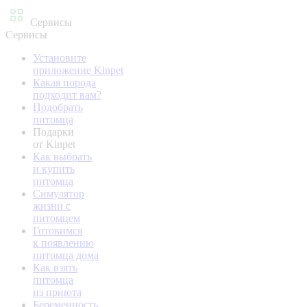
Сервисы
Сервисы
Установите
приложение Kinpet
Какая порода
подходит вам?
Подобрать
питомца
Подарки
от Kinpet
Как выбрать
и купить
питомца
Симулятор
жизни с
питомцем
Готовимся
к появлению
питомца дома
Как взять
питомца
из приюта
Беременность