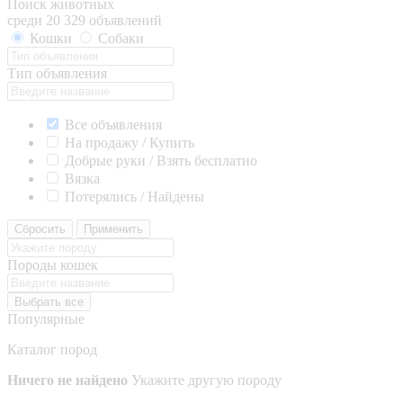
Поиск животных
среди 20 329 объявлений
Кошки
Собаки
Тип объявления
Все объявления
На продажу / Купить
Добрые руки / Взять бесплатно
Вязка
Потерялись / Найдены
Сбросить
Применить
Породы кошек
Выбрать все
Популярные
Каталог пород
Ничего не найдено
Укажите другую породу