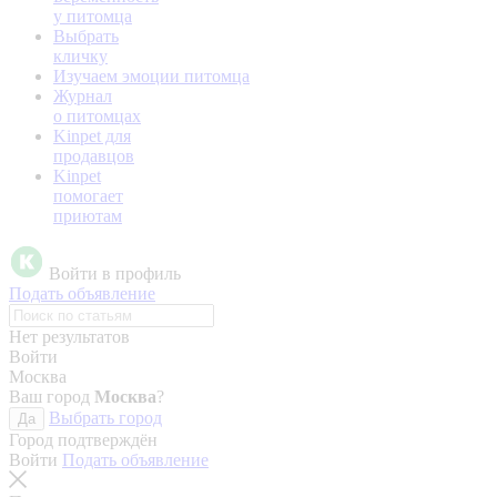
у питомца
Выбрать
кличку
Изучаем эмоции питомца
Журнал
о питомцах
Kinpet для
продавцов
Kinpet
помогает
приютам
Войти в профиль
Подать объявление
Нет результатов
Войти
Москва
Ваш город
Москва
?
Выбрать город
Да
Город подтверждён
Войти
Подать объявление