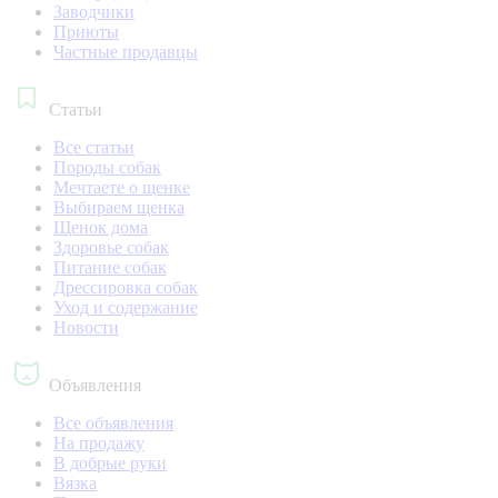
Заводчики
Приюты
Частные продавцы
Статьи
Все статьи
Породы собак
Мечтаете о щенке
Выбираем щенка
Щенок дома
Здоровье собак
Питание собак
Дрессировка собак
Уход и содержание
Новости
Объявления
Все объявления
На продажу
В добрые руки
Вязка