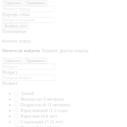
Сбросить
Применить
Породы собак
Выбрать все
Популярные
Каталог пород
Ничего не найдено
Укажите другую породу
Сбросить
Применить
Возраст
Возраст
Любой
Малыш (до 6 месяцев)
Подросток (6-11 месяцев)
Взрослеющий (1-3 года)
Взрослый (4-6 лет)
Стареющий (7-11 лет)