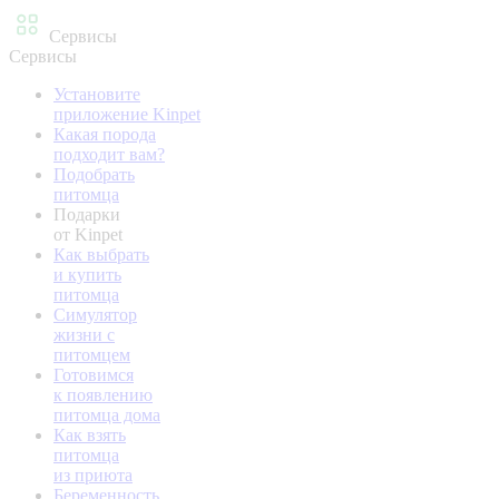
Сервисы
Сервисы
Установите
приложение Kinpet
Какая порода
подходит вам?
Подобрать
питомца
Подарки
от Kinpet
Как выбрать
и купить
питомца
Симулятор
жизни с
питомцем
Готовимся
к появлению
питомца дома
Как взять
питомца
из приюта
Беременность