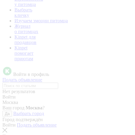
у питомца
Выбрать
кличку
Изучаем эмоции питомца
Журнал
о питомцах
Kinpet для
продавцов
Kinpet
помогает
приютам
Войти в профиль
Подать объявление
Нет результатов
Войти
Москва
Ваш город
Москва
?
Выбрать город
Да
Город подтверждён
Войти
Подать объявление