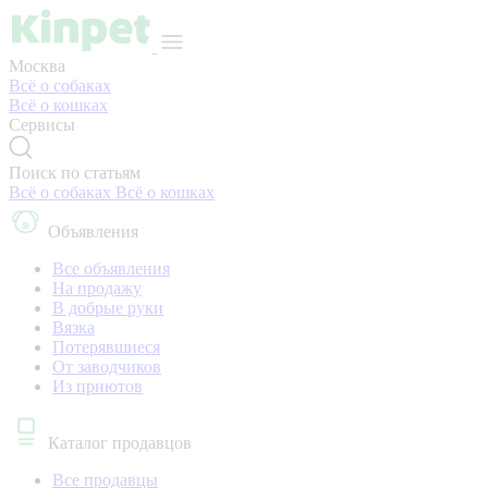
Москва
Всё о собаках
Всё о кошках
Сервисы
Поиск по статьям
Всё о собаках
Всё о кошках
Объявления
Все объявления
На продажу
В добрые руки
Вязка
Потерявшиеся
От заводчиков
Из приютов
Каталог продавцов
Все продавцы