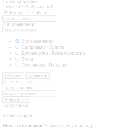
Поиск животных
среди 20 329 объявлений
Кошки
Собаки
Тип объявления
Все объявления
На продажу / Купить
Добрые руки / Взять бесплатно
Вязка
Потерялись / Найдены
Сбросить
Применить
Породы кошек
Выбрать все
Популярные
Каталог пород
Ничего не найдено
Укажите другую породу