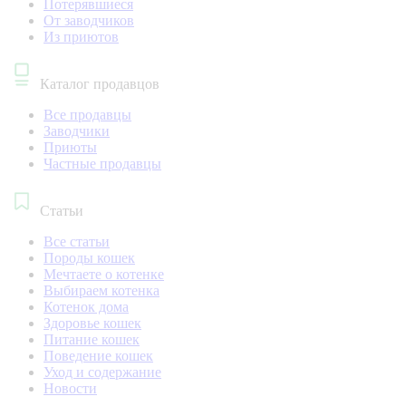
Потерявшиеся
От заводчиков
Из приютов
Каталог продавцов
Все продавцы
Заводчики
Приюты
Частные продавцы
Статьи
Все статьи
Породы кошек
Мечтаете о котенке
Выбираем котенка
Котенок дома
Здоровье кошек
Питание кошек
Поведение кошек
Уход и содержание
Новости