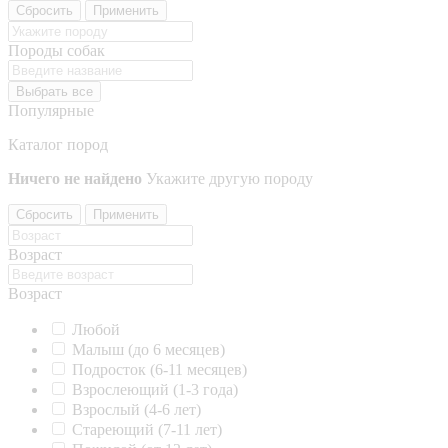
Сбросить
Применить
Породы собак
Выбрать все
Популярные
Каталог пород
Ничего не найдено
Укажите другую породу
Сбросить
Применить
Возраст
Возраст
Любой
Малыш (до 6 месяцев)
Подросток (6-11 месяцев)
Взрослеющий (1-3 года)
Взрослый (4-6 лет)
Стареющий (7-11 лет)