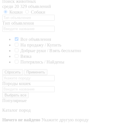
Поиск животных
среди 20 329 объявлений
Кошки
Собаки
Тип объявления
Все объявления
На продажу / Купить
Добрые руки / Взять бесплатно
Вязка
Потерялись / Найдены
Сбросить
Применить
Породы кошек
Выбрать все
Популярные
Каталог пород
Ничего не найдено
Укажите другую породу