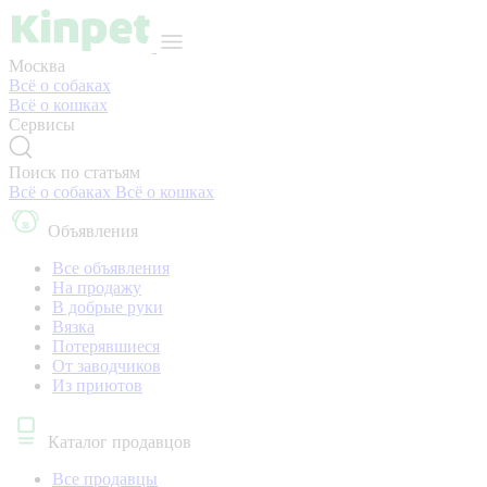
Москва
Всё о собаках
Всё о кошках
Сервисы
Поиск по статьям
Всё о собаках
Всё о кошках
Объявления
Все объявления
На продажу
В добрые руки
Вязка
Потерявшиеся
От заводчиков
Из приютов
Каталог продавцов
Все продавцы