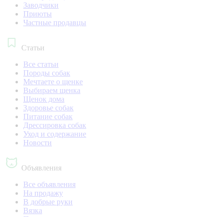
Заводчики
Приюты
Частные продавцы
Статьи
Все статьи
Породы собак
Мечтаете о щенке
Выбираем щенка
Щенок дома
Здоровье собак
Питание собак
Дрессировка собак
Уход и содержание
Новости
Объявления
Все объявления
На продажу
В добрые руки
Вязка