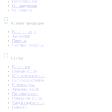
Потерявшиеся
От заводчиков
Из приютов
Каталог продавцов
Все продавцы
Заводчики
Приюты
Частные продавцы
Статьи
Все статьи
Породы кошек
Мечтаете о котенке
Выбираем котенка
Котенок дома
Здоровье кошек
Питание кошек
Поведение кошек
Уход и содержание
Новости