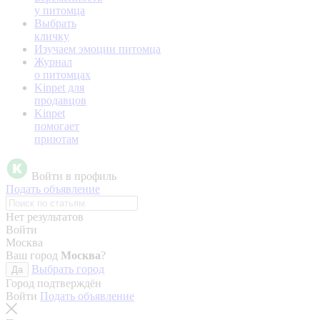
у питомца
Выбрать
кличку
Изучаем эмоции питомца
Журнал
о питомцах
Kinpet для
продавцов
Kinpet
помогает
приютам
Войти в профиль
Подать объявление
Нет результатов
Войти
Москва
Ваш город
Москва
?
Выбрать город
Да
Город подтверждён
Войти
Подать объявление