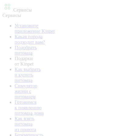
Сервисы
Сервисы
Установите
приложение Kinpet
Какая порода
подходит вам?
Подобрать
питомца
Подарки
от Kinpet
Как выбрать
и купить
питомца
Симулятор
жизни с
питомцем
Готовимся
к появлению
питомца дома
Как взять
питомца
из приюта
Беременность