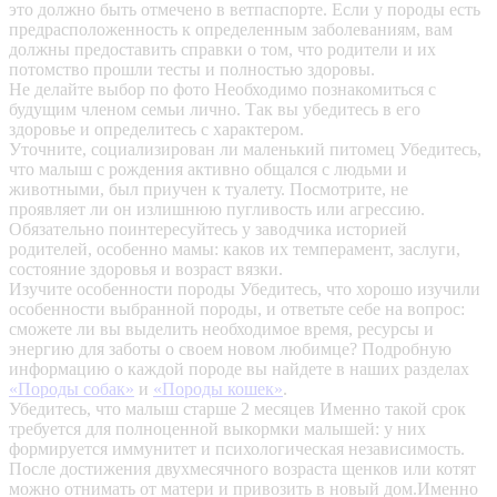
это должно быть отмечено в ветпаспорте. Если у породы есть
предрасположенность к определенным заболеваниям, вам
должны предоставить справки о том, что родители и их
потомство прошли тесты и полностью здоровы.
Не делайте выбор по фото
Необходимо познакомиться с
будущим членом семьи лично. Так вы убедитесь в его
здоровье и определитесь с характером.
Уточните, социализирован ли маленький питомец
Убедитесь,
что малыш с рождения активно общался с людьми и
животными, был приучен к туалету. Посмотрите, не
проявляет ли он излишнюю пугливость или агрессию.
Обязательно поинтересуйтесь у заводчика историей
родителей, особенно мамы: каков их темперамент, заслуги,
состояние здоровья и возраст вязки.
Изучите особенности породы
Убедитесь, что хорошо изучили
особенности выбранной породы, и ответьте себе на вопрос:
сможете ли вы выделить необходимое время, ресурсы и
энергию для заботы о своем новом любимце? Подробную
информацию о каждой породе вы найдете в наших разделах
«Породы собак»
и
«Породы кошек»
.
Убедитесь, что малыш старше 2 месяцев
Именно такой срок
требуется для полноценной выкормки малышей: у них
формируется иммунитет и психологическая независимость.
После достижения двухмесячного возраста щенков или котят
можно отнимать от матери и привозить в новый дом.Именно