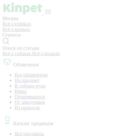
Москва
Всё о собаках
Всё о кошках
Сервисы
Поиск по статьям
Всё о собаках
Всё о кошках
Объявления
Все объявления
На продажу
В добрые руки
Вязка
Потерявшиеся
От заводчиков
Из приютов
Каталог продавцов
Все продавцы