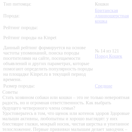
Тип питомца:
Кошки
Британская
Порода:
длинношерстная
кошка
Рейтинг породы:
Рейтинг породы на Kinpet
Данный рейтинг формируется на основе
№ 14 из 121
частоты упоминаний, поиска породы
Пород Кошек
посетителями на сайте, посещаемости
объявлений и других параметрах, которые
помогают определить популярность породы
на площадке Kinpet.ru в текущий период
времени.
Размер породы:
Средние
Советы
Стать хозяином собаки или кошки – это не только невероятная
радость, но и огромная ответственность. Как выбрать
будущего четвероного члена семьи?
Удостоверьтесь в том, что щенок или котенок здоров
Здоровые
малыши активны, любопытны и хорошо выглядят: у них
блестящие глазки, мокрый носик, чистая шерстка и упитанное
телосложение. Первые прививки малышам делает заводчик –