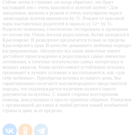
Сейчас котик в стрижке, но когда обрастает, это будет
настоящий лев с очень красивой и золотой шубой ! Для
заводчиков, мальчик в редком и очень популярном окрасе
-шоколадная золотая шиншилла by 11. Рожден от красивой
пары выставочных родителей в окрасах cy 12+ by 11.
Родители чемпионы, генетически тестированы и проверены
по потомству. Очень богатая родословная. Котик находится в
Красноярске. В разведение предлагается только за пределы
Красноярского края. В качестве домашнего любимца переедет
кастрированным. Абсолютно все наши животные имеют
достойное происхождение-в родословных самые именитые
питомники, в генетике носительство самых интересных и
модных окрасов. Наши котята имеют устойчивую психику,
проживают в лучших условиях и воспитываются, как «для
себя любимых». Приобретая котенка из нашего дома, Вы
гарантированно получаете высокопородного представителя
породы, что подтверждается наличием полного пакета
документов на котенка. С нашей стороны всесторонняя
помощь, консультации и просто приятное общение. Помогаем
с организацией доставки в любой регион нашей необъятной
страны и даже за ее пределы.