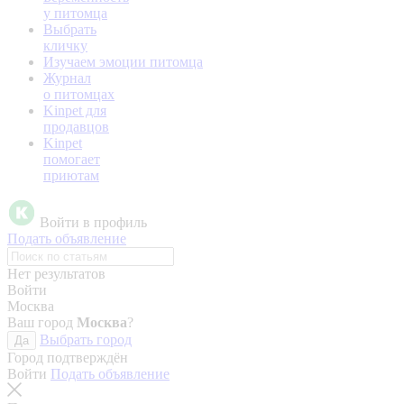
у питомца
Выбрать
кличку
Изучаем эмоции питомца
Журнал
о питомцах
Kinpet для
продавцов
Kinpet
помогает
приютам
Войти в профиль
Подать объявление
Нет результатов
Войти
Москва
Ваш город
Москва
?
Выбрать город
Да
Город подтверждён
Войти
Подать объявление