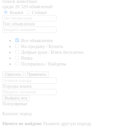
Поиск животных
среди 20 329 объявлений
Кошки
Собаки
Тип объявления
Все объявления
На продажу / Купить
Добрые руки / Взять бесплатно
Вязка
Потерялись / Найдены
Сбросить
Применить
Породы кошек
Выбрать все
Популярные
Каталог пород
Ничего не найдено
Укажите другую породу