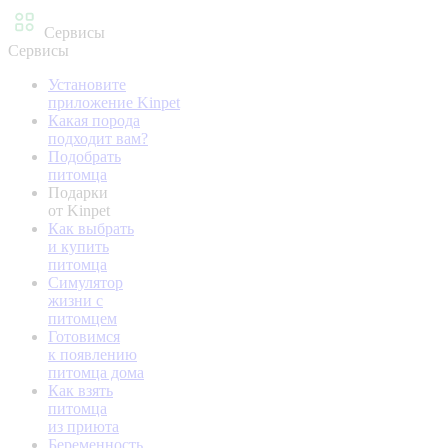
Сервисы
Сервисы
Установите
приложение Kinpet
Какая порода
подходит вам?
Подобрать
питомца
Подарки
от Kinpet
Как выбрать
и купить
питомца
Симулятор
жизни с
питомцем
Готовимся
к появлению
питомца дома
Как взять
питомца
из приюта
Беременность