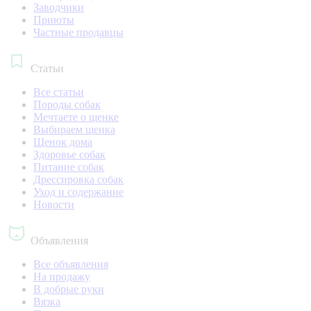
Заводчики
Приюты
Частные продавцы
Статьи
Все статьи
Породы собак
Мечтаете о щенке
Выбираем щенка
Щенок дома
Здоровье собак
Питание собак
Дрессировка собак
Уход и содержание
Новости
Объявления
Все объявления
На продажу
В добрые руки
Вязка