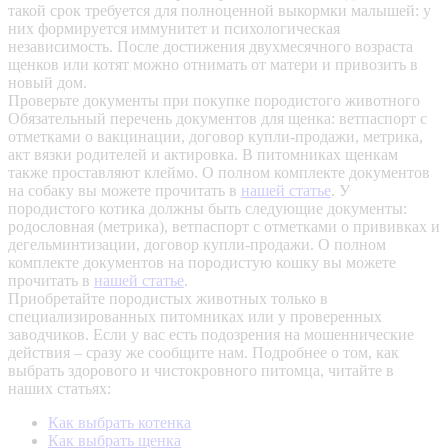
такой срок требуется для полноценной выкормки малышей: у
них формируется иммунитет и психологическая
независимость. После достижения двухмесячного возраста
щенков или котят можно отнимать от матери и привозить в
новый дом.
Проверьте документы при покупке породистого животного
Обязательный перечень документов для щенка: ветпаспорт с
отметками о вакцинации, договор купли-продажи, метрика,
акт вязки родителей и актировка. В питомниках щенкам
также проставляют клеймо. О полном комплекте документов
на собаку вы можете прочитать в
нашей статье
.
У
породистого котика должны быть следующие документы:
родословная (метрика), ветпаспорт с отметками о прививках и
дегельминтизации, договор купли-продажи. О полном
комплекте документов на породистую кошку вы можете
прочитать в
нашей статье
.
Приобретайте породистых животных только в
специализированных питомниках или у проверенных
заводчиков. Если у вас есть подозрения на мошеннические
действия – сразу же сообщите нам.
Подробнее о том, как
выбрать здорового и чистокровного питомца, читайте в
наших статьях:
Как выбрать котенка
Как выбрать щенка