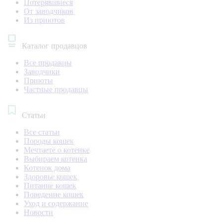
Потерявшиеся
От заводчиков
Из приютов
Каталог продавцов
Все продавцы
Заводчики
Приюты
Частные продавцы
Статьи
Все статьи
Породы кошек
Мечтаете о котенке
Выбираем котенка
Котенок дома
Здоровье кошек
Питание кошек
Поведение кошек
Уход и содержание
Новости