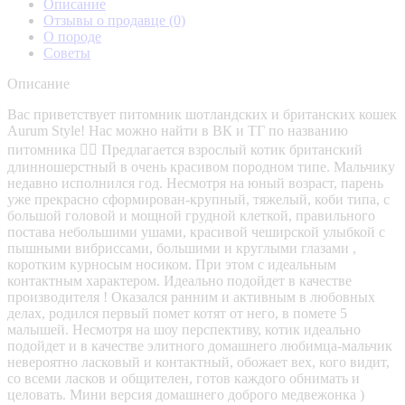
Описание
Отзывы о продавце
(0)
О породе
Советы
Описание
Вас приветствует питомник шотландских и британских кошек
Aurum Style! Нас можно найти в ВК и ТГ по названию
питомника 👍🏻 Предлагается взрослый котик британский
длинношерстный в очень красивом породном типе. Мальчику
недавно исполнился год. Несмотря на юный возраст, парень
уже прекрасно сформирован-крупный, тяжелый, коби типа, с
большой головой и мощной грудной клеткой, правильного
постава небольшими ушами, красивой чеширской улыбкой с
пышными вибриссами, большими и круглыми глазами ,
коротким курносым носиком. При этом с идеальным
контактным характером. Идеально подойдет в качестве
производителя ! Оказался ранним и активным в любовных
делах, родился первый помет котят от него, в помете 5
малышей. Несмотря на шоу перспективу, котик идеально
подойдет и в качестве элитного домашнего любимца-мальчик
невероятно ласковый и контактный, обожает вех, кого видит,
со всеми ласков и общителен, готов каждого обнимать и
целовать. Мини версия домашнего доброго медвежонка )