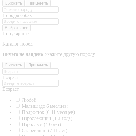
Сбросить
Применить
Породы собак
Выбрать все
Популярные
Каталог пород
Ничего не найдено
Укажите другую породу
Сбросить
Применить
Возраст
Возраст
Любой
Малыш (до 6 месяцев)
Подросток (6-11 месяцев)
Взрослеющий (1-3 года)
Взрослый (4-6 лет)
Стареющий (7-11 лет)