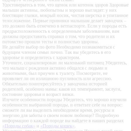
Удостоверьтесь в том, что щенок или котенок здоров
Здоровые
малыши активны, любопытны и хорошо выглядят: у них
блестящие глазки, мокрый носик, чистая шерстка и упитанное
телосложение. Первые прививки малышам делает заводчик –
это должно быть отмечено в ветпаспорте. Если у породы есть
предрасположенность к определенным заболеваниям, вам
должны предоставить справки о том, что родители и их
потомство прошли тесты и полностью здоровы.
Не делайте выбор по фото
Необходимо познакомиться с
будущим членом семьи лично. Так вы убедитесь в его
здоровье и определитесь с характером.
Уточните, социализирован ли маленький питомец
Убедитесь,
что малыш с рождения активно общался с людьми и
животными, был приучен к туалету. Посмотрите, не
проявляет ли он излишнюю пугливость или агрессию.
Обязательно поинтересуйтесь у заводчика историей
родителей, особенно мамы: каков их темперамент, заслуги,
состояние здоровья и возраст вязки.
Изучите особенности породы
Убедитесь, что хорошо изучили
особенности выбранной породы, и ответьте себе на вопрос:
сможете ли вы выделить необходимое время, ресурсы и
энергию для заботы о своем новом любимце? Подробную
информацию о каждой породе вы найдете в наших разделах
«Породы собак»
и
«Породы кошек»
.