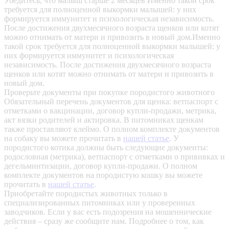
Убедитесь, что малыш старше 2 месяцев
Именно такой срок
требуется для полноценной выкормки малышей: у них
формируется иммунитет и психологическая независимость.
После достижения двухмесячного возраста щенков или котят
можно отнимать от матери и привозить в новый дом.Именно
такой срок требуется для полноценной выкормки малышей: у
них формируется иммунитет и психологическая
независимость. После достижения двухмесячного возраста
щенков или котят можно отнимать от матери и привозить в
новый дом.
Проверьте документы при покупке породистого животного
Обязательный перечень документов для щенка: ветпаспорт с
отметками о вакцинации, договор купли-продажи, метрика,
акт вязки родителей и актировка. В питомниках щенкам
также проставляют клеймо. О полном комплекте документов
на собаку вы можете прочитать в
нашей статье
.
У
породистого котика должны быть следующие документы:
родословная (метрика), ветпаспорт с отметками о прививках и
дегельминтизации, договор купли-продажи. О полном
комплекте документов на породистую кошку вы можете
прочитать в
нашей статье
.
Приобретайте породистых животных только в
специализированных питомниках или у проверенных
заводчиков. Если у вас есть подозрения на мошеннические
действия – сразу же сообщите нам.
Подробнее о том, как