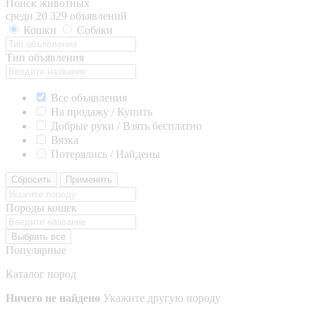
Поиск животных
среди 20 329 объявлений
Кошки
Собаки
Тип объявления
Все объявления
На продажу / Купить
Добрые руки / Взять бесплатно
Вязка
Потерялись / Найдены
Сбросить
Применить
Породы кошек
Выбрать все
Популярные
Каталог пород
Ничего не найдено
Укажите другую породу