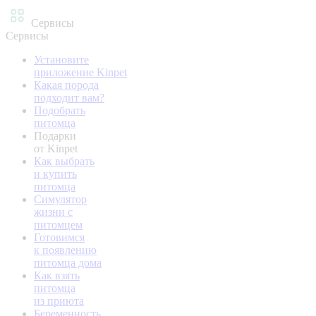
Сервисы
Сервисы
Установите
приложение Kinpet
Какая порода
подходит вам?
Подобрать
питомца
Подарки
от Kinpet
Как выбрать
и купить
питомца
Симулятор
жизни с
питомцем
Готовимся
к появлению
питомца дома
Как взять
питомца
из приюта
Беременность