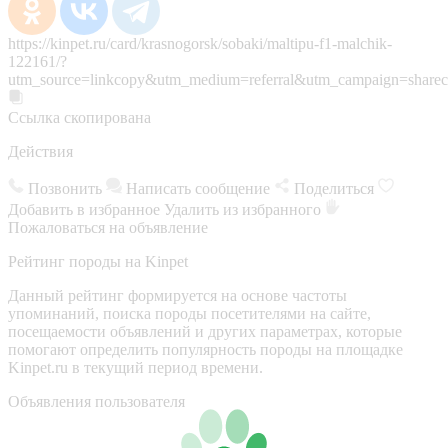
https://kinpet.ru/card/krasnogorsk/sobaki/maltipu-f1-malchik-
122161/?
utm_source=linkcopy&utm_medium=referral&utm_campaign=sharec
Ссылка скопирована
Действия
Позвонить
Написать сообщение
Поделиться
Добавить в избранное
Удалить из избранного
Пожаловаться на объявление
Рейтинг породы на Kinpet
Данный рейтинг формируется на основе частоты
упоминаний, поиска породы посетителями на сайте,
посещаемости объявлений и других параметрах, которые
помогают определить популярность породы на площадке
Kinpet.ru в текущий период времени.
Объявления пользователя