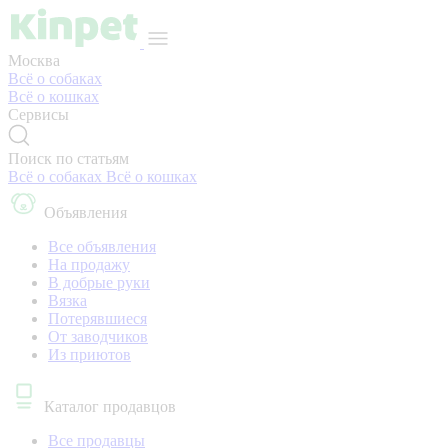
Москва
Всё о собаках
Всё о кошках
Сервисы
Поиск по статьям
Всё о собаках
Всё о кошках
Объявления
Все объявления
На продажу
В добрые руки
Вязка
Потерявшиеся
От заводчиков
Из приютов
Каталог продавцов
Все продавцы