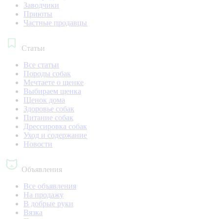
Заводчики
Приюты
Частные продавцы
Статьи
Все статьи
Породы собак
Мечтаете о щенке
Выбираем щенка
Щенок дома
Здоровье собак
Питание собак
Дрессировка собак
Уход и содержание
Новости
Объявления
Все объявления
На продажу
В добрые руки
Вязка