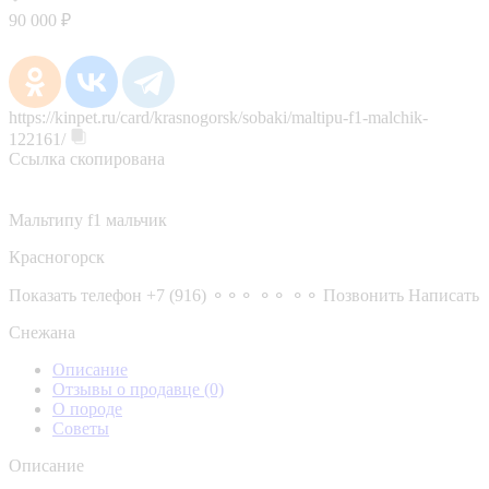
90 000 ₽
https://kinpet.ru/card/krasnogorsk/sobaki/maltipu-f1-malchik-
122161/
Ссылка скопирована
Мальтипу f1 мальчик
Красногорск
Показать телефон
+7 (916) ⚬⚬⚬ ⚬⚬ ⚬⚬
Позвонить
Написать
Снежана
Описание
Отзывы о продавце
(0)
О породе
Советы
Описание