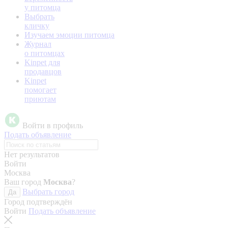
у питомца
Выбрать
кличку
Изучаем эмоции питомца
Журнал
о питомцах
Kinpet для
продавцов
Kinpet
помогает
приютам
Войти в профиль
Подать объявление
Нет результатов
Войти
Москва
Ваш город
Москва
?
Выбрать город
Да
Город подтверждён
Войти
Подать объявление