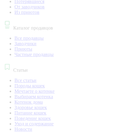
Потерявшиеся
От заводчиков
Из приютов
Каталог продавцов
Все продавцы
Заводчики
Приюты
Частные продавцы
Статьи
Все статьи
Породы кошек
Мечтаете о котенке
Выбираем котенка
Котенок дома
Здоровье кошек
Питание кошек
Поведение кошек
Уход и содержание
Новости