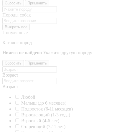
Сбросить
Применить
Породы собак
Выбрать все
Популярные
Каталог пород
Ничего не найдено
Укажите другую породу
Сбросить
Применить
Возраст
Возраст
Любой
Малыш (до 6 месяцев)
Подросток (6-11 месяцев)
Взрослеющий (1-3 года)
Взрослый (4-6 лет)
Стареющий (7-11 лет)