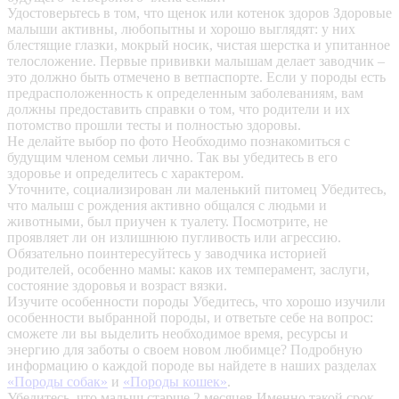
Удостоверьтесь в том, что щенок или котенок здоров
Здоровые
малыши активны, любопытны и хорошо выглядят: у них
блестящие глазки, мокрый носик, чистая шерстка и упитанное
телосложение. Первые прививки малышам делает заводчик –
это должно быть отмечено в ветпаспорте. Если у породы есть
предрасположенность к определенным заболеваниям, вам
должны предоставить справки о том, что родители и их
потомство прошли тесты и полностью здоровы.
Не делайте выбор по фото
Необходимо познакомиться с
будущим членом семьи лично. Так вы убедитесь в его
здоровье и определитесь с характером.
Уточните, социализирован ли маленький питомец
Убедитесь,
что малыш с рождения активно общался с людьми и
животными, был приучен к туалету. Посмотрите, не
проявляет ли он излишнюю пугливость или агрессию.
Обязательно поинтересуйтесь у заводчика историей
родителей, особенно мамы: каков их темперамент, заслуги,
состояние здоровья и возраст вязки.
Изучите особенности породы
Убедитесь, что хорошо изучили
особенности выбранной породы, и ответьте себе на вопрос:
сможете ли вы выделить необходимое время, ресурсы и
энергию для заботы о своем новом любимце? Подробную
информацию о каждой породе вы найдете в наших разделах
«Породы собак»
и
«Породы кошек»
.
Убедитесь, что малыш старше 2 месяцев
Именно такой срок