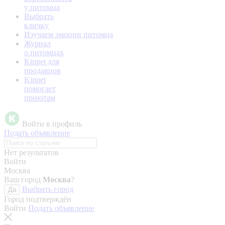
у питомца
Выбрать
кличку
Изучаем эмоции питомца
Журнал
о питомцах
Kinpet для
продавцов
Kinpet
помогает
приютам
Войти в профиль
Подать объявление
Нет результатов
Войти
Москва
Ваш город
Москва
?
Выбрать город
Да
Город подтверждён
Войти
Подать объявление