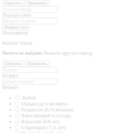
Сбросить
Применить
Породы собак
Выбрать все
Популярные
Каталог пород
Ничего не найдено
Укажите другую породу
Сбросить
Применить
Возраст
Возраст
Любой
Малыш (до 6 месяцев)
Подросток (6-11 месяцев)
Взрослеющий (1-3 года)
Взрослый (4-6 лет)
Стареющий (7-11 лет)