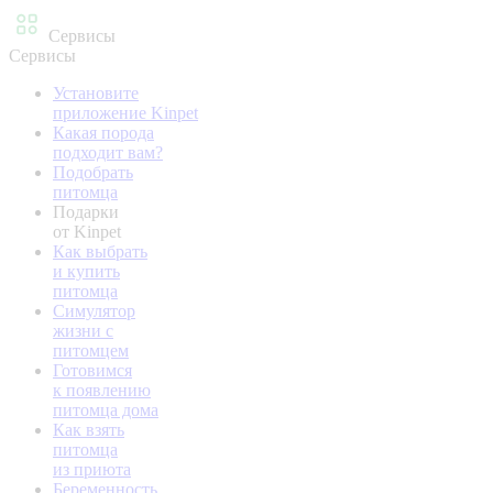
Сервисы
Сервисы
Установите
приложение Kinpet
Какая порода
подходит вам?
Подобрать
питомца
Подарки
от Kinpet
Как выбрать
и купить
питомца
Симулятор
жизни с
питомцем
Готовимся
к появлению
питомца дома
Как взять
питомца
из приюта
Беременность