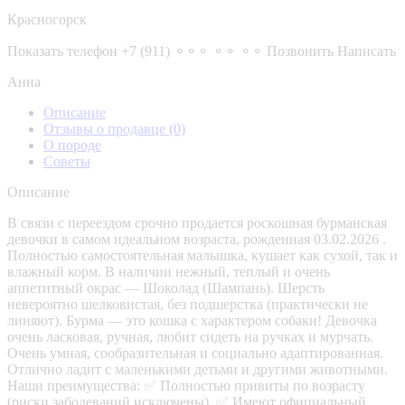
Красногорск
Показать телефон
+7 (911) ⚬⚬⚬ ⚬⚬ ⚬⚬
Позвонить
Написать
Анна
Описание
Отзывы о продавце
(0)
О породе
Советы
Описание
В связи с переездом срочно продается роскошная бурманская
девочки в самом идеальном возраста, рожденная 03.02.2026 .
Полностью самостоятельная малышка, кушает как сухой, так и
влажный корм. В наличии нежный, теплый и очень
аппетитный окрас — Шоколад (Шампань). Шерсть
невероятно шелковистая, без подшерстка (практически не
линяют). Бурма — это кошка с характером собаки! Девочка
очень ласковая, ручная, любит сидеть на ручках и мурчать.
Очень умная, сообразительная и социально адаптированная.
Отлично ладит с маленькими детьми и другими животными.
Наши преимущества: ✅ Полностью привиты по возрасту
(риски заболеваний исключены). ✅ Имеют официальный