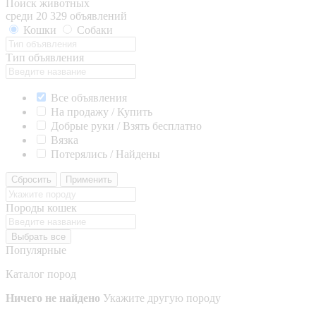
Поиск животных
среди 20 329 объявлений
Кошки
Собаки
Тип объявления
Все объявления
На продажу / Купить
Добрые руки / Взять бесплатно
Вязка
Потерялись / Найдены
Сбросить
Применить
Породы кошек
Выбрать все
Популярные
Каталог пород
Ничего не найдено
Укажите другую породу