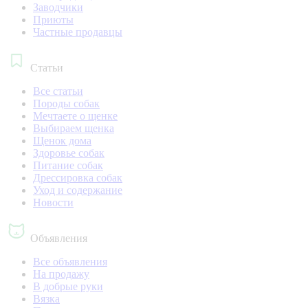
Заводчики
Приюты
Частные продавцы
Статьи
Все статьи
Породы собак
Мечтаете о щенке
Выбираем щенка
Щенок дома
Здоровье собак
Питание собак
Дрессировка собак
Уход и содержание
Новости
Объявления
Все объявления
На продажу
В добрые руки
Вязка