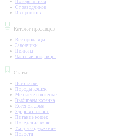
Потерявшиеся
От заводчиков
Из приютов
Каталог продавцов
Все продавцы
Заводчики
Приюты
Частные продавцы
Статьи
Все статьи
Породы кошек
Мечтаете о котенке
Выбираем котенка
Котенок дома
Здоровье кошек
Питание кошек
Поведение кошек
Уход и содержание
Новости