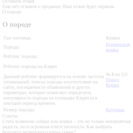
Оставить отзыв
Еще нет отзывов о продавце. Ваш отзыв будет первым.
О породе
О породе
Тип питомца:
Кошки
Бурманская
Порода:
кошка
Рейтинг породы:
Рейтинг породы на Kinpet
№ 8 из 121
Данный рейтинг формируется на основе частоты
Пород
упоминаний, поиска породы посетителями на
Кошек
сайте, посещаемости объявлений и других
параметрах, которые помогают определить
популярность породы на площадке Kinpet.ru в
текущий период времени.
Размер породы:
Крупные
Советы
Стать хозяином собаки или кошки – это не только невероятная
радость, но и огромная ответственность. Как выбрать
будущего четвероного члена семьи?