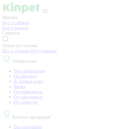
Москва
Всё о собаках
Всё о кошках
Сервисы
Поиск по статьям
Всё о собаках
Всё о кошках
Объявления
Все объявления
На продажу
В добрые руки
Вязка
Потерявшиеся
От заводчиков
Из приютов
Каталог продавцов
Все продавцы