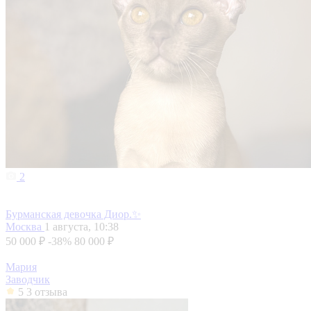
2
Бурманская девочка Диор.✨
Москва
1 августа, 10:38
50 000 ₽
-38%
80 000 ₽
Мария
Заводчик
5
3 отзыва