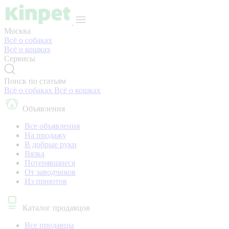
Москва
Всё о собаках
Всё о кошках
Сервисы
Поиск по статьям
Всё о собаках
Всё о кошках
Объявления
Все объявления
На продажу
В добрые руки
Вязка
Потерявшиеся
От заводчиков
Из приютов
Каталог продавцов
Все продавцы