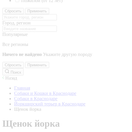
Пожилой (от 12 лет)
Сбросить
Применить
Город, регион
Популярные
Все регионы
Ничего не найдено
Укажите другую породу
Сбросить
Применить
Поиск
Назад
Главная
Собаки и Кошки в Краснодаре
Собаки в Краснодаре
Йоркширский терьер в Краснодаре
Щенок йорка
Щенок йорка