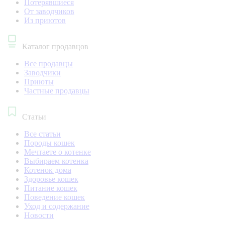
Потерявшиеся
От заводчиков
Из приютов
Каталог продавцов
Все продавцы
Заводчики
Приюты
Частные продавцы
Статьи
Все статьи
Породы кошек
Мечтаете о котенке
Выбираем котенка
Котенок дома
Здоровье кошек
Питание кошек
Поведение кошек
Уход и содержание
Новости