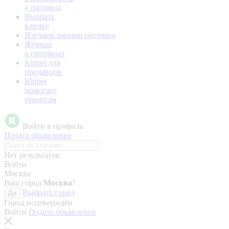
у питомца
Выбрать
кличку
Изучаем эмоции питомца
Журнал
о питомцах
Kinpet для
продавцов
Kinpet
помогает
приютам
Войти в профиль
Подать объявление
Нет результатов
Войти
Москва
Ваш город
Москва
?
Выбрать город
Да
Город подтверждён
Войти
Подать объявление