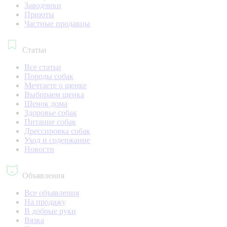
Заводчики
Приюты
Частные продавцы
Статьи
Все статьи
Породы собак
Мечтаете о щенке
Выбираем щенка
Щенок дома
Здоровье собак
Питание собак
Дрессировка собак
Уход и содержание
Новости
Объявления
Все объявления
На продажу
В добрые руки
Вязка