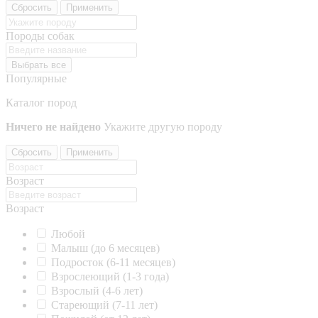
Сбросить
Применить
Породы собак
Выбрать все
Популярные
Каталог пород
Ничего не найдено
Укажите другую породу
Сбросить
Применить
Возраст
Возраст
Любой
Малыш (до 6 месяцев)
Подросток (6-11 месяцев)
Взрослеющий (1-3 года)
Взрослый (4-6 лет)
Стареющий (7-11 лет)