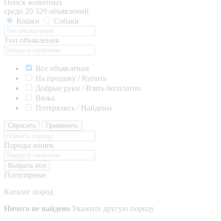
Поиск животных
среди 20 329 объявлений
Кошки
Собаки
Тип объявления
Все объявления
На продажу / Купить
Добрые руки / Взять бесплатно
Вязка
Потерялись / Найдены
Сбросить
Применить
Породы кошек
Выбрать все
Популярные
Каталог пород
Ничего не найдено
Укажите другую породу