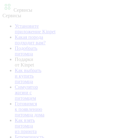
Сервисы
Сервисы
Установите
приложение Kinpet
Какая порода
подходит вам?
Подобрать
питомца
Подарки
от Kinpet
Как выбрать
и купить
питомца
Симулятор
жизни с
питомцем
Готовимся
к появлению
питомца дома
Как взять
питомца
из приюта
Беременность