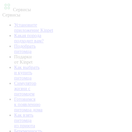
Сервисы
Сервисы
Установите
приложение Kinpet
Какая порода
подходит вам?
Подобрать
питомца
Подарки
от Kinpet
Как выбрать
и купить
питомца
Симулятор
жизни с
питомцем
Готовимся
к появлению
питомца дома
Как взять
питомца
из приюта
Беременность