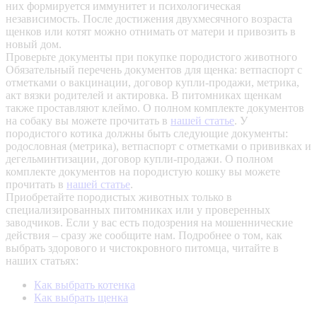
них формируется иммунитет и психологическая
независимость. После достижения двухмесячного возраста
щенков или котят можно отнимать от матери и привозить в
новый дом.
Проверьте документы при покупке породистого животного
Обязательный перечень документов для щенка: ветпаспорт с
отметками о вакцинации, договор купли-продажи, метрика,
акт вязки родителей и актировка. В питомниках щенкам
также проставляют клеймо. О полном комплекте документов
на собаку вы можете прочитать в
нашей статье
.
У
породистого котика должны быть следующие документы:
родословная (метрика), ветпаспорт с отметками о прививках и
дегельминтизации, договор купли-продажи. О полном
комплекте документов на породистую кошку вы можете
прочитать в
нашей статье
.
Приобретайте породистых животных только в
специализированных питомниках или у проверенных
заводчиков. Если у вас есть подозрения на мошеннические
действия – сразу же сообщите нам.
Подробнее о том, как
выбрать здорового и чистокровного питомца, читайте в
наших статьях:
Как выбрать котенка
Как выбрать щенка