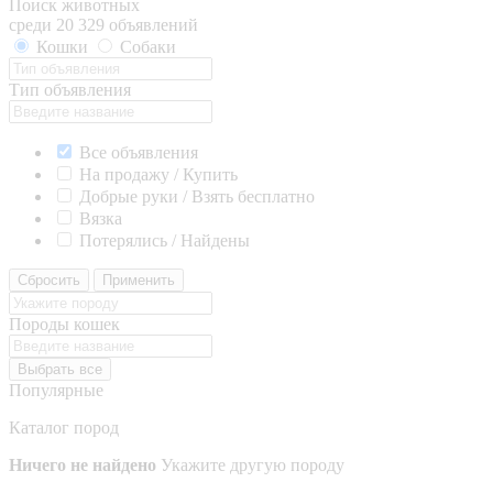
Поиск животных
среди 20 329 объявлений
Кошки
Собаки
Тип объявления
Все объявления
На продажу / Купить
Добрые руки / Взять бесплатно
Вязка
Потерялись / Найдены
Сбросить
Применить
Породы кошек
Выбрать все
Популярные
Каталог пород
Ничего не найдено
Укажите другую породу