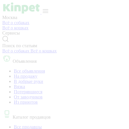
Москва
Всё о собаках
Всё о кошках
Сервисы
Поиск по статьям
Всё о собаках
Всё о кошках
Объявления
Все объявления
На продажу
В добрые руки
Вязка
Потерявшиеся
От заводчиков
Из приютов
Каталог продавцов
Все продавцы