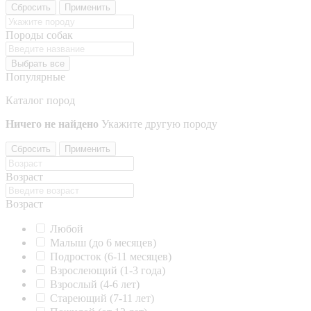
Сбросить
Применить
Породы собак
Выбрать все
Популярные
Каталог пород
Ничего не найдено
Укажите другую породу
Сбросить
Применить
Возраст
Возраст
Любой
Малыш (до 6 месяцев)
Подросток (6-11 месяцев)
Взрослеющий (1-3 года)
Взрослый (4-6 лет)
Стареющий (7-11 лет)