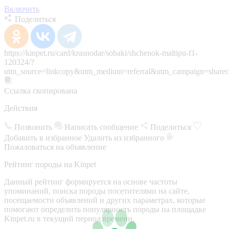
Включить
Поделиться
https://kinpet.ru/card/krasnodar/sobaki/shchenok-maltipu-f1-
120324/?
utm_source=linkcopy&utm_medium=referral&utm_campaign=sharec
Ссылка скопирована
Действия
Позвонить
Написать сообщение
Поделиться
Добавить в избранное
Удалить из избранного
Пожаловаться на объявление
Рейтинг породы на Kinpet
Данный рейтинг формируется на основе частоты
упоминаний, поиска породы посетителями на сайте,
посещаемости объявлений и других параметрах, которые
помогают определить популярность породы на площадке
Kinpet.ru в текущий период времени.