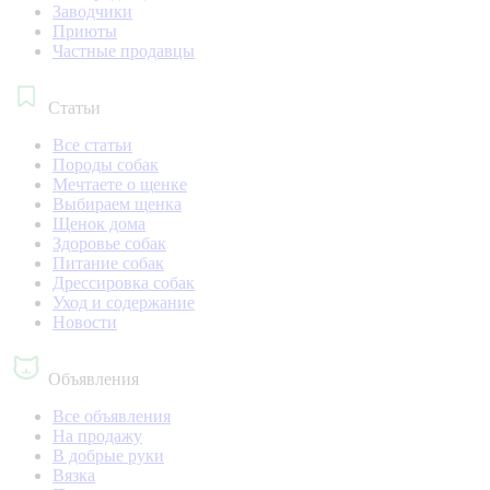
Заводчики
Приюты
Частные продавцы
Статьи
Все статьи
Породы собак
Мечтаете о щенке
Выбираем щенка
Щенок дома
Здоровье собак
Питание собак
Дрессировка собак
Уход и содержание
Новости
Объявления
Все объявления
На продажу
В добрые руки
Вязка