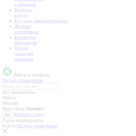
у питомца
Выбрать
кличку
Изучаем эмоции питомца
Журнал
о питомцах
Kinpet для
продавцов
Kinpet
помогает
приютам
Войти в профиль
Подать объявление
Нет результатов
Войти
Москва
Ваш город
Москва
?
Выбрать город
Да
Город подтверждён
Войти
Подать объявление