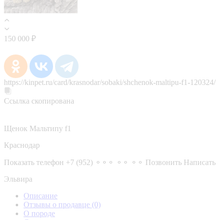
150 000 ₽
https://kinpet.ru/card/krasnodar/sobaki/shchenok-maltipu-f1-120324/
Ссылка скопирована
Щенок Мальтипу f1
Краснодар
Показать телефон
+7 (952) ⚬⚬⚬ ⚬⚬ ⚬⚬
Позвонить
Написать
Эльвира
Описание
Отзывы о продавце
(0)
О породе