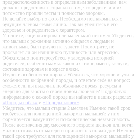
предрасположенность к определенным заболеваниям, вам
должны предоставить справки о том, что родители и их
потомство прошли тесты и полностью здоровы.
Не делайте выбор по фото
Необходимо познакомиться с
будущим членом семьи лично. Так вы убедитесь в его
здоровье и определитесь с характером.
Уточните, социализирован ли маленький питомец
Убедитесь,
что малыш с рождения активно общался с людьми и
животными, был приучен к туалету. Посмотрите, не
проявляет ли он излишнюю пугливость или агрессию.
Обязательно поинтересуйтесь у заводчика историей
родителей, особенно мамы: каков их темперамент, заслуги,
состояние здоровья и возраст вязки.
Изучите особенности породы
Убедитесь, что хорошо изучили
особенности выбранной породы, и ответьте себе на вопрос:
сможете ли вы выделить необходимое время, ресурсы и
энергию для заботы о своем новом любимце? Подробную
информацию о каждой породе вы найдете в наших разделах
«Породы собак»
и
«Породы кошек»
.
Убедитесь, что малыш старше 2 месяцев
Именно такой срок
требуется для полноценной выкормки малышей: у них
формируется иммунитет и психологическая независимость.
После достижения двухмесячного возраста щенков или котят
можно отнимать от матери и привозить в новый дом.Именно
такой срок требуется для полноценной выкормки малышей: у