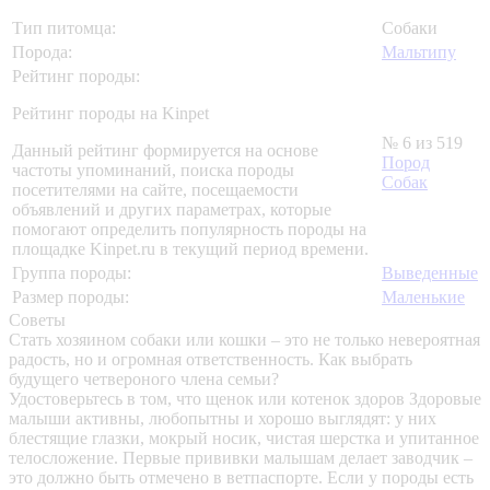
Тип питомца:
Собаки
Порода:
Мальтипу
Рейтинг породы:
Рейтинг породы на Kinpet
№ 6 из 519
Данный рейтинг формируется на основе
Пород
частоты упоминаний, поиска породы
Собак
посетителями на сайте, посещаемости
объявлений и других параметрах, которые
помогают определить популярность породы на
площадке Kinpet.ru в текущий период времени.
Группа породы:
Выведенные
Размер породы:
Маленькие
Советы
Стать хозяином собаки или кошки – это не только невероятная
радость, но и огромная ответственность. Как выбрать
будущего четвероного члена семьи?
Удостоверьтесь в том, что щенок или котенок здоров
Здоровые
малыши активны, любопытны и хорошо выглядят: у них
блестящие глазки, мокрый носик, чистая шерстка и упитанное
телосложение. Первые прививки малышам делает заводчик –
это должно быть отмечено в ветпаспорте. Если у породы есть