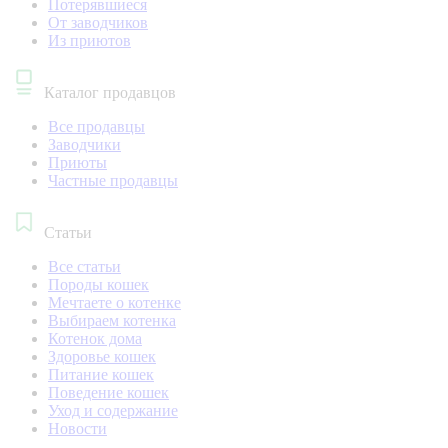
Потерявшиеся
От заводчиков
Из приютов
Каталог продавцов
Все продавцы
Заводчики
Приюты
Частные продавцы
Статьи
Все статьи
Породы кошек
Мечтаете о котенке
Выбираем котенка
Котенок дома
Здоровье кошек
Питание кошек
Поведение кошек
Уход и содержание
Новости