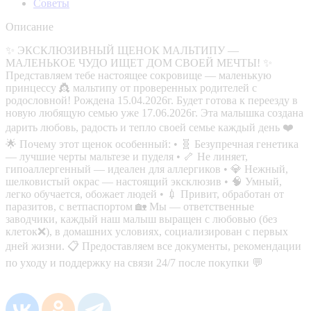
Советы
Описание
✨ ЭКСКЛЮЗИВНЫЙ ЩЕНОК МАЛЬТИПУ —
МАЛЕНЬКОЕ ЧУДО ИЩЕТ ДОМ СВОЕЙ МЕЧТЫ! ✨
Представляем тебе настоящее сокровище — маленькую
принцессу 👸 мальтипу от проверенных родителей с
родословной! Рождена 15.04.2026г. Будет готова к переезду в
новую любящую семью уже 17.06.2026г. Эта малышка создана
дарить любовь, радость и тепло своей семье каждый день ❤️
🌟 Почему этот щенок особенный: • 🧬 Безупречная генетика
— лучшие черты мальтезе и пуделя • 🦴 Не линяет,
гипоаллергенный — идеален для аллергиков • 💎 Нежный,
шелковистый окрас — настоящий эксклюзив • 🧠 Умный,
легко обучается, обожает людей • 💉 Привит, обработан от
паразитов, с ветпаспортом 🏡 Мы — ответственные
заводчики, каждый наш малыш выращен с любовью (без
клеток❌), в домашних условиях, социализирован с первых
дней жизни. 📋 Предоставляем все документы, рекомендации
по уходу и поддержку на связи 24/7 после покупки 💬