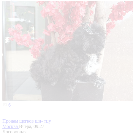
6
Продам щегков ши- тцу
Москва
Вчера, 09:27
Договорная