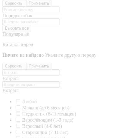
Сбросить
Применить
Породы собак
Выбрать все
Популярные
Каталог пород
Ничего не найдено
Укажите другую породу
Сбросить
Применить
Возраст
Возраст
Любой
Малыш (до 6 месяцев)
Подросток (6-11 месяцев)
Взрослеющий (1-3 года)
Взрослый (4-6 лет)
Стареющий (7-11 лет)