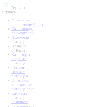
Сервисы
Сервисы
Установите
приложение Kinpet
Какая порода
подходит вам?
Подобрать
питомца
Подарки
от Kinpet
Как выбрать
и купить
питомца
Симулятор
жизни с
питомцем
Готовимся
к появлению
питомца дома
Как взять
питомца
из приюта
Беременность