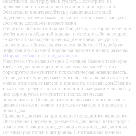
животными, был приучен к туалету. Посмотрите, не
проявляет ли он излишнюю пугливость или агрессию.
Обязательно поинтересуйтесь у заводчика историей
родителей, особенно мамы: каков их темперамент, заслуги,
состояние здоровья и возраст вязки.
Изучите особенности породы
Убедитесь, что хорошо изучили
особенности выбранной породы, и ответьте себе на вопрос:
сможете ли вы выделить необходимое время, ресурсы и
энергию для заботы о своем новом любимце? Подробную
информацию о каждой породе вы найдете в наших разделах
«Породы собак»
и
«Породы кошек»
.
Убедитесь, что малыш старше 2 месяцев
Именно такой срок
требуется для полноценной выкормки малышей: у них
формируется иммунитет и психологическая независимость.
После достижения двухмесячного возраста щенков или котят
можно отнимать от матери и привозить в новый дом.Именно
такой срок требуется для полноценной выкормки малышей: у
них формируется иммунитет и психологическая
независимость. После достижения двухмесячного возраста
щенков или котят можно отнимать от матери и привозить в
новый дом.
Проверьте документы при покупке породистого животного
Обязательный перечень документов для щенка: ветпаспорт с
отметками о вакцинации, договор купли-продажи, метрика,
акт вязки родителей и актировка. В питомниках щенкам