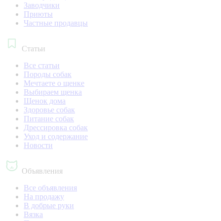
Заводчики
Приюты
Частные продавцы
Статьи
Все статьи
Породы собак
Мечтаете о щенке
Выбираем щенка
Щенок дома
Здоровье собак
Питание собак
Дрессировка собак
Уход и содержание
Новости
Объявления
Все объявления
На продажу
В добрые руки
Вязка