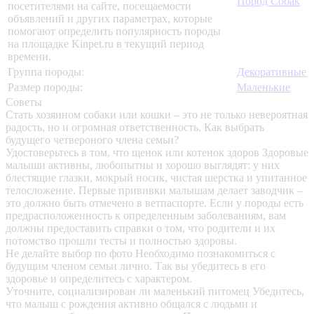
Пород Собак
посетителями на сайте, посещаемости
объявлений и других параметрах, которые
помогают определить популярность породы
на площадке Kinpet.ru в текущий период
времени.
Группа породы:
Декоративные
Размер породы:
Маленькие
Советы
Стать хозяином собаки или кошки – это не только невероятная
радость, но и огромная ответственность. Как выбрать
будущего четвероного члена семьи?
Удостоверьтесь в том, что щенок или котенок здоров
Здоровые
малыши активны, любопытны и хорошо выглядят: у них
блестящие глазки, мокрый носик, чистая шерстка и упитанное
телосложение. Первые прививки малышам делает заводчик –
это должно быть отмечено в ветпаспорте. Если у породы есть
предрасположенность к определенным заболеваниям, вам
должны предоставить справки о том, что родители и их
потомство прошли тесты и полностью здоровы.
Не делайте выбор по фото
Необходимо познакомиться с
будущим членом семьи лично. Так вы убедитесь в его
здоровье и определитесь с характером.
Уточните, социализирован ли маленький питомец
Убедитесь,
что малыш с рождения активно общался с людьми и