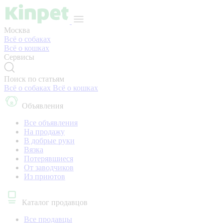
Москва
Всё о собаках
Всё о кошках
Сервисы
Поиск по статьям
Всё о собаках
Всё о кошках
Объявления
Все объявления
На продажу
В добрые руки
Вязка
Потерявшиеся
От заводчиков
Из приютов
Каталог продавцов
Все продавцы