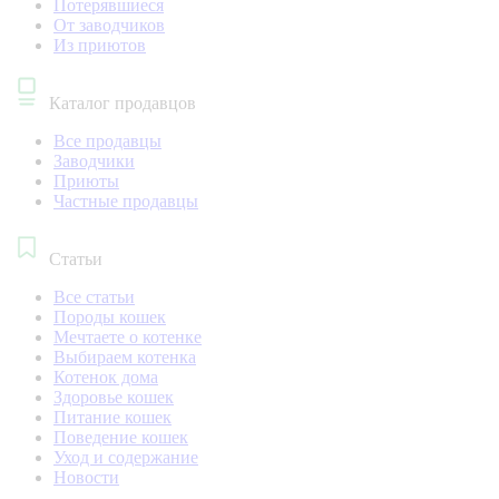
Потерявшиеся
От заводчиков
Из приютов
Каталог продавцов
Все продавцы
Заводчики
Приюты
Частные продавцы
Статьи
Все статьи
Породы кошек
Мечтаете о котенке
Выбираем котенка
Котенок дома
Здоровье кошек
Питание кошек
Поведение кошек
Уход и содержание
Новости