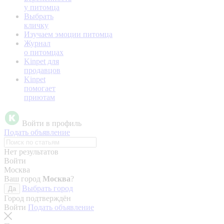
у питомца
Выбрать
кличку
Изучаем эмоции питомца
Журнал
о питомцах
Kinpet для
продавцов
Kinpet
помогает
приютам
Войти в профиль
Подать объявление
Нет результатов
Войти
Москва
Ваш город
Москва
?
Выбрать город
Да
Город подтверждён
Войти
Подать объявление