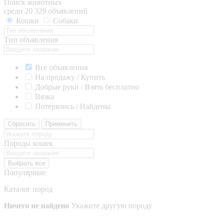
Поиск животных
среди 20 329 объявлений
Кошки
Собаки
Тип объявления
Все объявления
На продажу / Купить
Добрые руки / Взять бесплатно
Вязка
Потерялись / Найдены
Сбросить
Применить
Породы кошек
Выбрать все
Популярные
Каталог пород
Ничего не найдено
Укажите другую породу