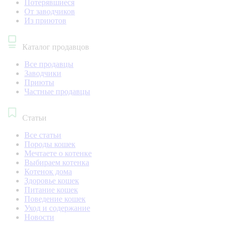
Потерявшиеся
От заводчиков
Из приютов
Каталог продавцов
Все продавцы
Заводчики
Приюты
Частные продавцы
Статьи
Все статьи
Породы кошек
Мечтаете о котенке
Выбираем котенка
Котенок дома
Здоровье кошек
Питание кошек
Поведение кошек
Уход и содержание
Новости