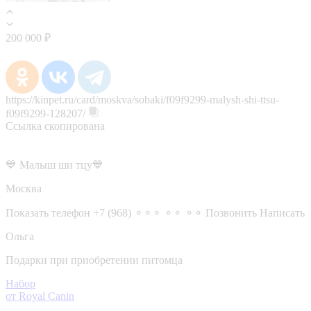
200 000 ₽
https://kinpet.ru/card/moskva/sobaki/f09f9299-malysh-shi-ttsu-
f09f9299-128207/
Ссылка скопирована
💙 Малыш ши тцу💙
Москва
Показать телефон
+7 (968) ⚬⚬⚬ ⚬⚬ ⚬⚬
Позвонить
Написать
Ольга
Подарки при приобретении питомца
Набор
от Royal Canin