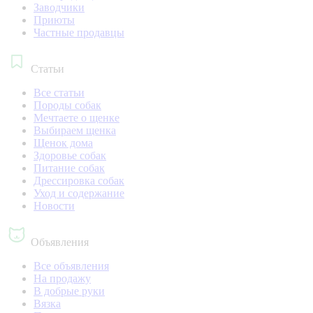
Заводчики
Приюты
Частные продавцы
Статьи
Все статьи
Породы собак
Мечтаете о щенке
Выбираем щенка
Щенок дома
Здоровье собак
Питание собак
Дрессировка собак
Уход и содержание
Новости
Объявления
Все объявления
На продажу
В добрые руки
Вязка