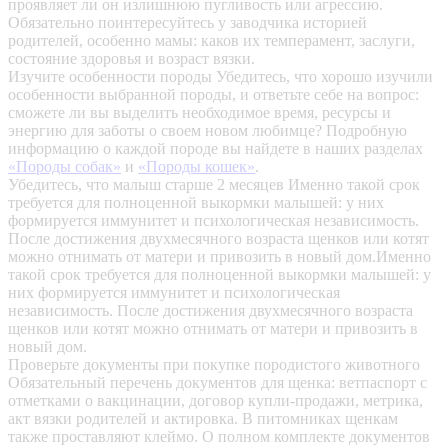
проявляет ли он излишнюю пугливость или агрессию.
Обязательно поинтересуйтесь у заводчика историей
родителей, особенно мамы: каков их темперамент, заслуги,
состояние здоровья и возраст вязки.
Изучите особенности породы
Убедитесь, что хорошо изучили
особенности выбранной породы, и ответьте себе на вопрос:
сможете ли вы выделить необходимое время, ресурсы и
энергию для заботы о своем новом любимце? Подробную
информацию о каждой породе вы найдете в наших разделах
«Породы собак»
и
«Породы кошек»
.
Убедитесь, что малыш старше 2 месяцев
Именно такой срок
требуется для полноценной выкормки малышей: у них
формируется иммунитет и психологическая независимость.
После достижения двухмесячного возраста щенков или котят
можно отнимать от матери и привозить в новый дом.Именно
такой срок требуется для полноценной выкормки малышей: у
них формируется иммунитет и психологическая
независимость. После достижения двухмесячного возраста
щенков или котят можно отнимать от матери и привозить в
новый дом.
Проверьте документы при покупке породистого животного
Обязательный перечень документов для щенка: ветпаспорт с
отметками о вакцинации, договор купли-продажи, метрика,
акт вязки родителей и актировка. В питомниках щенкам
также проставляют клеймо. О полном комплекте документов