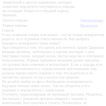
объявлений и других параметрах, которые
помогают определить популярность породы
на площадке Kinpet.ru в текущий период
времени.
Группа породы:
Декоративные
Размер породы:
Маленькие
Советы
Стать хозяином собаки или кошки – это не только невероятная
радость, но и огромная ответственность. Как выбрать
будущего четвероного члена семьи?
Удостоверьтесь в том, что щенок или котенок здоров
Здоровые
малыши активны, любопытны и хорошо выглядят: у них
блестящие глазки, мокрый носик, чистая шерстка и упитанное
телосложение. Первые прививки малышам делает заводчик –
это должно быть отмечено в ветпаспорте. Если у породы есть
предрасположенность к определенным заболеваниям, вам
должны предоставить справки о том, что родители и их
потомство прошли тесты и полностью здоровы.
Не делайте выбор по фото
Необходимо познакомиться с
будущим членом семьи лично. Так вы убедитесь в его
здоровье и определитесь с характером.
Уточните, социализирован ли маленький питомец
Убедитесь,
что малыш с рождения активно общался с людьми и
животными, был приучен к туалету. Посмотрите, не