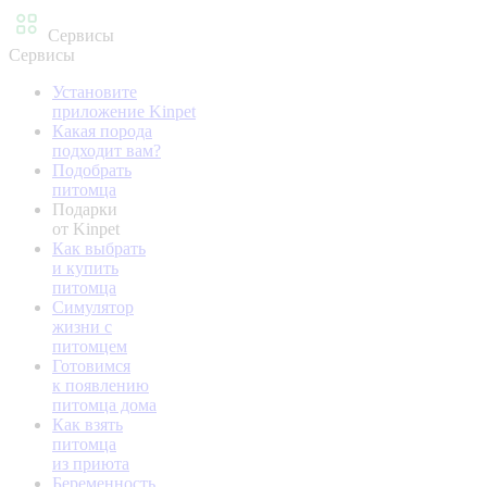
Сервисы
Сервисы
Установите
приложение Kinpet
Какая порода
подходит вам?
Подобрать
питомца
Подарки
от Kinpet
Как выбрать
и купить
питомца
Симулятор
жизни с
питомцем
Готовимся
к появлению
питомца дома
Как взять
питомца
из приюта
Беременность