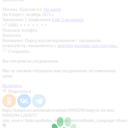
Москва, Красная пл.
На карте
На Kinpet c октября 2025 г.
Завершено 2 объявления
Еще 3 активных
+7 (968) ⚬⚬⚬ ⚬⚬ ⚬⚬
Показать телефон
Написать
Внимание:
Перед контактированием с продавцом,
пожалуйста, ознакомьтесь с
рекомендациями при покупке.
Сохранить
Вы отключили уведомления
Мы не сможем отправить вам уведомление об изменении
цены
Включить
Поделиться
https://kinpet.ru/card/moskva/sobaki/f09f9299-malysh-shi-ttsu-
f09f9299-128207/?
utm_source=linkcopy&utm_medium=referral&utm_campaign=sharec