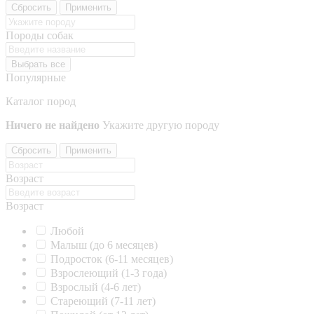
Сбросить
Применить
Породы собак
Выбрать все
Популярные
Каталог пород
Ничего не найдено
Укажите другую породу
Сбросить
Применить
Возраст
Возраст
Любой
Малыш (до 6 месяцев)
Подросток (6-11 месяцев)
Взрослеющий (1-3 года)
Взрослый (4-6 лет)
Стареющий (7-11 лет)