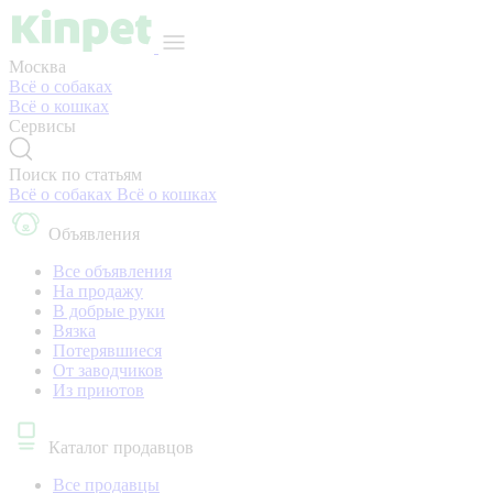
Москва
Всё о собаках
Всё о кошках
Сервисы
Поиск по статьям
Всё о собаках
Всё о кошках
Объявления
Все объявления
На продажу
В добрые руки
Вязка
Потерявшиеся
От заводчиков
Из приютов
Каталог продавцов
Все продавцы