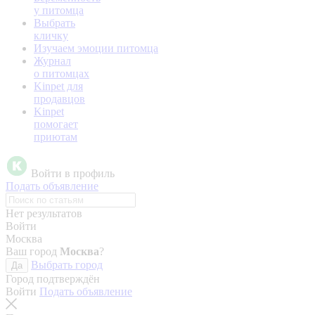
у питомца
Выбрать
кличку
Изучаем эмоции питомца
Журнал
о питомцах
Kinpet для
продавцов
Kinpet
помогает
приютам
Войти в профиль
Подать объявление
Нет результатов
Войти
Москва
Ваш город
Москва
?
Выбрать город
Да
Город подтверждён
Войти
Подать объявление