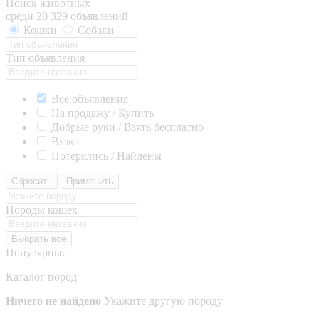
Поиск животных
среди 20 329 объявлений
Кошки
Собаки
Тип объявления
Все объявления
На продажу / Купить
Добрые руки / Взять бесплатно
Вязка
Потерялись / Найдены
Сбросить
Применить
Породы кошек
Выбрать все
Популярные
Каталог пород
Ничего не найдено
Укажите другую породу