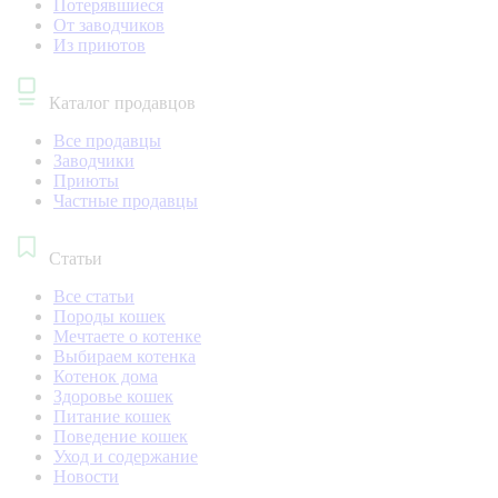
Потерявшиеся
От заводчиков
Из приютов
Каталог продавцов
Все продавцы
Заводчики
Приюты
Частные продавцы
Статьи
Все статьи
Породы кошек
Мечтаете о котенке
Выбираем котенка
Котенок дома
Здоровье кошек
Питание кошек
Поведение кошек
Уход и содержание
Новости