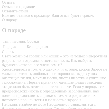
Отзывы
Отзывы о продавце
Оставить отзыв
Еще нет отзывов о продавце. Ваш отзыв будет первым.
О породе
О породе
Тип питомца:
Собаки
Порода:
Беспородная
Советы
Стать хозяином собаки или кошки – это не только невероятная
радость, но и огромная ответственность. Как выбрать
будущего четвероного члена семьи?
Удостоверьтесь в том, что щенок или котенок здоров
Здоровые
малыши активны, любопытны и хорошо выглядят: у них
блестящие глазки, мокрый носик, чистая шерстка и упитанное
телосложение. Первые прививки малышам делает заводчик –
это должно быть отмечено в ветпаспорте. Если у породы есть
предрасположенность к определенным заболеваниям, вам
должны предоставить справки о том, что родители и их
потомство прошли тесты и полностью здоровы.
Не делайте выбор по фото
Необходимо познакомиться с
будущим членом семьи лично. Так вы убедитесь в его