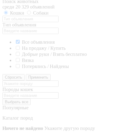
Поиск животных
среди 20 329 объявлений
Кошки
Собаки
Тип объявления
Все объявления
На продажу / Купить
Добрые руки / Взять бесплатно
Вязка
Потерялись / Найдены
Сбросить
Применить
Породы кошек
Выбрать все
Популярные
Каталог пород
Ничего не найдено
Укажите другую породу