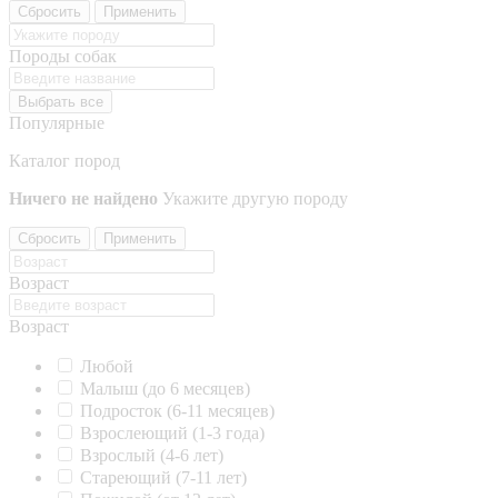
Сбросить
Применить
Породы собак
Выбрать все
Популярные
Каталог пород
Ничего не найдено
Укажите другую породу
Сбросить
Применить
Возраст
Возраст
Любой
Малыш (до 6 месяцев)
Подросток (6-11 месяцев)
Взрослеющий (1-3 года)
Взрослый (4-6 лет)
Стареющий (7-11 лет)