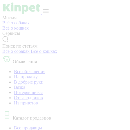
Москва
Всё о собаках
Всё о кошках
Сервисы
Поиск по статьям
Всё о собаках
Всё о кошках
Объявления
Все объявления
На продажу
В добрые руки
Вязка
Потерявшиеся
От заводчиков
Из приютов
Каталог продавцов
Все продавцы