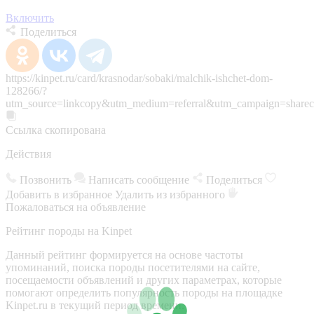
Включить
Поделиться
https://kinpet.ru/card/krasnodar/sobaki/malchik-ishchet-dom-
128266/?
utm_source=linkcopy&utm_medium=referral&utm_campaign=sharec
Ссылка скопирована
Действия
Позвонить
Написать сообщение
Поделиться
Добавить в избранное
Удалить из избранного
Пожаловаться на объявление
Рейтинг породы на Kinpet
Данный рейтинг формируется на основе частоты
упоминаний, поиска породы посетителями на сайте,
посещаемости объявлений и других параметрах, которые
помогают определить популярность породы на площадке
Kinpet.ru в текущий период времени.