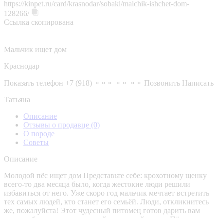
https://kinpet.ru/card/krasnodar/sobaki/malchik-ishchet-dom-
128266/
Ссылка скопирована
Мальчик ищет дом
Краснодар
Показать телефон
+7 (918) ⚬⚬⚬ ⚬⚬ ⚬⚬
Позвонить
Написать
Татьяна
Описание
Отзывы о продавце
(0)
О породе
Советы
Описание
Молодой пёс ищет дом Представьте себе: крохотному щенку
всего-то два месяца было, когда жестокие люди решили
избавиться от него. Уже скоро год мальчик мечтает встретить
тех самых людей, кто станет его семьёй. Люди, откликнитесь
же, пожалуйста! Этот чудесный питомец готов дарить вам