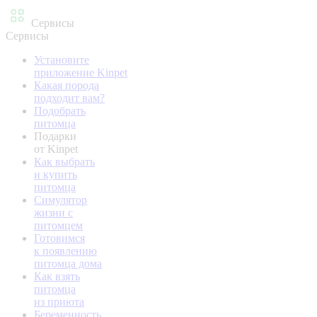
Сервисы
Сервисы
Установите
приложение Kinpet
Какая порода
подходит вам?
Подобрать
питомца
Подарки
от Kinpet
Как выбрать
и купить
питомца
Симулятор
жизни с
питомцем
Готовимся
к появлению
питомца дома
Как взять
питомца
из приюта
Беременность