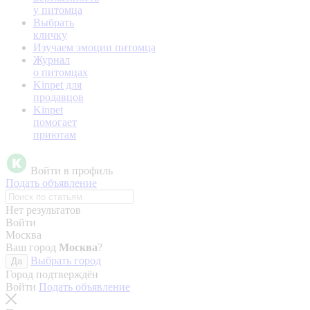
у питомца
Выбрать
кличку
Изучаем эмоции питомца
Журнал
о питомцах
Kinpet для
продавцов
Kinpet
помогает
приютам
Войти в профиль
Подать объявление
Нет результатов
Войти
Москва
Ваш город
Москва
?
Выбрать город
Да
Город подтверждён
Войти
Подать объявление