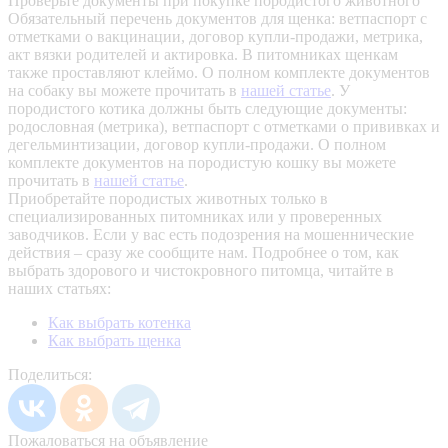
Проверьте документы при покупке породистого животного
Обязательный перечень документов для щенка: ветпаспорт с
отметками о вакцинации, договор купли-продажи, метрика,
акт вязки родителей и актировка. В питомниках щенкам
также проставляют клеймо. О полном комплекте документов
на собаку вы можете прочитать в
нашей статье
.
У
породистого котика должны быть следующие документы:
родословная (метрика), ветпаспорт с отметками о прививках и
дегельминтизации, договор купли-продажи. О полном
комплекте документов на породистую кошку вы можете
прочитать в
нашей статье
.
Приобретайте породистых животных только в
специализированных питомниках или у проверенных
заводчиков. Если у вас есть подозрения на мошеннические
действия – сразу же сообщите нам.
Подробнее о том, как
выбрать здорового и чистокровного питомца, читайте в
наших статьях:
Как выбрать котенка
Как выбрать щенка
Поделиться:
Пожаловаться на объявление