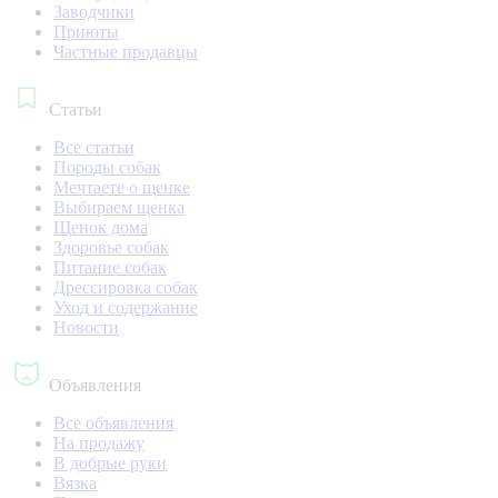
Заводчики
Приюты
Частные продавцы
Статьи
Все статьи
Породы собак
Мечтаете о щенке
Выбираем щенка
Щенок дома
Здоровье собак
Питание собак
Дрессировка собак
Уход и содержание
Новости
Объявления
Все объявления
На продажу
В добрые руки
Вязка