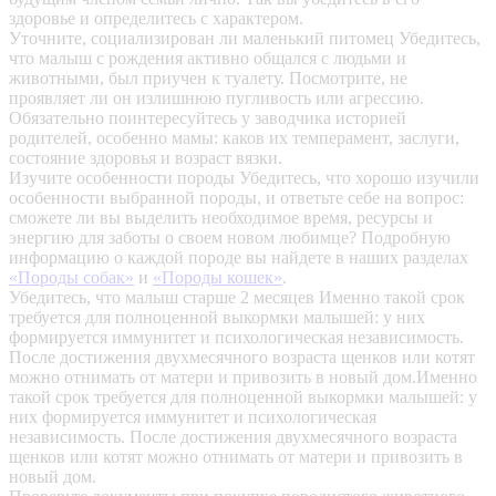
здоровье и определитесь с характером.
Уточните, социализирован ли маленький питомец
Убедитесь,
что малыш с рождения активно общался с людьми и
животными, был приучен к туалету. Посмотрите, не
проявляет ли он излишнюю пугливость или агрессию.
Обязательно поинтересуйтесь у заводчика историей
родителей, особенно мамы: каков их темперамент, заслуги,
состояние здоровья и возраст вязки.
Изучите особенности породы
Убедитесь, что хорошо изучили
особенности выбранной породы, и ответьте себе на вопрос:
сможете ли вы выделить необходимое время, ресурсы и
энергию для заботы о своем новом любимце? Подробную
информацию о каждой породе вы найдете в наших разделах
«Породы собак»
и
«Породы кошек»
.
Убедитесь, что малыш старше 2 месяцев
Именно такой срок
требуется для полноценной выкормки малышей: у них
формируется иммунитет и психологическая независимость.
После достижения двухмесячного возраста щенков или котят
можно отнимать от матери и привозить в новый дом.Именно
такой срок требуется для полноценной выкормки малышей: у
них формируется иммунитет и психологическая
независимость. После достижения двухмесячного возраста
щенков или котят можно отнимать от матери и привозить в
новый дом.