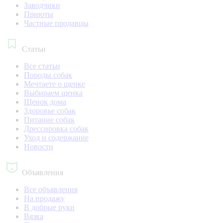
Заводчики
Приюты
Частные продавцы
Статьи
Все статьи
Породы собак
Мечтаете о щенке
Выбираем щенка
Щенок дома
Здоровье собак
Питание собак
Дрессировка собак
Уход и содержание
Новости
Объявления
Все объявления
На продажу
В добрые руки
Вязка