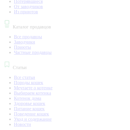
Потерявшиеся
От заводчиков
Из приютов
Каталог продавцов
Все продавцы
Заводчики
Приюты
Частные продавцы
Статьи
Все статьи
Породы кошек
Мечтаете о котенке
Выбираем котенка
Котенок дома
Здоровье кошек
Питание кошек
Поведение кошек
Уход и содержание
Новости