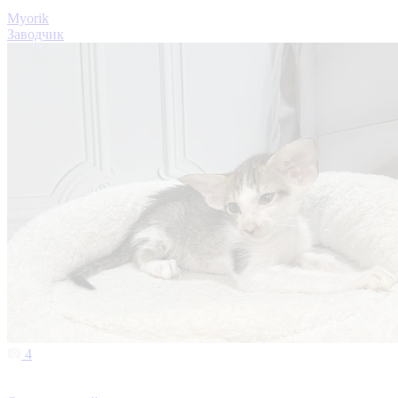
Myorik
Заводчик
4