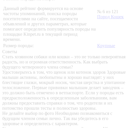
Данный рейтинг формируется на основе
№ 6 из 121
частоты упоминаний, поиска породы
Пород Кошек
посетителями на сайте, посещаемости
объявлений и других параметрах, которые
помогают определить популярность породы на
площадке Kinpet.ru в текущий период
времени.
Размер породы:
Крупные
Советы
Стать хозяином собаки или кошки – это не только невероятная
радость, но и огромная ответственность. Как выбрать
будущего четвероного члена семьи?
Удостоверьтесь в том, что щенок или котенок здоров
Здоровые
малыши активны, любопытны и хорошо выглядят: у них
блестящие глазки, мокрый носик, чистая шерстка и упитанное
телосложение. Первые прививки малышам делает заводчик –
это должно быть отмечено в ветпаспорте. Если у породы есть
предрасположенность к определенным заболеваниям, вам
должны предоставить справки о том, что родители и их
потомство прошли тесты и полностью здоровы.
Не делайте выбор по фото
Необходимо познакомиться с
будущим членом семьи лично. Так вы убедитесь в его
здоровье и определитесь с характером.