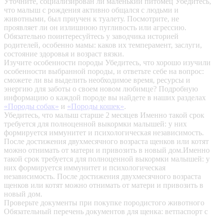
Уточните, социализирован ли маленький питомец
Убедитесь,
что малыш с рождения активно общался с людьми и
животными, был приучен к туалету. Посмотрите, не
проявляет ли он излишнюю пугливость или агрессию.
Обязательно поинтересуйтесь у заводчика историей
родителей, особенно мамы: каков их темперамент, заслуги,
состояние здоровья и возраст вязки.
Изучите особенности породы
Убедитесь, что хорошо изучили
особенности выбранной породы, и ответьте себе на вопрос:
сможете ли вы выделить необходимое время, ресурсы и
энергию для заботы о своем новом любимце? Подробную
информацию о каждой породе вы найдете в наших разделах
«Породы собак»
и
«Породы кошек»
.
Убедитесь, что малыш старше 2 месяцев
Именно такой срок
требуется для полноценной выкормки малышей: у них
формируется иммунитет и психологическая независимость.
После достижения двухмесячного возраста щенков или котят
можно отнимать от матери и привозить в новый дом.Именно
такой срок требуется для полноценной выкормки малышей: у
них формируется иммунитет и психологическая
независимость. После достижения двухмесячного возраста
щенков или котят можно отнимать от матери и привозить в
новый дом.
Проверьте документы при покупке породистого животного
Обязательный перечень документов для щенка: ветпаспорт с