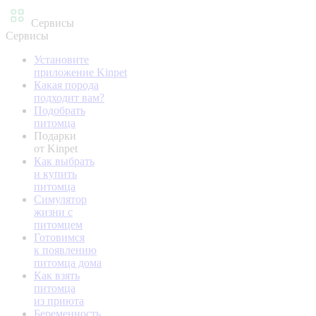
Сервисы
Сервисы
Установите
приложение Kinpet
Какая порода
подходит вам?
Подобрать
питомца
Подарки
от Kinpet
Как выбрать
и купить
питомца
Симулятор
жизни с
питомцем
Готовимся
к появлению
питомца дома
Как взять
питомца
из приюта
Беременность