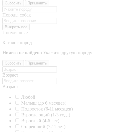
Сбросить
Применить
Породы собак
Выбрать все
Популярные
Каталог пород
Ничего не найдено
Укажите другую породу
Сбросить
Применить
Возраст
Возраст
Любой
Малыш (до 6 месяцев)
Подросток (6-11 месяцев)
Взрослеющий (1-3 года)
Взрослый (4-6 лет)
Стареющий (7-11 лет)