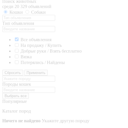
Поиск животных
среди 20 329 объявлений
Кошки
Собаки
Тип объявления
Все объявления
На продажу / Купить
Добрые руки / Взять бесплатно
Вязка
Потерялись / Найдены
Сбросить
Применить
Породы кошек
Выбрать все
Популярные
Каталог пород
Ничего не найдено
Укажите другую породу