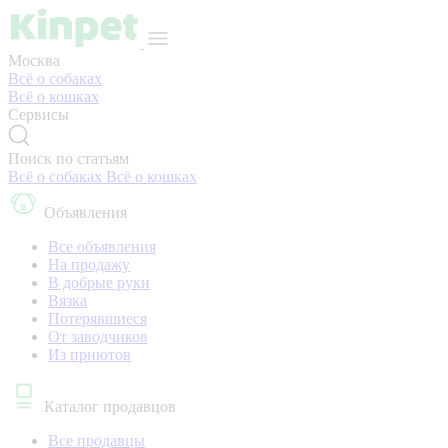
Москва
Всё о собаках
Всё о кошках
Сервисы
Поиск по статьям
Всё о собаках
Всё о кошках
Объявления
Все объявления
На продажу
В добрые руки
Вязка
Потерявшиеся
От заводчиков
Из приютов
Каталог продавцов
Все продавцы