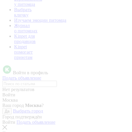
у питомца
Выбрать
кличку
Изучаем эмоции питомца
Журнал
о питомцах
Kinpet для
продавцов
Kinpet
помогает
приютам
Войти в профиль
Подать объявление
Нет результатов
Войти
Москва
Ваш город
Москва
?
Выбрать город
Да
Город подтверждён
Войти
Подать объявление