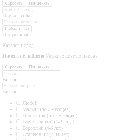
Сбросить
Применить
Породы собак
Выбрать все
Популярные
Каталог пород
Ничего не найдено
Укажите другую породу
Сбросить
Применить
Возраст
Возраст
Любой
Малыш (до 6 месяцев)
Подросток (6-11 месяцев)
Взрослеющий (1-3 года)
Взрослый (4-6 лет)
Стареющий (7-11 лет)