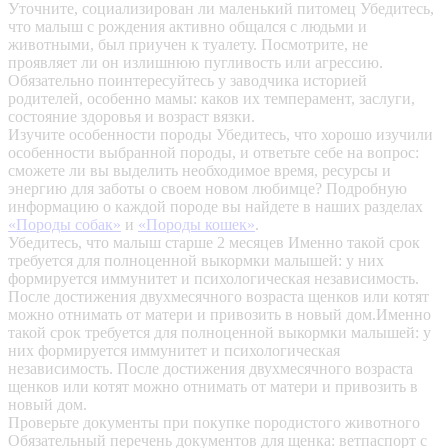
Уточните, социализирован ли маленький питомец
Убедитесь,
что малыш с рождения активно общался с людьми и
животными, был приучен к туалету. Посмотрите, не
проявляет ли он излишнюю пугливость или агрессию.
Обязательно поинтересуйтесь у заводчика историей
родителей, особенно мамы: каков их темперамент, заслуги,
состояние здоровья и возраст вязки.
Изучите особенности породы
Убедитесь, что хорошо изучили
особенности выбранной породы, и ответьте себе на вопрос:
сможете ли вы выделить необходимое время, ресурсы и
энергию для заботы о своем новом любимце? Подробную
информацию о каждой породе вы найдете в наших разделах
«Породы собак»
и
«Породы кошек»
.
Убедитесь, что малыш старше 2 месяцев
Именно такой срок
требуется для полноценной выкормки малышей: у них
формируется иммунитет и психологическая независимость.
После достижения двухмесячного возраста щенков или котят
можно отнимать от матери и привозить в новый дом.Именно
такой срок требуется для полноценной выкормки малышей: у
них формируется иммунитет и психологическая
независимость. После достижения двухмесячного возраста
щенков или котят можно отнимать от матери и привозить в
новый дом.
Проверьте документы при покупке породистого животного
Обязательный перечень документов для щенка: ветпаспорт с