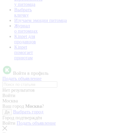
у питомца
Выбрать
кличку
Изучаем эмоции питомца
Журнал
о питомцах
Kinpet для
продавцов
Kinpet
помогает
приютам
Войти в профиль
Подать объявление
Нет результатов
Войти
Москва
Ваш город
Москва
?
Выбрать город
Да
Город подтверждён
Войти
Подать объявление