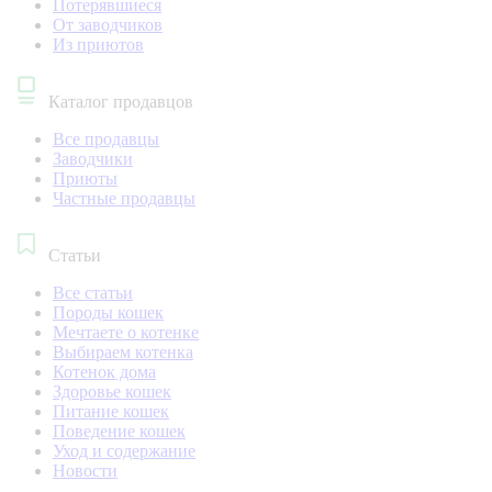
Потерявшиеся
От заводчиков
Из приютов
Каталог продавцов
Все продавцы
Заводчики
Приюты
Частные продавцы
Статьи
Все статьи
Породы кошек
Мечтаете о котенке
Выбираем котенка
Котенок дома
Здоровье кошек
Питание кошек
Поведение кошек
Уход и содержание
Новости