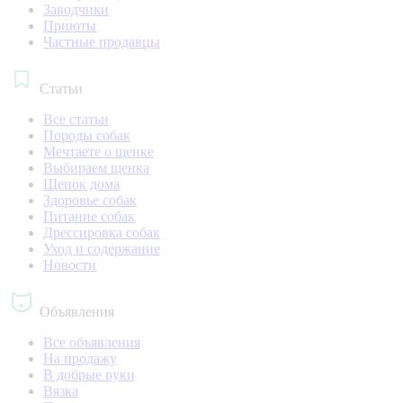
Заводчики
Приюты
Частные продавцы
Статьи
Все статьи
Породы собак
Мечтаете о щенке
Выбираем щенка
Щенок дома
Здоровье собак
Питание собак
Дрессировка собак
Уход и содержание
Новости
Объявления
Все объявления
На продажу
В добрые руки
Вязка