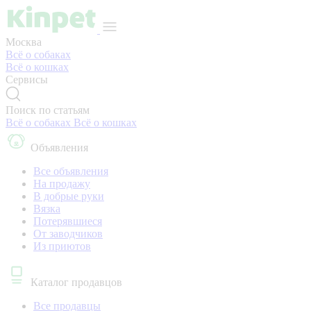
Москва
Всё о собаках
Всё о кошках
Сервисы
Поиск по статьям
Всё о собаках
Всё о кошках
Объявления
Все объявления
На продажу
В добрые руки
Вязка
Потерявшиеся
От заводчиков
Из приютов
Каталог продавцов
Все продавцы