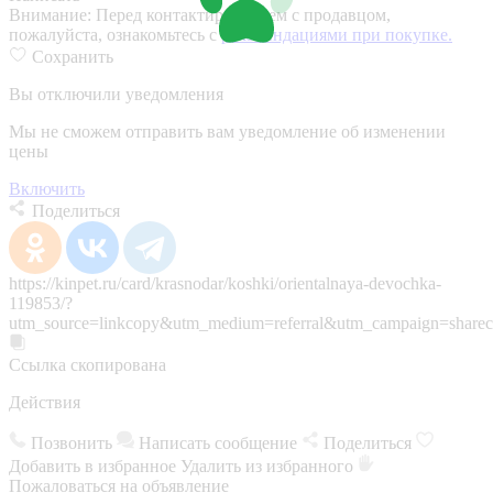
Внимание:
Перед контактированием с продавцом,
пожалуйста, ознакомьтесь с
рекомендациями при покупке.
Сохранить
Вы отключили уведомления
Мы не сможем отправить вам уведомление об изменении
цены
Включить
Поделиться
https://kinpet.ru/card/krasnodar/koshki/orientalnaya-devochka-
119853/?
utm_source=linkcopy&utm_medium=referral&utm_campaign=sharec
Ссылка скопирована
Действия
Позвонить
Написать сообщение
Поделиться
Добавить в избранное
Удалить из избранного
Пожаловаться на объявление