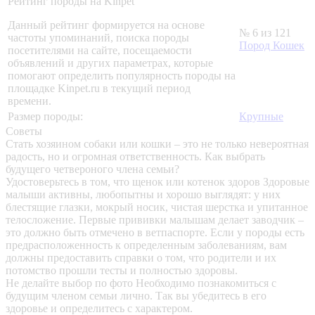
Рейтинг породы на Kinpet
Данный рейтинг формируется на основе
№ 6 из 121
частоты упоминаний, поиска породы
Пород Кошек
посетителями на сайте, посещаемости
объявлений и других параметрах, которые
помогают определить популярность породы на
площадке Kinpet.ru в текущий период
времени.
Размер породы:
Крупные
Советы
Стать хозяином собаки или кошки – это не только невероятная
радость, но и огромная ответственность. Как выбрать
будущего четвероного члена семьи?
Удостоверьтесь в том, что щенок или котенок здоров
Здоровые
малыши активны, любопытны и хорошо выглядят: у них
блестящие глазки, мокрый носик, чистая шерстка и упитанное
телосложение. Первые прививки малышам делает заводчик –
это должно быть отмечено в ветпаспорте. Если у породы есть
предрасположенность к определенным заболеваниям, вам
должны предоставить справки о том, что родители и их
потомство прошли тесты и полностью здоровы.
Не делайте выбор по фото
Необходимо познакомиться с
будущим членом семьи лично. Так вы убедитесь в его
здоровье и определитесь с характером.