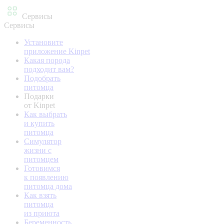
Сервисы
Сервисы
Установите
приложение Kinpet
Какая порода
подходит вам?
Подобрать
питомца
Подарки
от Kinpet
Как выбрать
и купить
питомца
Симулятор
жизни с
питомцем
Готовимся
к появлению
питомца дома
Как взять
питомца
из приюта
Беременность