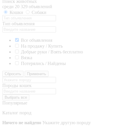
Поиск животных
среди 20 329 объявлений
Кошки
Собаки
Тип объявления
Все объявления
На продажу / Купить
Добрые руки / Взять бесплатно
Вязка
Потерялись / Найдены
Сбросить
Применить
Породы кошек
Выбрать все
Популярные
Каталог пород
Ничего не найдено
Укажите другую породу