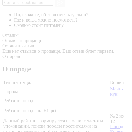
Подскажите, объявление актуально?
Где и когда можно посмотреть?
Сколько стоит питомец?
Отзывы
Отзывы о продавце
Оставить отзыв
Еще нет отзывов о продавце. Ваш отзыв будет первым.
О породе
О породе
Тип питомца:
Кошки
Мейн-
Порода:
кун
Рейтинг породы:
Рейтинг породы на Kinpet
№ 2 из
Данный рейтинг формируется на основе частоты
121
упоминаний, поиска породы посетителями на
Пород
сайте, посещаемости объявлений и других
Кошек