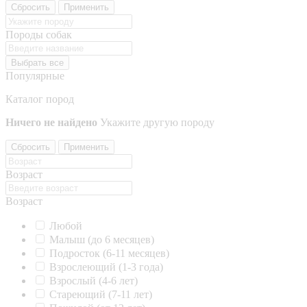
Сбросить
Применить
Породы собак
Выбрать все
Популярные
Каталог пород
Ничего не найдено
Укажите другую породу
Сбросить
Применить
Возраст
Возраст
Любой
Малыш (до 6 месяцев)
Подросток (6-11 месяцев)
Взрослеющий (1-3 года)
Взрослый (4-6 лет)
Стареющий (7-11 лет)