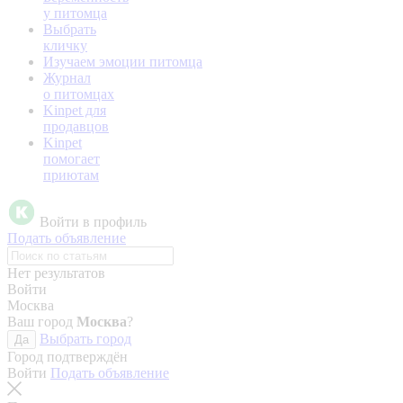
у питомца
Выбрать
кличку
Изучаем эмоции питомца
Журнал
о питомцах
Kinpet для
продавцов
Kinpet
помогает
приютам
Войти в профиль
Подать объявление
Нет результатов
Войти
Москва
Ваш город
Москва
?
Выбрать город
Да
Город подтверждён
Войти
Подать объявление