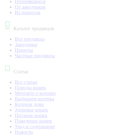
Потерявшиеся
От заводчиков
Из приютов
Каталог продавцов
Все продавцы
Заводчики
Приюты
Частные продавцы
Статьи
Все статьи
Породы кошек
Мечтаете о котенке
Выбираем котенка
Котенок дома
Здоровье кошек
Питание кошек
Поведение кошек
Уход и содержание
Новости