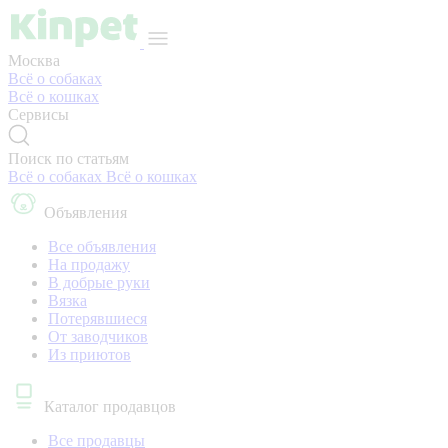
Москва
Всё о собаках
Всё о кошках
Сервисы
Поиск по статьям
Всё о собаках
Всё о кошках
Объявления
Все объявления
На продажу
В добрые руки
Вязка
Потерявшиеся
От заводчиков
Из приютов
Каталог продавцов
Все продавцы