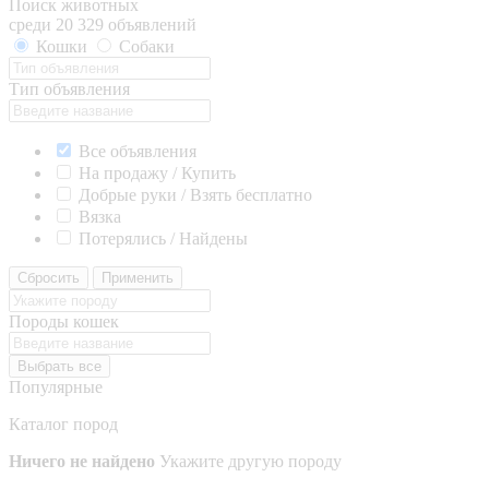
Поиск животных
среди 20 329 объявлений
Кошки
Собаки
Тип объявления
Все объявления
На продажу / Купить
Добрые руки / Взять бесплатно
Вязка
Потерялись / Найдены
Сбросить
Применить
Породы кошек
Выбрать все
Популярные
Каталог пород
Ничего не найдено
Укажите другую породу