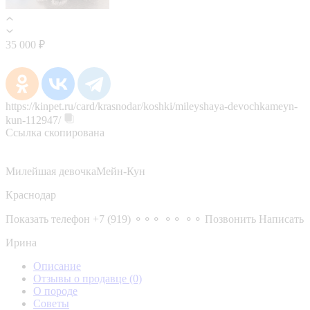
35 000 ₽
https://kinpet.ru/card/krasnodar/koshki/mileyshaya-devochkameyn-
kun-112947/
Ссылка скопирована
Милейшая девочкаМейн-Кун
Краснодар
Показать телефон
+7 (919) ⚬⚬⚬ ⚬⚬ ⚬⚬
Позвонить
Написать
Ирина
Описание
Отзывы о продавце
(0)
О породе
Советы