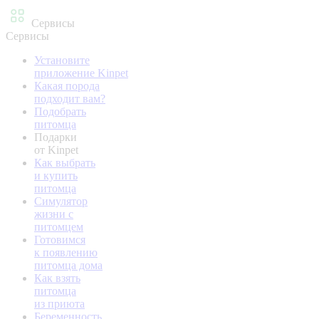
Сервисы
Сервисы
Установите
приложение Kinpet
Какая порода
подходит вам?
Подобрать
питомца
Подарки
от Kinpet
Как выбрать
и купить
питомца
Симулятор
жизни с
питомцем
Готовимся
к появлению
питомца дома
Как взять
питомца
из приюта
Беременность