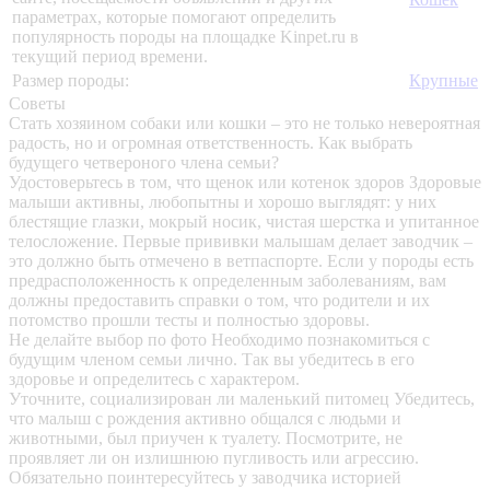
параметрах, которые помогают определить
популярность породы на площадке Kinpet.ru в
текущий период времени.
Размер породы:
Крупные
Советы
Стать хозяином собаки или кошки – это не только невероятная
радость, но и огромная ответственность. Как выбрать
будущего четвероного члена семьи?
Удостоверьтесь в том, что щенок или котенок здоров
Здоровые
малыши активны, любопытны и хорошо выглядят: у них
блестящие глазки, мокрый носик, чистая шерстка и упитанное
телосложение. Первые прививки малышам делает заводчик –
это должно быть отмечено в ветпаспорте. Если у породы есть
предрасположенность к определенным заболеваниям, вам
должны предоставить справки о том, что родители и их
потомство прошли тесты и полностью здоровы.
Не делайте выбор по фото
Необходимо познакомиться с
будущим членом семьи лично. Так вы убедитесь в его
здоровье и определитесь с характером.
Уточните, социализирован ли маленький питомец
Убедитесь,
что малыш с рождения активно общался с людьми и
животными, был приучен к туалету. Посмотрите, не
проявляет ли он излишнюю пугливость или агрессию.
Обязательно поинтересуйтесь у заводчика историей