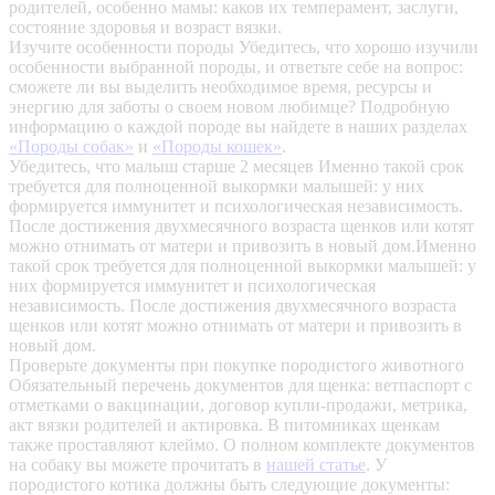
родителей, особенно мамы: каков их темперамент, заслуги,
состояние здоровья и возраст вязки.
Изучите особенности породы
Убедитесь, что хорошо изучили
особенности выбранной породы, и ответьте себе на вопрос:
сможете ли вы выделить необходимое время, ресурсы и
энергию для заботы о своем новом любимце? Подробную
информацию о каждой породе вы найдете в наших разделах
«Породы собак»
и
«Породы кошек»
.
Убедитесь, что малыш старше 2 месяцев
Именно такой срок
требуется для полноценной выкормки малышей: у них
формируется иммунитет и психологическая независимость.
После достижения двухмесячного возраста щенков или котят
можно отнимать от матери и привозить в новый дом.Именно
такой срок требуется для полноценной выкормки малышей: у
них формируется иммунитет и психологическая
независимость. После достижения двухмесячного возраста
щенков или котят можно отнимать от матери и привозить в
новый дом.
Проверьте документы при покупке породистого животного
Обязательный перечень документов для щенка: ветпаспорт с
отметками о вакцинации, договор купли-продажи, метрика,
акт вязки родителей и актировка. В питомниках щенкам
также проставляют клеймо. О полном комплекте документов
на собаку вы можете прочитать в
нашей статье
.
У
породистого котика должны быть следующие документы: