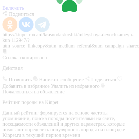
Включить
Поделиться
https://kinpet.ru/card/krasnodar/koshki/mileyshaya-devochkameyn-
kun-112947/?
utm_source=linkcopy&utm_medium=referral&utm_campaign=sharec
Ссылка скопирована
Действия
Позвонить
Написать сообщение
Поделиться
Добавить в избранное
Удалить из избранного
Пожаловаться на объявление
Рейтинг породы на Kinpet
Данный рейтинг формируется на основе частоты
упоминаний, поиска породы посетителями на сайте,
посещаемости объявлений и других параметрах, которые
помогают определить популярность породы на площадке
Kinpet.ru в текущий период времени.