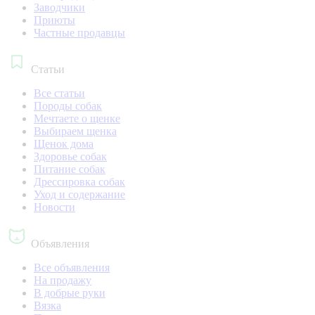
Заводчики
Приюты
Частные продавцы
Статьи
Все статьи
Породы собак
Мечтаете о щенке
Выбираем щенка
Щенок дома
Здоровье собак
Питание собак
Дрессировка собак
Уход и содержание
Новости
Объявления
Все объявления
На продажу
В добрые руки
Вязка