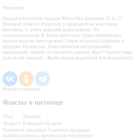
Описание
Продаётся котёнок породы Мейн-Кун Беатриса 12.11.25
Никакой помеси! Родители и прародители участники
выставок. С очень хорошей родословной. Не
стерилизованная. К лотку приучена. Одна прививка(от
бешенства)уже проставлена. Очень игривая)) Бабушки и
дедушки Поликуны. Пока питается натуральными
продуктами; творог со сметаной,варёное яйцо! Украсит ваш
дом своей грацией ! Ждём новых родителей для Беатриски))
Факты о питомце
Факты о питомце
Пол:
Девочка
Возраст:
8 месяцев 26 дней
Напишите продавцу
Спросите продавца
Задайте вопросы, которые вас интересуют