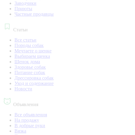
Заводчики
Приюты
Частные продавцы
Статьи
Все статьи
Породы собак
Мечтаете о щенке
Выбираем щенка
Щенок дома
Здоровье собак
Питание собак
Дрессировка собак
Уход и содержание
Новости
Объявления
Все объявления
На продажу
В добрые руки
Вязка