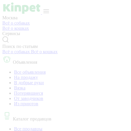
Москва
Всё о собаках
Всё о кошках
Сервисы
Поиск по статьям
Всё о собаках
Всё о кошках
Объявления
Все объявления
На продажу
В добрые руки
Вязка
Потерявшиеся
От заводчиков
Из приютов
Каталог продавцов
Все продавцы