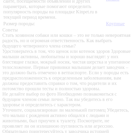
сайте, посещаемости объявлений и других
параметрах, которые помогают определить
популярность породы на площадке Kinpet.ru в
текущий период времени.
Размер породы:
Крупные
Советы
Стать хозяином собаки или кошки – это не только невероятная
радость, но и огромная ответственность. Как выбрать
будущего четвероного члена семьи?
Удостоверьтесь в том, что щенок или котенок здоров
Здоровые
малыши активны, любопытны и хорошо выглядят: у них
блестящие глазки, мокрый носик, чистая шерстка и упитанное
телосложение. Первые прививки малышам делает заводчик –
это должно быть отмечено в ветпаспорте. Если у породы есть
предрасположенность к определенным заболеваниям, вам
должны предоставить справки о том, что родители и их
потомство прошли тесты и полностью здоровы.
Не делайте выбор по фото
Необходимо познакомиться с
будущим членом семьи лично. Так вы убедитесь в его
здоровье и определитесь с характером.
Уточните, социализирован ли маленький питомец
Убедитесь,
что малыш с рождения активно общался с людьми и
животными, был приучен к туалету. Посмотрите, не
проявляет ли он излишнюю пугливость или агрессию.
Обязательно поинтересуйтесь у заводчика историей