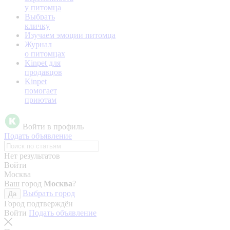
у питомца
Выбрать
кличку
Изучаем эмоции питомца
Журнал
о питомцах
Kinpet для
продавцов
Kinpet
помогает
приютам
Войти в профиль
Подать объявление
Нет результатов
Войти
Москва
Ваш город
Москва
?
Выбрать город
Да
Город подтверждён
Войти
Подать объявление