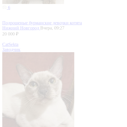
6
Подрощеные бурманские девочки котята
Нижний Новгород
Вчера, 09:27
20 000 ₽
CatSekta
Заводчик