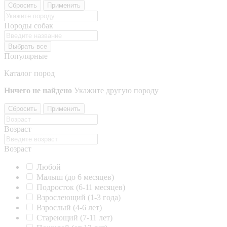
Сбросить
Применить
Породы собак
Выбрать все
Популярные
Каталог пород
Ничего не найдено
Укажите другую породу
Сбросить
Применить
Возраст
Возраст
Любой
Малыш (до 6 месяцев)
Подросток (6-11 месяцев)
Взрослеющий (1-3 года)
Взрослый (4-6 лет)
Стареющий (7-11 лет)