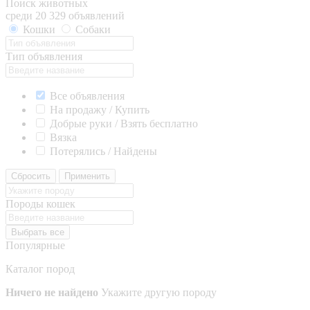
Поиск животных
среди 20 329 объявлений
Кошки
Собаки
Тип объявления
Все объявления
На продажу / Купить
Добрые руки / Взять бесплатно
Вязка
Потерялись / Найдены
Сбросить
Применить
Породы кошек
Выбрать все
Популярные
Каталог пород
Ничего не найдено
Укажите другую породу