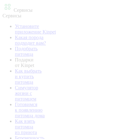
Сервисы
Сервисы
Установите
приложение Kinpet
Какая порода
подходит вам?
Подобрать
питомца
Подарки
от Kinpet
Как выбрать
и купить
питомца
Симулятор
жизни с
питомцем
Готовимся
к появлению
питомца дома
Как взять
питомца
из приюта
Беременность