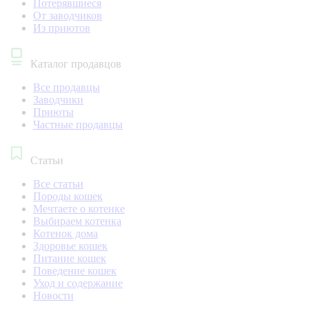
Потерявшиеся
От заводчиков
Из приютов
Каталог продавцов
Все продавцы
Заводчики
Приюты
Частные продавцы
Статьи
Все статьи
Породы кошек
Мечтаете о котенке
Выбираем котенка
Котенок дома
Здоровье кошек
Питание кошек
Поведение кошек
Уход и содержание
Новости