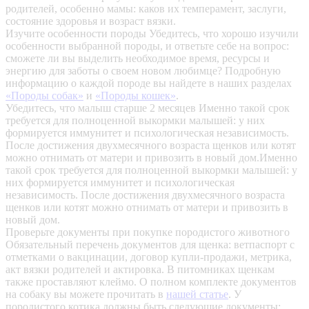
родителей, особенно мамы: каков их темперамент, заслуги,
состояние здоровья и возраст вязки.
Изучите особенности породы
Убедитесь, что хорошо изучили
особенности выбранной породы, и ответьте себе на вопрос:
сможете ли вы выделить необходимое время, ресурсы и
энергию для заботы о своем новом любимце? Подробную
информацию о каждой породе вы найдете в наших разделах
«Породы собак»
и
«Породы кошек»
.
Убедитесь, что малыш старше 2 месяцев
Именно такой срок
требуется для полноценной выкормки малышей: у них
формируется иммунитет и психологическая независимость.
После достижения двухмесячного возраста щенков или котят
можно отнимать от матери и привозить в новый дом.Именно
такой срок требуется для полноценной выкормки малышей: у
них формируется иммунитет и психологическая
независимость. После достижения двухмесячного возраста
щенков или котят можно отнимать от матери и привозить в
новый дом.
Проверьте документы при покупке породистого животного
Обязательный перечень документов для щенка: ветпаспорт с
отметками о вакцинации, договор купли-продажи, метрика,
акт вязки родителей и актировка. В питомниках щенкам
также проставляют клеймо. О полном комплекте документов
на собаку вы можете прочитать в
нашей статье
.
У
породистого котика должны быть следующие документы: