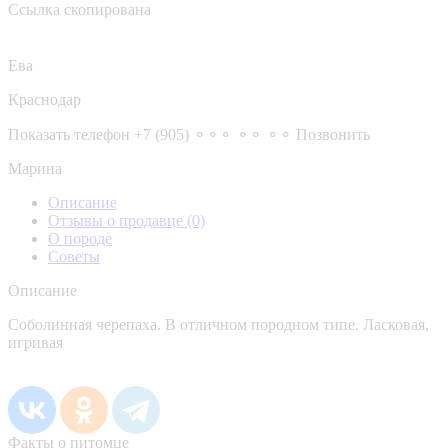
Ссылка скопирована
Ева
Краснодар
Показать телефон
+7 (905) ⚬⚬⚬ ⚬⚬ ⚬⚬
Позвонить
Марина
Описание
Отзывы о продавце
(0)
О породе
Советы
Описание
Соболинная черепаха. В отличном породном типе. Ласковая,
игривая
Факты о питомце