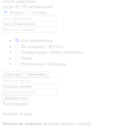
Поиск животных
среди 20 329 объявлений
Кошки
Собаки
Тип объявления
Все объявления
На продажу / Купить
Добрые руки / Взять бесплатно
Вязка
Потерялись / Найдены
Сбросить
Применить
Породы кошек
Выбрать все
Популярные
Каталог пород
Ничего не найдено
Укажите другую породу