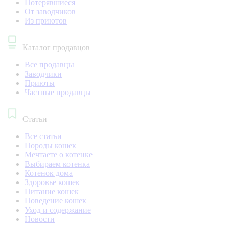
Потерявшиеся
От заводчиков
Из приютов
Каталог продавцов
Все продавцы
Заводчики
Приюты
Частные продавцы
Статьи
Все статьи
Породы кошек
Мечтаете о котенке
Выбираем котенка
Котенок дома
Здоровье кошек
Питание кошек
Поведение кошек
Уход и содержание
Новости