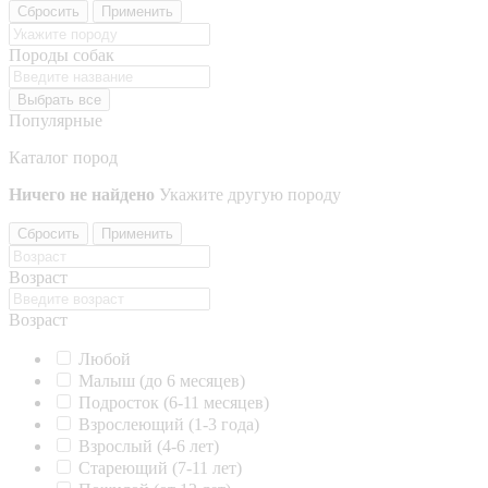
Сбросить
Применить
Породы собак
Выбрать все
Популярные
Каталог пород
Ничего не найдено
Укажите другую породу
Сбросить
Применить
Возраст
Возраст
Любой
Малыш (до 6 месяцев)
Подросток (6-11 месяцев)
Взрослеющий (1-3 года)
Взрослый (4-6 лет)
Стареющий (7-11 лет)