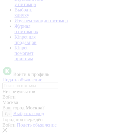
у питомца
Выбрать
кличку
Изучаем эмоции питомца
Журнал
о питомцах
Kinpet для
продавцов
Kinpet
помогает
приютам
Войти в профиль
Подать объявление
Нет результатов
Войти
Москва
Ваш город
Москва
?
Выбрать город
Да
Город подтверждён
Войти
Подать объявление