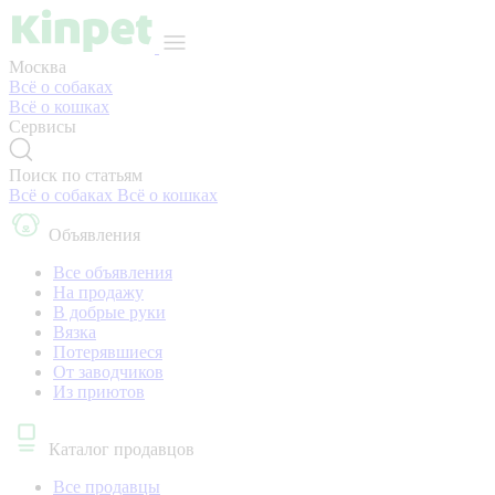
Москва
Всё о собаках
Всё о кошках
Сервисы
Поиск по статьям
Всё о собаках
Всё о кошках
Объявления
Все объявления
На продажу
В добрые руки
Вязка
Потерявшиеся
От заводчиков
Из приютов
Каталог продавцов
Все продавцы