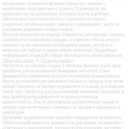
что малыш с рождения активно общался с людьми и
животными, был приучен к туалету. Посмотрите, не
проявляет ли он излишнюю пугливость или агрессию.
Обязательно поинтересуйтесь у заводчика историей
родителей, особенно мамы: каков их темперамент, заслуги,
состояние здоровья и возраст вязки.
Изучите особенности породы
Убедитесь, что хорошо изучили
особенности выбранной породы, и ответьте себе на вопрос:
сможете ли вы выделить необходимое время, ресурсы и
энергию для заботы о своем новом любимце? Подробную
информацию о каждой породе вы найдете в наших разделах
«Породы собак»
и
«Породы кошек»
.
Убедитесь, что малыш старше 2 месяцев
Именно такой срок
требуется для полноценной выкормки малышей: у них
формируется иммунитет и психологическая независимость.
После достижения двухмесячного возраста щенков или котят
можно отнимать от матери и привозить в новый дом.Именно
такой срок требуется для полноценной выкормки малышей: у
них формируется иммунитет и психологическая
независимость. После достижения двухмесячного возраста
щенков или котят можно отнимать от матери и привозить в
новый дом.
Проверьте документы при покупке породистого животного
Обязательный перечень документов для щенка: ветпаспорт с
отметками о вакцинации, договор купли-продажи, метрика,