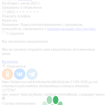
На Kinpet c июля 2022 г.
Завершено 4 объявления
+7 (903) ⚬⚬⚬ ⚬⚬ ⚬⚬
Показать телефон
Написать
Внимание:
Перед контактированием с продавцом,
пожалуйста, ознакомьтесь с
рекомендациями при покупке.
Сохранить
Вы отключили уведомления
Мы не сможем отправить вам уведомление об изменении
цены
Включить
Поделиться
https://kinpet.ru/card/kostroma/koshki/kotyata-13-06-2026-g-r-ot-
chistokrovnykh-rodieley-shotlandskaya-zolotaya-shinshilla-
127578/?
utm_source=linkcopy&utm_medium=referral&utm_campaign=sharec
Ссылка скопирована