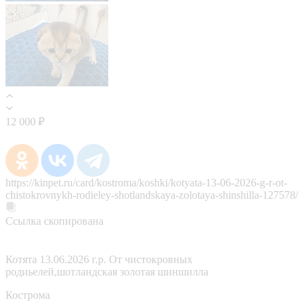
12 000 ₽
https://kinpet.ru/card/kostroma/koshki/kotyata-13-06-2026-g-r-ot-
chistokrovnykh-rodieley-shotlandskaya-zolotaya-shinshilla-127578/
Ссылка скопирована
Котята 13.06.2026 г.р. От чистокровных
родиьелей,шотландская золотая шиншилла
Кострома