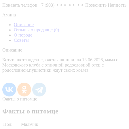
Показать телефон
+7 (903) ⚬⚬⚬ ⚬⚬ ⚬⚬
Позвонить
Написать
Амина
Описание
Отзывы о продавце
(0)
О породе
Советы
Описание
Котята шотландские,золотая шиншилла 13.06.2026, мама с
Московского клуба,с отличной родословной,отец с
родословной,пушистики ждут своих хозяев
Факты о питомце
Факты о питомце
Пол:
Мальчик