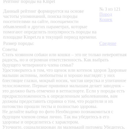
Рейтинг породы на Kinpet
№ 3 из 121
Данный рейтинг формируется на основе
Пород
частоты упоминаний, поиска породы
Кошек
посетителями на сайте, посещаемости
объявлений и других параметрах, которые
помогают определить популярность породы на
площадке Kinpet.ru в текущий период времени.
Размер породы:
Средние
Советы
Стать хозяином собаки или кошки – это не только невероятная
радость, но и огромная ответственность. Как выбрать
будущего четвероного члена семьи?
Удостоверьтесь в том, что щенок или котенок здоров
Здоровые
малыши активны, любопытны и хорошо выглядят: у них
блестящие глазки, мокрый носик, чистая шерстка и упитанное
телосложение. Первые прививки малышам делает заводчик –
это должно быть отмечено в ветпаспорте. Если у породы есть
предрасположенность к определенным заболеваниям, вам
должны предоставить справки о том, что родители и их
потомство прошли тесты и полностью здоровы.
Не делайте выбор по фото
Необходимо познакомиться с
будущим членом семьи лично. Так вы убедитесь в его
здоровье и определитесь с характером.
Уточните, социализирован ли маленький питомец
Убедитесь,