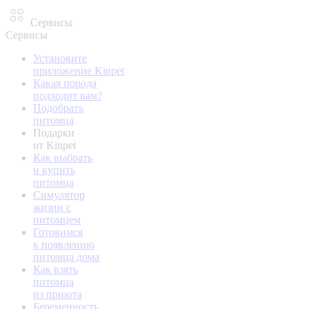
Сервисы
Сервисы
Установите
приложение Kinpet
Какая порода
подходит вам?
Подобрать
питомца
Подарки
от Kinpet
Как выбрать
и купить
питомца
Симулятор
жизни с
питомцем
Готовимся
к появлению
питомца дома
Как взять
питомца
из приюта
Беременность