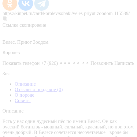
https://kinpet.ru/card/korolev/sobaki/veles-priyut-zoodom-115539/
Ссылка скопирована
Велес. Приют Зоодом.
Королев
Показать телефон
+7 (926) ⚬⚬⚬ ⚬⚬ ⚬⚬
Позвонить
Написать
Зоя
Описание
Отзывы о продавце
(0)
О породе
Советы
Описание
Есть у нас один чудесный пёс по имени Велес. Он как
русский богатырь - мощный, сильный, красивый, но при этом
очень добрый. В Велесе сочетается несочетаемое - вроде бы