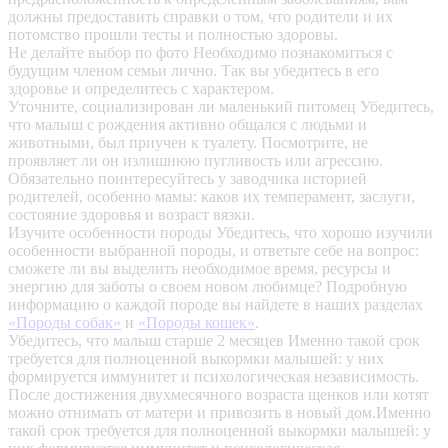
должны предоставить справки о том, что родители и их
потомство прошли тесты и полностью здоровы.
Не делайте выбор по фото
Необходимо познакомиться с
будущим членом семьи лично. Так вы убедитесь в его
здоровье и определитесь с характером.
Уточните, социализирован ли маленький питомец
Убедитесь,
что малыш с рождения активно общался с людьми и
животными, был приучен к туалету. Посмотрите, не
проявляет ли он излишнюю пугливость или агрессию.
Обязательно поинтересуйтесь у заводчика историей
родителей, особенно мамы: каков их темперамент, заслуги,
состояние здоровья и возраст вязки.
Изучите особенности породы
Убедитесь, что хорошо изучили
особенности выбранной породы, и ответьте себе на вопрос:
сможете ли вы выделить необходимое время, ресурсы и
энергию для заботы о своем новом любимце? Подробную
информацию о каждой породе вы найдете в наших разделах
«Породы собак»
и
«Породы кошек»
.
Убедитесь, что малыш старше 2 месяцев
Именно такой срок
требуется для полноценной выкормки малышей: у них
формируется иммунитет и психологическая независимость.
После достижения двухмесячного возраста щенков или котят
можно отнимать от матери и привозить в новый дом.Именно
такой срок требуется для полноценной выкормки малышей: у