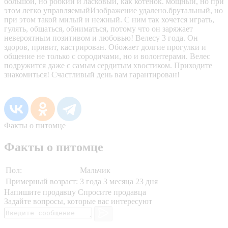
большой, но робкий и ласковый, как котенок. мощный, но при
этом легко управляемыйИзображение удалено.брутальный, но
при этом такой милый и нежный. С ним так хочется играть,
гулять, общаться, обниматься, потому что он заряжает
невероятным позитивом и любовью! Велесу 3 года. Он
здоров, привит, кастрирован. Обожает долгие прогулки и
общение не только с сородичами, но и волонтерами. Велес
подружится даже с самым сердитым хвостиком. Приходите
знакомиться! Счастливый день вам гарантирован!
Факты о питомце
Факты о питомце
Пол:
Мальчик
Примерный возраст:
3 года 3 месяца 23 дня
Напишите продавцу
Спросите продавца
Задайте вопросы, которые вас интересуют