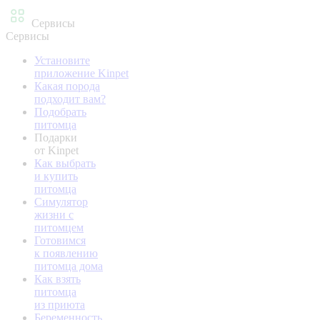
Сервисы
Сервисы
Установите
приложение Kinpet
Какая порода
подходит вам?
Подобрать
питомца
Подарки
от Kinpet
Как выбрать
и купить
питомца
Симулятор
жизни с
питомцем
Готовимся
к появлению
питомца дома
Как взять
питомца
из приюта
Беременность