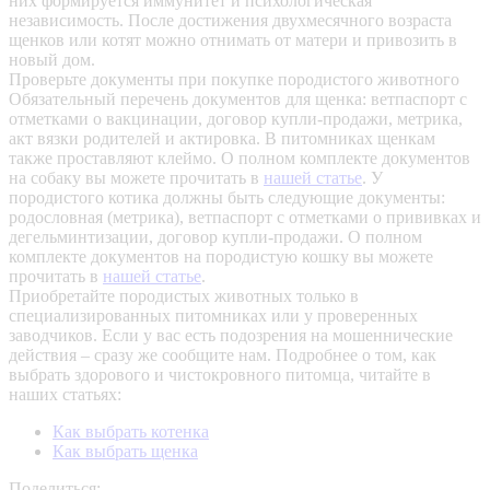
них формируется иммунитет и психологическая
независимость. После достижения двухмесячного возраста
щенков или котят можно отнимать от матери и привозить в
новый дом.
Проверьте документы при покупке породистого животного
Обязательный перечень документов для щенка: ветпаспорт с
отметками о вакцинации, договор купли-продажи, метрика,
акт вязки родителей и актировка. В питомниках щенкам
также проставляют клеймо. О полном комплекте документов
на собаку вы можете прочитать в
нашей статье
.
У
породистого котика должны быть следующие документы:
родословная (метрика), ветпаспорт с отметками о прививках и
дегельминтизации, договор купли-продажи. О полном
комплекте документов на породистую кошку вы можете
прочитать в
нашей статье
.
Приобретайте породистых животных только в
специализированных питомниках или у проверенных
заводчиков. Если у вас есть подозрения на мошеннические
действия – сразу же сообщите нам.
Подробнее о том, как
выбрать здорового и чистокровного питомца, читайте в
наших статьях:
Как выбрать котенка
Как выбрать щенка
Поделиться: