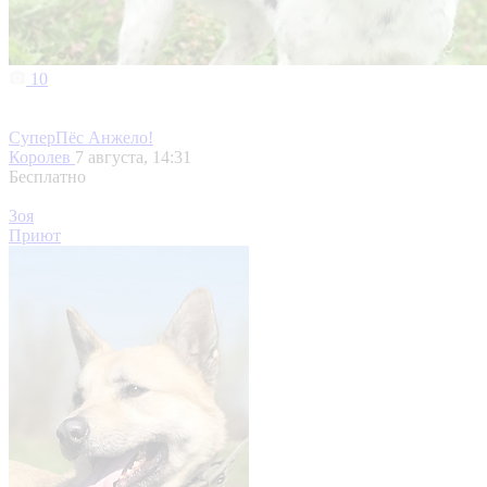
10
СуперПёс Анжело!
Королев
7 августа, 14:31
Бесплатно
Зоя
Приют