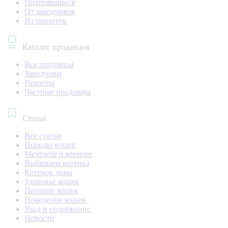
Потерявшиеся
От заводчиков
Из приютов
Каталог продавцов
Все продавцы
Заводчики
Приюты
Частные продавцы
Статьи
Все статьи
Породы кошек
Мечтаете о котенке
Выбираем котенка
Котенок дома
Здоровье кошек
Питание кошек
Поведение кошек
Уход и содержание
Новости