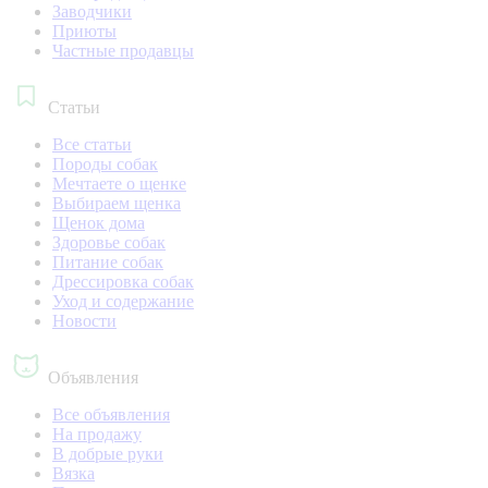
Заводчики
Приюты
Частные продавцы
Статьи
Все статьи
Породы собак
Мечтаете о щенке
Выбираем щенка
Щенок дома
Здоровье собак
Питание собак
Дрессировка собак
Уход и содержание
Новости
Объявления
Все объявления
На продажу
В добрые руки
Вязка