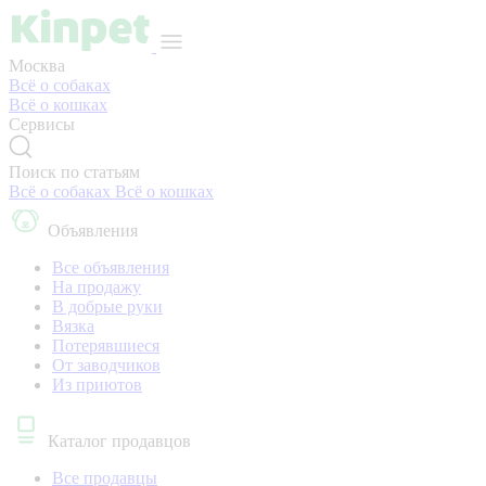
Москва
Всё о собаках
Всё о кошках
Сервисы
Поиск по статьям
Всё о собаках
Всё о кошках
Объявления
Все объявления
На продажу
В добрые руки
Вязка
Потерявшиеся
От заводчиков
Из приютов
Каталог продавцов
Все продавцы