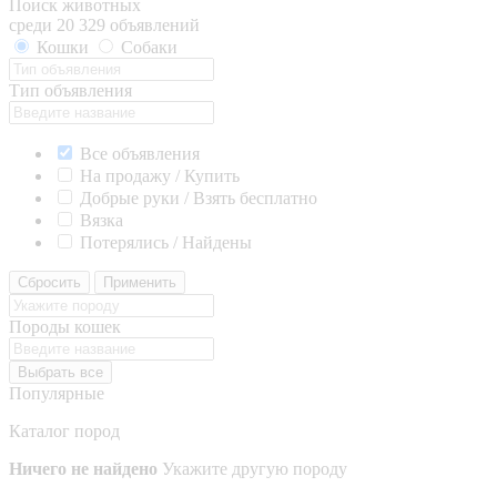
Поиск животных
среди 20 329 объявлений
Кошки
Собаки
Тип объявления
Все объявления
На продажу / Купить
Добрые руки / Взять бесплатно
Вязка
Потерялись / Найдены
Сбросить
Применить
Породы кошек
Выбрать все
Популярные
Каталог пород
Ничего не найдено
Укажите другую породу