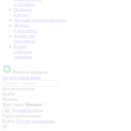
у питомца
Выбрать
кличку
Изучаем эмоции питомца
Журнал
о питомцах
Kinpet для
продавцов
Kinpet
помогает
приютам
Войти в профиль
Подать объявление
Нет результатов
Войти
Москва
Ваш город
Москва
?
Выбрать город
Да
Город подтверждён
Войти
Подать объявление