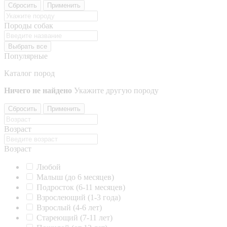
Сбросить
Применить
Породы собак
Выбрать все
Популярные
Каталог пород
Ничего не найдено
Укажите другую породу
Сбросить
Применить
Возраст
Возраст
Любой
Малыш (до 6 месяцев)
Подросток (6-11 месяцев)
Взрослеющий (1-3 года)
Взрослый (4-6 лет)
Стареющий (7-11 лет)