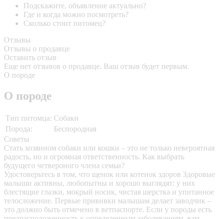
Подскажите, объявление актуально?
Где и когда можно посмотреть?
Сколько стоит питомец?
Отзывы
Отзывы о продавце
Оставить отзыв
Еще нет отзывов о продавце. Ваш отзыв будет первым.
О породе
О породе
Тип питомца:
Собаки
Порода:
Беспородная
Советы
Стать хозяином собаки или кошки – это не только невероятная
радость, но и огромная ответственность. Как выбрать
будущего четвероного члена семьи?
Удостоверьтесь в том, что щенок или котенок здоров
Здоровые
малыши активны, любопытны и хорошо выглядят: у них
блестящие глазки, мокрый носик, чистая шерстка и упитанное
телосложение. Первые прививки малышам делает заводчик –
это должно быть отмечено в ветпаспорте. Если у породы есть
предрасположенность к определенным заболеваниям, вам