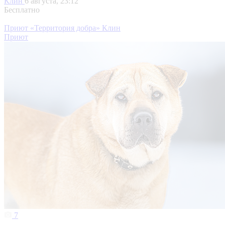
Клин
6 августа, 23:12
Бесплатно
Приют «Территория добра» Клин
Приют
7