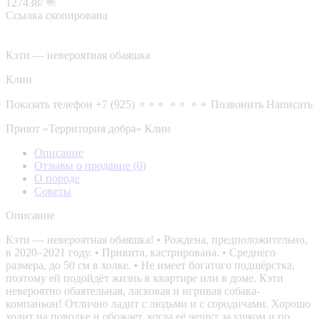
127438/
Ссылка скопирована
Кэти — невероятная обаяшка
Клин
Показать телефон
+7 (925) ⚬⚬⚬ ⚬⚬ ⚬⚬
Позвонить
Написать
Приют «Территория добра» Клин
Описание
Отзывы о продавце
(0)
О породе
Советы
Описание
Кэти — невероятная обаяшка! • Рождена, предположительно,
в 2020–2021 году. • Привита, кастрирована. • Среднего
размера, до 50 см в холке. • Не имеет богатого подшёрстка,
поэтому ей подойдёт жизнь в квартире или в доме. Кэти
невероятно обаятельная, ласковая и игривая собака-
компаньон! Отлично ладит с людьми и с сородичами. Хорошо
ходит на поводке и обожает, когда её чешут за ушком и по