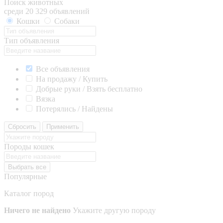
Поиск животных
среди 20 329 объявлений
Кошки
Собаки
Тип объявления
Все объявления
На продажу / Купить
Добрые руки / Взять бесплатно
Вязка
Потерялись / Найдены
Сбросить
Применить
Породы кошек
Выбрать все
Популярные
Каталог пород
Ничего не найдено
Укажите другую породу