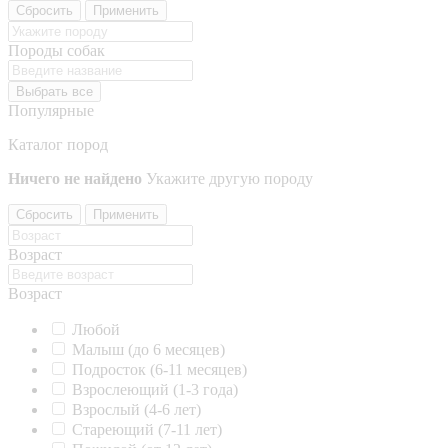
Сбросить
Применить
Породы собак
Выбрать все
Популярные
Каталог пород
Ничего не найдено
Укажите другую породу
Сбросить
Применить
Возраст
Возраст
Любой
Малыш (до 6 месяцев)
Подросток (6-11 месяцев)
Взрослеющий (1-3 года)
Взрослый (4-6 лет)
Стареющий (7-11 лет)