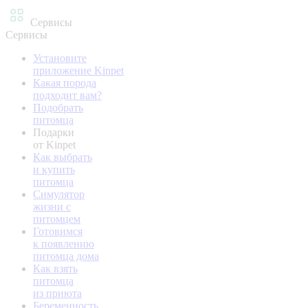
Сервисы
Сервисы
Установите
приложение Kinpet
Какая порода
подходит вам?
Подобрать
питомца
Подарки
от Kinpet
Как выбрать
и купить
питомца
Симулятор
жизни с
питомцем
Готовимся
к появлению
питомца дома
Как взять
питомца
из приюта
Беременность