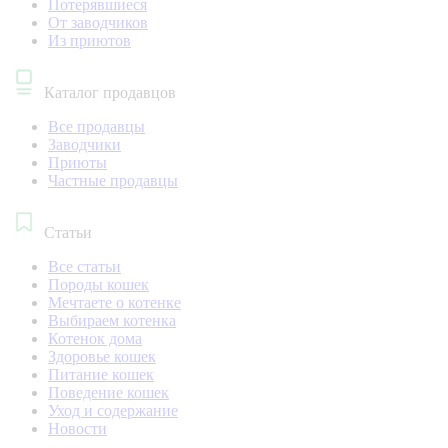
Потерявшиеся
От заводчиков
Из приютов
Каталог продавцов
Все продавцы
Заводчики
Приюты
Частные продавцы
Статьи
Все статьи
Породы кошек
Мечтаете о котенке
Выбираем котенка
Котенок дома
Здоровье кошек
Питание кошек
Поведение кошек
Уход и содержание
Новости