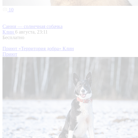
10
Санни — солнечная собачка
Клин
6 августа, 23:11
Бесплатно
Приют «Территория добра» Клин
Приют