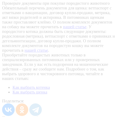
Проверьте документы при покупке породистого животного
Обязательный перечень документов для щенка: ветпаспорт с
отметками о вакцинации, договор купли-продажи, метрика,
акт вязки родителей и актировка. В питомниках щенкам
также проставляют клеймо. О полном комплекте документов
на собаку вы можете прочитать в
нашей статье
.
У
породистого котика должны быть следующие документы:
родословная (метрика), ветпаспорт с отметками о прививках и
дегельминтизации, договор купли-продажи. О полном
комплекте документов на породистую кошку вы можете
прочитать в
нашей статье
.
Приобретайте породистых животных только в
специализированных питомниках или у проверенных
заводчиков. Если у вас есть подозрения на мошеннические
действия – сразу же сообщите нам.
Подробнее о том, как
выбрать здорового и чистокровного питомца, читайте в
наших статьях:
Как выбрать котенка
Как выбрать щенка
Поделиться: