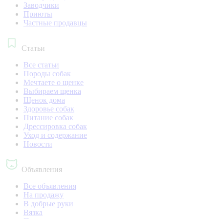
Заводчики
Приюты
Частные продавцы
Статьи
Все статьи
Породы собак
Мечтаете о щенке
Выбираем щенка
Щенок дома
Здоровье собак
Питание собак
Дрессировка собак
Уход и содержание
Новости
Объявления
Все объявления
На продажу
В добрые руки
Вязка