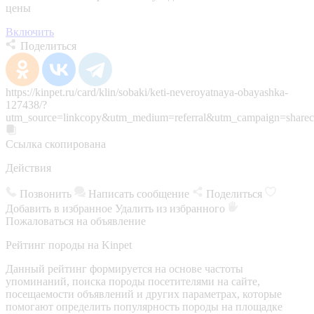
цены
Включить
Поделиться
https://kinpet.ru/card/klin/sobaki/keti-neveroyatnaya-obayashka-
127438/?
utm_source=linkcopy&utm_medium=referral&utm_campaign=sharec
Ссылка скопирована
Действия
Позвонить
Написать сообщение
Поделиться
Добавить в избранное
Удалить из избранного
Пожаловаться на объявление
Рейтинг породы на Kinpet
Данный рейтинг формируется на основе частоты
упоминаний, поиска породы посетителями на сайте,
посещаемости объявлений и других параметрах, которые
помогают определить популярность породы на площадке