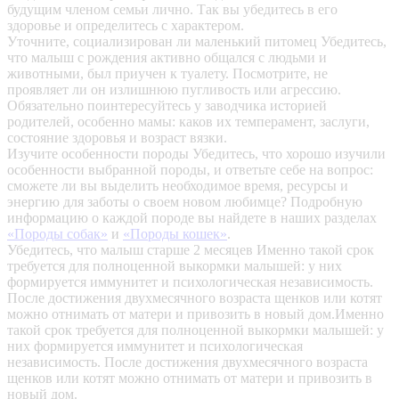
будущим членом семьи лично. Так вы убедитесь в его
здоровье и определитесь с характером.
Уточните, социализирован ли маленький питомец
Убедитесь,
что малыш с рождения активно общался с людьми и
животными, был приучен к туалету. Посмотрите, не
проявляет ли он излишнюю пугливость или агрессию.
Обязательно поинтересуйтесь у заводчика историей
родителей, особенно мамы: каков их темперамент, заслуги,
состояние здоровья и возраст вязки.
Изучите особенности породы
Убедитесь, что хорошо изучили
особенности выбранной породы, и ответьте себе на вопрос:
сможете ли вы выделить необходимое время, ресурсы и
энергию для заботы о своем новом любимце? Подробную
информацию о каждой породе вы найдете в наших разделах
«Породы собак»
и
«Породы кошек»
.
Убедитесь, что малыш старше 2 месяцев
Именно такой срок
требуется для полноценной выкормки малышей: у них
формируется иммунитет и психологическая независимость.
После достижения двухмесячного возраста щенков или котят
можно отнимать от матери и привозить в новый дом.Именно
такой срок требуется для полноценной выкормки малышей: у
них формируется иммунитет и психологическая
независимость. После достижения двухмесячного возраста
щенков или котят можно отнимать от матери и привозить в
новый дом.