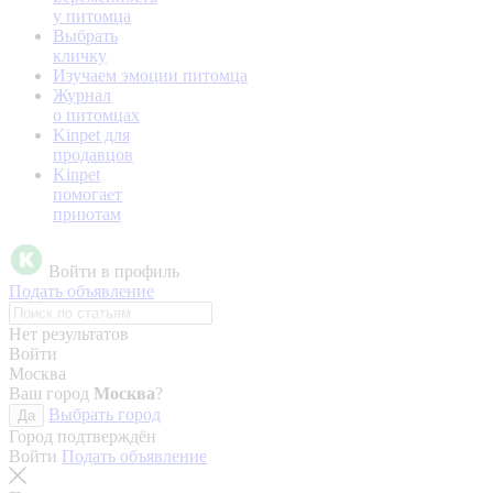
у питомца
Выбрать
кличку
Изучаем эмоции питомца
Журнал
о питомцах
Kinpet для
продавцов
Kinpet
помогает
приютам
Войти в профиль
Подать объявление
Нет результатов
Войти
Москва
Ваш город
Москва
?
Выбрать город
Да
Город подтверждён
Войти
Подать объявление