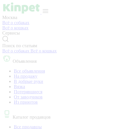
Москва
Всё о собаках
Всё о кошках
Сервисы
Поиск по статьям
Всё о собаках
Всё о кошках
Объявления
Все объявления
На продажу
В добрые руки
Вязка
Потерявшиеся
От заводчиков
Из приютов
Каталог продавцов
Все продавцы