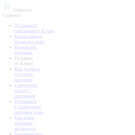
Сервисы
Сервисы
Установите
приложение Kinpet
Какая порода
подходит вам?
Подобрать
питомца
Подарки
от Kinpet
Как выбрать
и купить
питомца
Симулятор
жизни с
питомцем
Готовимся
к появлению
питомца дома
Как взять
питомца
из приюта
Беременность