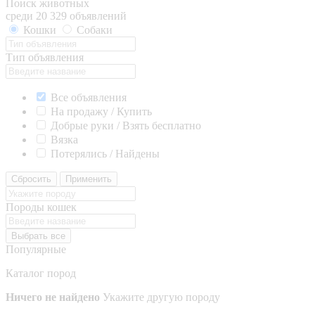
Поиск животных
среди 20 329 объявлений
Кошки
Собаки
Тип объявления
Все объявления
На продажу / Купить
Добрые руки / Взять бесплатно
Вязка
Потерялись / Найдены
Сбросить
Применить
Породы кошек
Выбрать все
Популярные
Каталог пород
Ничего не найдено
Укажите другую породу