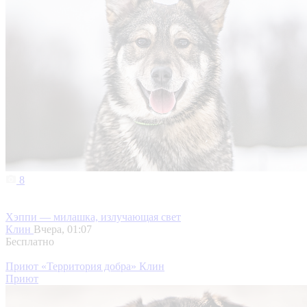
8
Хэппи — милашка, излучающая свет
Клин
Вчера, 01:07
Бесплатно
Приют «Территория добра» Клин
Приют