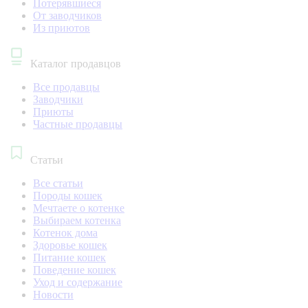
Потерявшиеся
От заводчиков
Из приютов
Каталог продавцов
Все продавцы
Заводчики
Приюты
Частные продавцы
Статьи
Все статьи
Породы кошек
Мечтаете о котенке
Выбираем котенка
Котенок дома
Здоровье кошек
Питание кошек
Поведение кошек
Уход и содержание
Новости