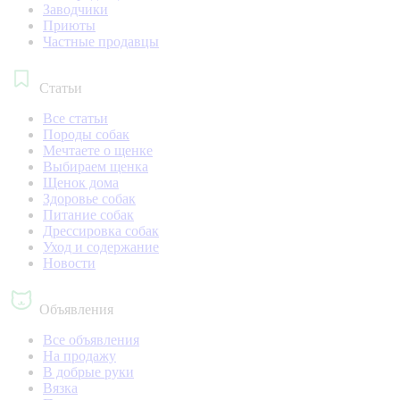
Заводчики
Приюты
Частные продавцы
Статьи
Все статьи
Породы собак
Мечтаете о щенке
Выбираем щенка
Щенок дома
Здоровье собак
Питание собак
Дрессировка собак
Уход и содержание
Новости
Объявления
Все объявления
На продажу
В добрые руки
Вязка