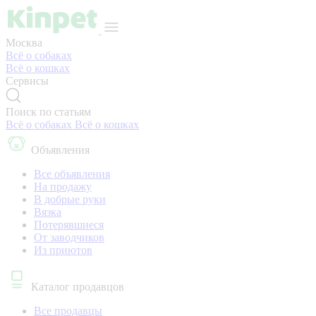
Москва
Всё о собаках
Всё о кошках
Сервисы
Поиск по статьям
Всё о собаках
Всё о кошках
Объявления
Все объявления
На продажу
В добрые руки
Вязка
Потерявшиеся
От заводчиков
Из приютов
Каталог продавцов
Все продавцы