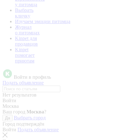
у питомца
Выбрать
кличку
Изучаем эмоции питомца
Журнал
о питомцах
Kinpet для
продавцов
Kinpet
помогает
приютам
Войти в профиль
Подать объявление
Нет результатов
Войти
Москва
Ваш город
Москва
?
Выбрать город
Да
Город подтверждён
Войти
Подать объявление