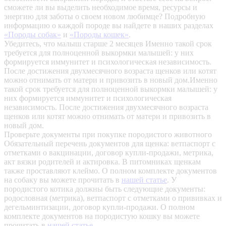
сможете ли вы выделить необходимое время, ресурсы и
энергию для заботы о своем новом любимце? Подробную
информацию о каждой породе вы найдете в наших разделах
«Породы собак»
и
«Породы кошек»
.
Убедитесь, что малыш старше 2 месяцев
Именно такой срок
требуется для полноценной выкормки малышей: у них
формируется иммунитет и психологическая независимость.
После достижения двухмесячного возраста щенков или котят
можно отнимать от матери и привозить в новый дом.Именно
такой срок требуется для полноценной выкормки малышей: у
них формируется иммунитет и психологическая
независимость. После достижения двухмесячного возраста
щенков или котят можно отнимать от матери и привозить в
новый дом.
Проверьте документы при покупке породистого животного
Обязательный перечень документов для щенка: ветпаспорт с
отметками о вакцинации, договор купли-продажи, метрика,
акт вязки родителей и актировка. В питомниках щенкам
также проставляют клеймо. О полном комплекте документов
на собаку вы можете прочитать в
нашей статье
.
У
породистого котика должны быть следующие документы:
родословная (метрика), ветпаспорт с отметками о прививках и
дегельминтизации, договор купли-продажи. О полном
комплекте документов на породистую кошку вы можете
прочитать в
нашей статье
.