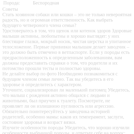
Порода:
Беспородная
Советы
Стать хозяином собаки или кошки – это не только невероятная
радость, но и огромная ответственность. Как выбрать
будущего четвероного члена семьи?
Удостоверьтесь в том, что щенок или котенок здоров
Здоровые
малыши активны, любопытны и хорошо выглядят: у них
блестящие глазки, мокрый носик, чистая шерстка и упитанное
телосложение. Первые прививки малышам делает заводчик –
это должно быть отмечено в ветпаспорте. Если у породы есть
предрасположенность к определенным заболеваниям, вам
должны предоставить справки о том, что родители и их
потомство прошли тесты и полностью здоровы.
Не делайте выбор по фото
Необходимо познакомиться с
будущим членом семьи лично. Так вы убедитесь в его
здоровье и определитесь с характером.
Уточните, социализирован ли маленький питомец
Убедитесь,
что малыш с рождения активно общался с людьми и
животными, был приучен к туалету. Посмотрите, не
проявляет ли он излишнюю пугливость или агрессию.
Обязательно поинтересуйтесь у заводчика историей
родителей, особенно мамы: каков их темперамент, заслуги,
состояние здоровья и возраст вязки.
Изучите особенности породы
Убедитесь, что хорошо изучили
особенности выбранной породы, и ответьте себе на вопрос: