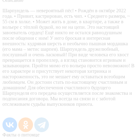
Описание
Шарпундель — невероятный пёс! • Рождён в октябре 2022
года. • Привит, кастрирован, есть чип. • Среднего размера, ~
55 см в холке. • Может жить в доме, в квартире, а также в
вольере с тёплой будкой, но не на цепи. Это настоящий
завоеватель сердец! Ещё никто не остался равнодушным
после общения с ним! У него броская и интересная
внешность: кудрявая шерсть и необычно пышная мордашка
(его мама – метис шарпея). Шарпундель дружелюбный,
послушный и очень ласковый! При виде человека его хвост
превращается в пропеллер, а взгляд становится игривым и
зазывающим. Пройти мимо его вольера просто невозможно! В
его характере и присутствует некоторая хитринка и
настороженность, это не мешает ему оставаться всеобщим
любимцем. Он достоин стать по-настоящему счастливым и
домашним! Для обеспечения счастливого будущего
Шарпунделя его передача осуществляется после знакомства и
подписания договора. Мы всегда на связи и с заботой
отслеживаем судьбы выпускников приюта.
Факты о питомце