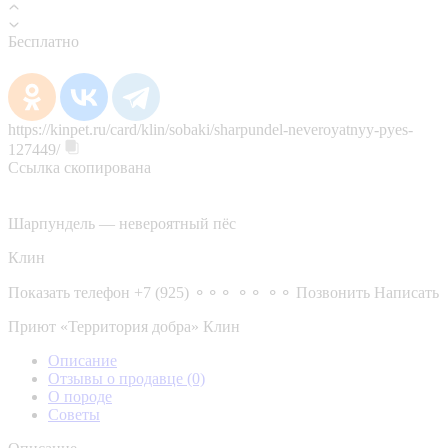
Бесплатно
https://kinpet.ru/card/klin/sobaki/sharpundel-neveroyatnyy-pyes-
127449/
Ссылка скопирована
Шарпундель — невероятный пёс
Клин
Показать телефон
+7 (925) ⚬⚬⚬ ⚬⚬ ⚬⚬
Позвонить
Написать
Приют «Территория добра» Клин
Описание
Отзывы о продавце
(0)
О породе
Советы