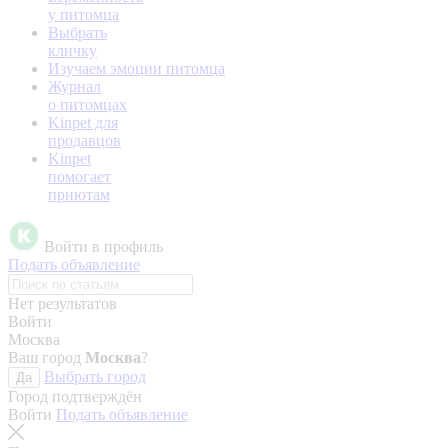
у питомца
Выбрать
кличку
Изучаем эмоции питомца
Журнал
о питомцах
Kinpet для
продавцов
Kinpet
помогает
приютам
Войти в профиль
Подать объявление
Нет результатов
Войти
Москва
Ваш город
Москва
?
Выбрать город
Да
Город подтверждён
Войти
Подать объявление