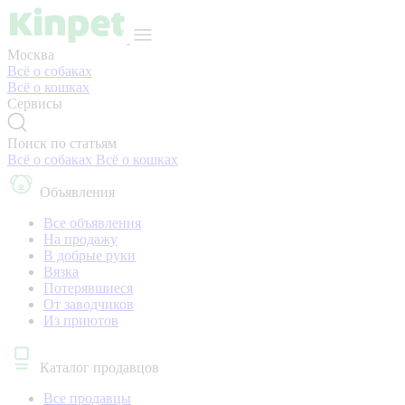
Москва
Всё о собаках
Всё о кошках
Сервисы
Поиск по статьям
Всё о собаках
Всё о кошках
Объявления
Все объявления
На продажу
В добрые руки
Вязка
Потерявшиеся
От заводчиков
Из приютов
Каталог продавцов
Все продавцы