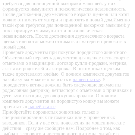
требуется для полноценной выкормки малышей: у них
формируется иммунитет и психологическая независимость.
После достижения двухмесячного возраста щенков или котят
можно отнимать от матери и привозить в новый дом.Именно
такой срок требуется для полноценной выкормки малышей: у
них формируется иммунитет и психологическая
независимость. После достижения двухмесячного возраста
щенков или котят можно отнимать от матери и привозить в
новый дом.
Проверьте документы при покупке породистого животного
Обязательный перечень документов для щенка: ветпаспорт с
отметками о вакцинации, договор купли-продажи, метрика,
акт вязки родителей и актировка. В питомниках щенкам
также проставляют клеймо. О полном комплекте документов
на собаку вы можете прочитать в
нашей статье
.
У
породистого котика должны быть следующие документы:
родословная (метрика), ветпаспорт с отметками о прививках и
дегельминтизации, договор купли-продажи. О полном
комплекте документов на породистую кошку вы можете
прочитать в
нашей статье
.
Приобретайте породистых животных только в
специализированных питомниках или у проверенных
заводчиков. Если у вас есть подозрения на мошеннические
действия – сразу же сообщите нам.
Подробнее о том, как
выбрать здорового и чистокровного питомца, читайте в