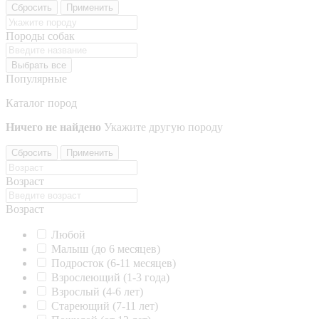
Сбросить
Применить
Породы собак
Выбрать все
Популярные
Каталог пород
Ничего не найдено
Укажите другую породу
Сбросить
Применить
Возраст
Возраст
Любой
Малыш (до 6 месяцев)
Подросток (6-11 месяцев)
Взрослеющий (1-3 года)
Взрослый (4-6 лет)
Стареющий (7-11 лет)