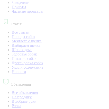
Заводчики
Приюты
Частные продавцы
Статьи
Все статьи
Породы собак
Мечтаете о щенке
Выбираем щенка
Щенок дома
Здоровье собак
Питание собак
Дрессировка собак
Уход и содержание
Новости
Объявления
Все объявления
На продажу
В добрые руки
Вязка