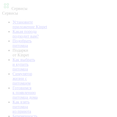
Сервисы
Сервисы
Установите
приложение Kinpet
Какая порода
подходит вам?
Подобрать
питомца
Подарки
от Kinpet
Как выбрать
и купить
питомца
Симулятор
жизни с
питомцем
Готовимся
к появлению
питомца дома
Как взять
питомца
из приюта
Беременность