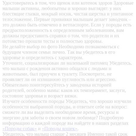
Удостоверьтесь в том, что щенок или котенок здоров
Здоровые
малыши активны, любопытны и хорошо выглядят: у них
блестящие глазки, мокрый носик, чистая шерстка и упитанное
телосложение. Первые прививки малышам делает заводчик –
это должно быть отмечено в ветпаспорте. Если у породы есть
предрасположенность к определенным заболеваниям, вам
должны предоставить справки о том, что родители и их
потомство прошли тесты и полностью здоровы.
Не делайте выбор по фото
Необходимо познакомиться с
будущим членом семьи лично. Так вы убедитесь в его
здоровье и определитесь с характером.
Уточните, социализирован ли маленький питомец
Убедитесь,
что малыш с рождения активно общался с людьми и
животными, был приучен к туалету. Посмотрите, не
проявляет ли он излишнюю пугливость или агрессию.
Обязательно поинтересуйтесь у заводчика историей
родителей, особенно мамы: каков их темперамент, заслуги,
состояние здоровья и возраст вязки.
Изучите особенности породы
Убедитесь, что хорошо изучили
особенности выбранной породы, и ответьте себе на вопрос:
сможете ли вы выделить необходимое время, ресурсы и
энергию для заботы о своем новом любимце? Подробную
информацию о каждой породе вы найдете в наших разделах
«Породы собак»
и
«Породы кошек»
.
Убедитесь, что малыш старше 2 месяцев
Именно такой срок