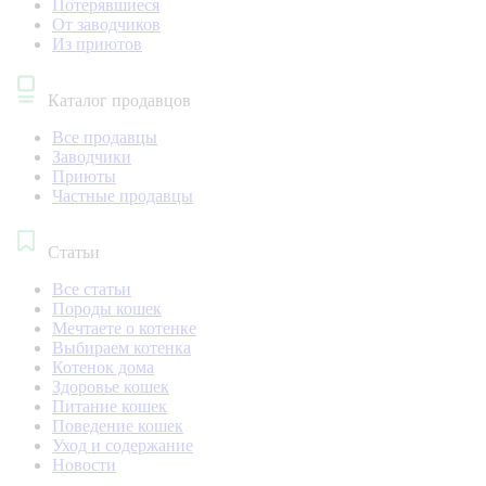
Потерявшиеся
От заводчиков
Из приютов
Каталог продавцов
Все продавцы
Заводчики
Приюты
Частные продавцы
Статьи
Все статьи
Породы кошек
Мечтаете о котенке
Выбираем котенка
Котенок дома
Здоровье кошек
Питание кошек
Поведение кошек
Уход и содержание
Новости