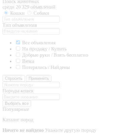
Поиск животных
среди 20 329 объявлений
Кошки
Собаки
Тип объявления
Все объявления
На продажу / Купить
Добрые руки / Взять бесплатно
Вязка
Потерялись / Найдены
Сбросить
Применить
Породы кошек
Выбрать все
Популярные
Каталог пород
Ничего не найдено
Укажите другую породу