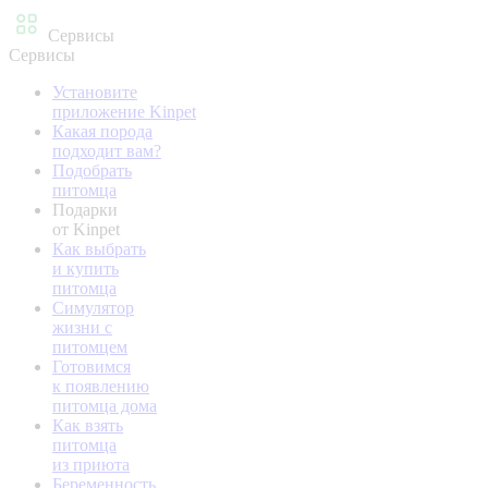
Сервисы
Сервисы
Установите
приложение Kinpet
Какая порода
подходит вам?
Подобрать
питомца
Подарки
от Kinpet
Как выбрать
и купить
питомца
Симулятор
жизни с
питомцем
Готовимся
к появлению
питомца дома
Как взять
питомца
из приюта
Беременность