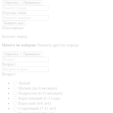
Сбросить
Применить
Породы собак
Выбрать все
Популярные
Каталог пород
Ничего не найдено
Укажите другую породу
Сбросить
Применить
Возраст
Возраст
Любой
Малыш (до 6 месяцев)
Подросток (6-11 месяцев)
Взрослеющий (1-3 года)
Взрослый (4-6 лет)
Стареющий (7-11 лет)