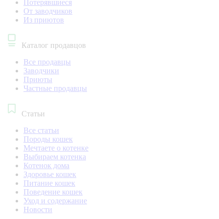
Потерявшиеся
От заводчиков
Из приютов
Каталог продавцов
Все продавцы
Заводчики
Приюты
Частные продавцы
Статьи
Все статьи
Породы кошек
Мечтаете о котенке
Выбираем котенка
Котенок дома
Здоровье кошек
Питание кошек
Поведение кошек
Уход и содержание
Новости