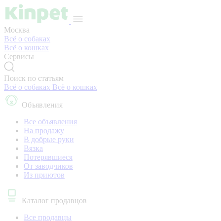
Москва
Всё о собаках
Всё о кошках
Сервисы
Поиск по статьям
Всё о собаках
Всё о кошках
Объявления
Все объявления
На продажу
В добрые руки
Вязка
Потерявшиеся
От заводчиков
Из приютов
Каталог продавцов
Все продавцы