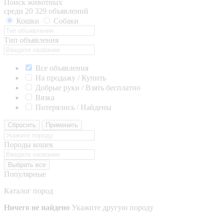
Поиск животных
среди 20 329 объявлений
Кошки
Собаки
Тип объявления
Все объявления
На продажу / Купить
Добрые руки / Взять бесплатно
Вязка
Потерялись / Найдены
Сбросить
Применить
Породы кошек
Выбрать все
Популярные
Каталог пород
Ничего не найдено
Укажите другую породу