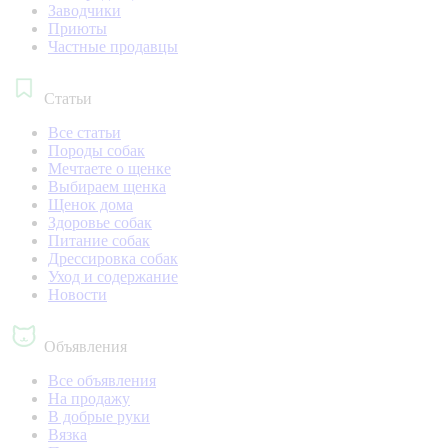
Заводчики
Приюты
Частные продавцы
Статьи
Все статьи
Породы собак
Мечтаете о щенке
Выбираем щенка
Щенок дома
Здоровье собак
Питание собак
Дрессировка собак
Уход и содержание
Новости
Объявления
Все объявления
На продажу
В добрые руки
Вязка