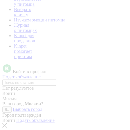
у питомца
Выбрать
кличку
Изучаем эмоции питомца
Журнал
о питомцах
Kinpet для
продавцов
Kinpet
помогает
приютам
Войти в профиль
Подать объявление
Нет результатов
Войти
Москва
Ваш город
Москва
?
Выбрать город
Да
Город подтверждён
Войти
Подать объявление