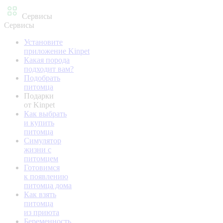
Сервисы
Сервисы
Установите
приложение Kinpet
Какая порода
подходит вам?
Подобрать
питомца
Подарки
от Kinpet
Как выбрать
и купить
питомца
Симулятор
жизни с
питомцем
Готовимся
к появлению
питомца дома
Как взять
питомца
из приюта
Беременность