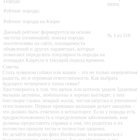
Порода:
шпиц
Рейтинг породы:
Рейтинг породы на Kinpet
Данный рейтинг формируется на основе
№ 3 из 519
частоты упоминаний, поиска породы
посетителями на сайте, посещаемости
объявлений и других параметрах, которые
помогают определить популярность породы на
площадке Kinpet.ru в текущий период времени.
Советы
Стать хозяином собаки или кошки – это не только невероятная
радость, но и огромная ответственность. Как выбрать
будущего четвероного члена семьи?
Удостоверьтесь в том, что щенок или котенок здоров
Здоровые
малыши активны, любопытны и хорошо выглядят: у них
блестящие глазки, мокрый носик, чистая шерстка и упитанное
телосложение. Первые прививки малышам делает заводчик –
это должно быть отмечено в ветпаспорте. Если у породы есть
предрасположенность к определенным заболеваниям, вам
должны предоставить справки о том, что родители и их
потомство прошли тесты и полностью здоровы.
Не делайте выбор по фото
Необходимо познакомиться с
будущим членом семьи лично. Так вы убедитесь в его