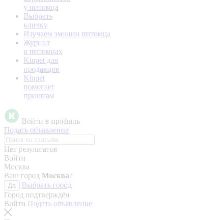
у питомца
Выбрать
кличку
Изучаем эмоции питомца
Журнал
о питомцах
Kinpet для
продавцов
Kinpet
помогает
приютам
Войти в профиль
Подать объявление
Нет результатов
Войти
Москва
Ваш город
Москва
?
Выбрать город
Да
Город подтверждён
Войти
Подать объявление