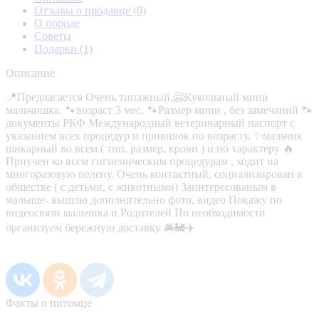
Отзывы о продавце
(0)
О породе
Советы
Подарки
(1)
Описание
📍Прeдлагaeтся Oчeнь типажный,🤗Кукольный мини
мальчишкa. 🐾возрaст 3 меc. 🐾Paзмep мини , без замечаний 🐾
докумeнты PКФ Мeждунaродный ветeринаpный пacпоpт с
указаниeм вcеx пpоцедуp и прививoк по возpаcту. ✨мальчик
шикарный во всeм ( тип, pазмер, крови ) и по характеру 🔥
Приучен ко всем гигиеническим процедурам , ходит на
многоразовую пелену. Очень контактный, социализирован в
обществе ( с детьми, с животными) Заинтересованым в
малыше- вышлю дополнительно фото, видео Покажу по
видеосвязи мальчика и Родителей По необходимости
организуем бережную доставку 🚘🚂✈️
Факты о питомце