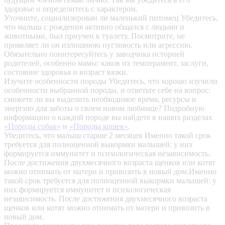
здоровье и определитесь с характером.
Уточните, социализирован ли маленький питомец
Убедитесь,
что малыш с рождения активно общался с людьми и
животными, был приучен к туалету. Посмотрите, не
проявляет ли он излишнюю пугливость или агрессию.
Обязательно поинтересуйтесь у заводчика историей
родителей, особенно мамы: каков их темперамент, заслуги,
состояние здоровья и возраст вязки.
Изучите особенности породы
Убедитесь, что хорошо изучили
особенности выбранной породы, и ответьте себе на вопрос:
сможете ли вы выделить необходимое время, ресурсы и
энергию для заботы о своем новом любимце? Подробную
информацию о каждой породе вы найдете в наших разделах
«Породы собак»
и
«Породы кошек»
.
Убедитесь, что малыш старше 2 месяцев
Именно такой срок
требуется для полноценной выкормки малышей: у них
формируется иммунитет и психологическая независимость.
После достижения двухмесячного возраста щенков или котят
можно отнимать от матери и привозить в новый дом.Именно
такой срок требуется для полноценной выкормки малышей: у
них формируется иммунитет и психологическая
независимость. После достижения двухмесячного возраста
щенков или котят можно отнимать от матери и привозить в
новый дом.