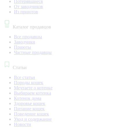
Потерявшиеся
От заводчиков
Из приютов
Каталог продавцов
Все продавцы
Заводчики
Приюты
Частные продавцы
Статьи
Все статьи
Породы кошек
Мечтаете о котенке
Выбираем котенка
Котенок дома
Здоровье кошек
Питание кошек
Поведение кошек
Уход и содержание
Новости