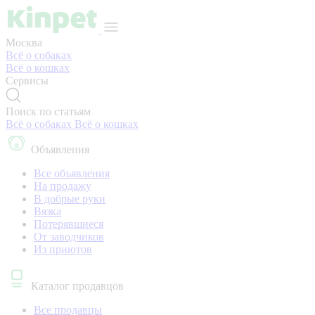
Москва
Всё о собаках
Всё о кошках
Сервисы
Поиск по статьям
Всё о собаках
Всё о кошках
Объявления
Все объявления
На продажу
В добрые руки
Вязка
Потерявшиеся
От заводчиков
Из приютов
Каталог продавцов
Все продавцы