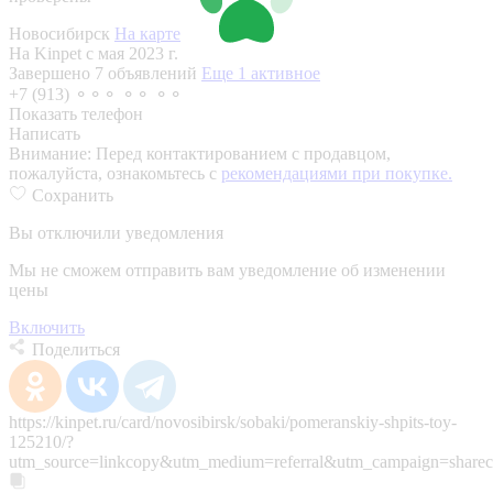
Новосибирск
На карте
На Kinpet c мая 2023 г.
Завершено 7 объявлений
Еще 1 активное
+7 (913) ⚬⚬⚬ ⚬⚬ ⚬⚬
Показать телефон
Написать
Внимание:
Перед контактированием с продавцом,
пожалуйста, ознакомьтесь с
рекомендациями при покупке.
Сохранить
Вы отключили уведомления
Мы не сможем отправить вам уведомление об изменении
цены
Включить
Поделиться
https://kinpet.ru/card/novosibirsk/sobaki/pomeranskiy-shpits-toy-
125210/?
utm_source=linkcopy&utm_medium=referral&utm_campaign=sharec