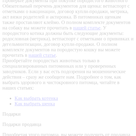
Проверьте документы при покупке породистого животного
Обязательный перечень документов для щенка: ветпаспорт с
отметками о вакцинации, договор купли-продажи, метрика,
акт вязки родителей и актировка. В питомниках щенкам
также проставляют клеймо. О полном комплекте документов
на собаку вы можете прочитать в
нашей статье
.
У
породистого котика должны быть следующие документы:
родословная (метрика), ветпаспорт с отметками о прививках и
дегельминтизации, договор купли-продажи. О полном
комплекте документов на породистую кошку вы можете
прочитать в
нашей статье
.
Приобретайте породистых животных только в
специализированных питомниках или у проверенных
заводчиков. Если у вас есть подозрения на мошеннические
действия – сразу же сообщите нам.
Подробнее о том, как
выбрать здорового и чистокровного питомца, читайте в
наших статьях:
Как выбрать котенка
Как выбрать щенка
Подарки
Подарки продавца
Приобретая этого питомца, вы можете получить от продавца