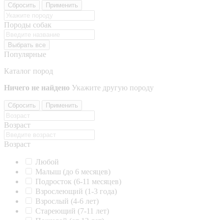
Сбросить
Применить
Породы собак
Выбрать все
Популярные
Каталог пород
Ничего не найдено
Укажите другую породу
Сбросить
Применить
Возраст
Возраст
Любой
Малыш (до 6 месяцев)
Подросток (6-11 месяцев)
Взрослеющий (1-3 года)
Взрослый (4-6 лет)
Стареющий (7-11 лет)