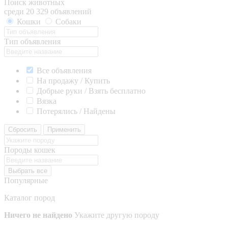
Поиск животных
среди 20 329 объявлений
Кошки
Собаки
Тип объявления
Все объявления
На продажу / Купить
Добрые руки / Взять бесплатно
Вязка
Потерялись / Найдены
Сбросить
Применить
Породы кошек
Выбрать все
Популярные
Каталог пород
Ничего не найдено
Укажите другую породу