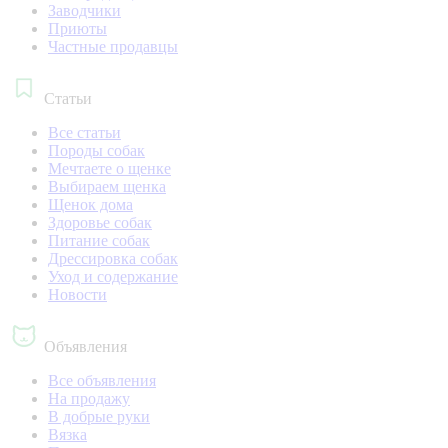
Заводчики
Приюты
Частные продавцы
Статьи
Все статьи
Породы собак
Мечтаете о щенке
Выбираем щенка
Щенок дома
Здоровье собак
Питание собак
Дрессировка собак
Уход и содержание
Новости
Объявления
Все объявления
На продажу
В добрые руки
Вязка