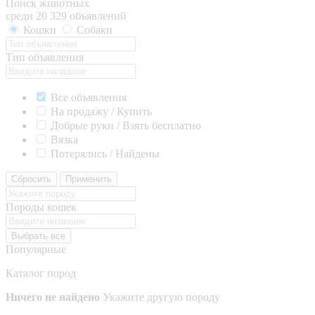
Поиск животных
среди 20 329 объявлений
Кошки
Собаки
Тип объявления
Все объявления
На продажу / Купить
Добрые руки / Взять бесплатно
Вязка
Потерялись / Найдены
Сбросить
Применить
Породы кошек
Выбрать все
Популярные
Каталог пород
Ничего не найдено
Укажите другую породу