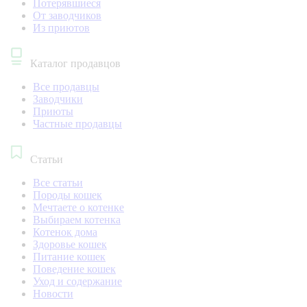
Потерявшиеся
От заводчиков
Из приютов
Каталог продавцов
Все продавцы
Заводчики
Приюты
Частные продавцы
Статьи
Все статьи
Породы кошек
Мечтаете о котенке
Выбираем котенка
Котенок дома
Здоровье кошек
Питание кошек
Поведение кошек
Уход и содержание
Новости