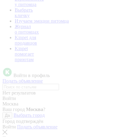
у питомца
Выбрать
кличку
Изучаем эмоции питомца
Журнал
о питомцах
Kinpet для
продавцов
Kinpet
помогает
приютам
Войти в профиль
Подать объявление
Нет результатов
Войти
Москва
Ваш город
Москва
?
Выбрать город
Да
Город подтверждён
Войти
Подать объявление