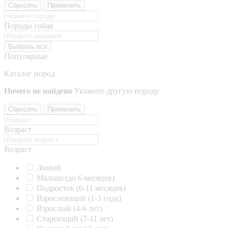
Сбросить
Применить
Породы собак
Выбрать все
Популярные
Каталог пород
Ничего не найдено
Укажите другую породу
Сбросить
Применить
Возраст
Возраст
Любой
Малыш (до 6 месяцев)
Подросток (6-11 месяцев)
Взрослеющий (1-3 года)
Взрослый (4-6 лет)
Стареющий (7-11 лет)