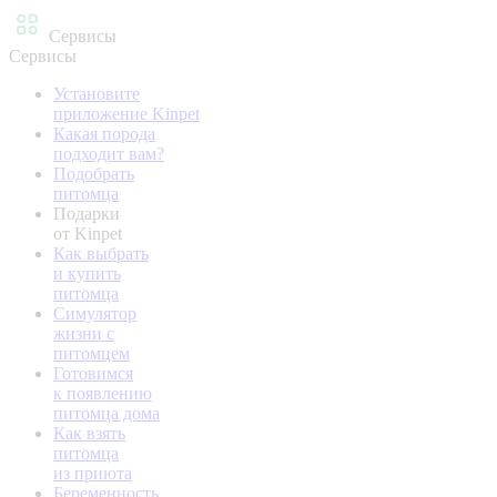
Сервисы
Сервисы
Установите
приложение Kinpet
Какая порода
подходит вам?
Подобрать
питомца
Подарки
от Kinpet
Как выбрать
и купить
питомца
Симулятор
жизни с
питомцем
Готовимся
к появлению
питомца дома
Как взять
питомца
из приюта
Беременность