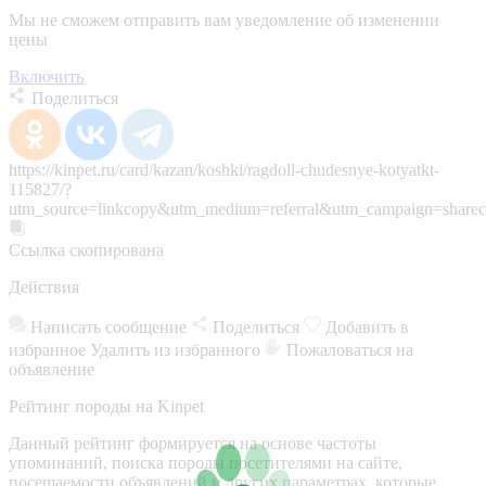
Мы не сможем отправить вам уведомление об изменении
цены
Включить
Поделиться
https://kinpet.ru/card/kazan/koshki/ragdoll-chudesnye-kotyatkt-
115827/?
utm_source=linkcopy&utm_medium=referral&utm_campaign=sharec
Ссылка скопирована
Действия
Написать сообщение
Поделиться
Добавить в
избранное
Удалить из избранного
Пожаловаться на
объявление
Рейтинг породы на Kinpet
Данный рейтинг формируется на основе частоты
упоминаний, поиска породы посетителями на сайте,
посещаемости объявлений и других параметрах, которые