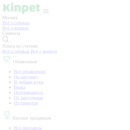
Москва
Всё о собаках
Всё о кошках
Сервисы
Поиск по статьям
Всё о собаках
Всё о кошках
Объявления
Все объявления
На продажу
В добрые руки
Вязка
Потерявшиеся
От заводчиков
Из приютов
Каталог продавцов
Все продавцы