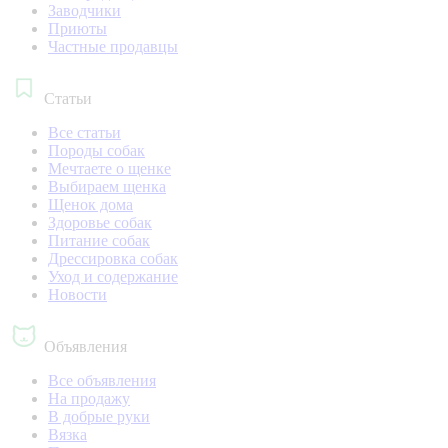
Заводчики
Приюты
Частные продавцы
Статьи
Все статьи
Породы собак
Мечтаете о щенке
Выбираем щенка
Щенок дома
Здоровье собак
Питание собак
Дрессировка собак
Уход и содержание
Новости
Объявления
Все объявления
На продажу
В добрые руки
Вязка