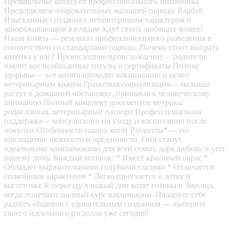
Премиальные котята от профессионального питомника
Представляем очаровательных малышей породы Ragdoll
Изысканные создания с неповторимым характером и
завораживающим взглядом ждут своих любящих хозяев!
Наши котята — результат профессионального разведения в
соответствии со стандартами породы. Почему стоит выбрать
котёнка у нас? Превосходное происхождение— родители
имеют все необходимые титулы и сертификаты Полное
здоровье— все котята проходят вакцинацию и осмот
ветеринарным врачём Грамотная социализация— малыши
растут в домашней обстановке, привыкая к человеческому
вниманию Полный комплект документов метрика/
родословная, ветеринарный паспорт Профессиональная
поддержка— консультации по уходу и воспитанию после
покупки Особенности наших котят Рэгдоллы*— это
воплощение нежности и преданности. Они станут
идеальными компаньонами для всей семьи, даря любовь и уют
вашему дому. Каждый котёнок: * Имеет красивый окрас *
Обладает выразительными голубыми глазами * Отличается
спокойным характером * Легко приучается к лотку и
когтеточке К переезду в новый дом котят готовы в 3месяца,
когда получают полный курс вакцинации. Подарите себе
радость общения с удивительным созданием — выберите
своего идеального рэгдолла уже сегодня!