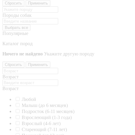
Сбросить
Применить
Породы собак
Выбрать все
Популярные
Каталог пород
Ничего не найдено
Укажите другую породу
Сбросить
Применить
Возраст
Возраст
Любой
Малыш (до 6 месяцев)
Подросток (6-11 месяцев)
Взрослеющий (1-3 года)
Взрослый (4-6 лет)
Стареющий (7-11 лет)