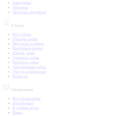
Заводчики
Приюты
Частные продавцы
Статьи
Все статьи
Породы собак
Мечтаете о щенке
Выбираем щенка
Щенок дома
Здоровье собак
Питание собак
Дрессировка собак
Уход и содержание
Новости
Объявления
Все объявления
На продажу
В добрые руки
Вязка