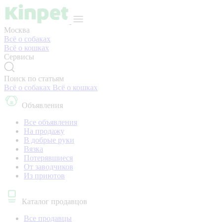
Москва
Всё о собаках
Всё о кошках
Сервисы
Поиск по статьям
Всё о собаках
Всё о кошках
Объявления
Все объявления
На продажу
В добрые руки
Вязка
Потерявшиеся
От заводчиков
Из приютов
Каталог продавцов
Все продавцы