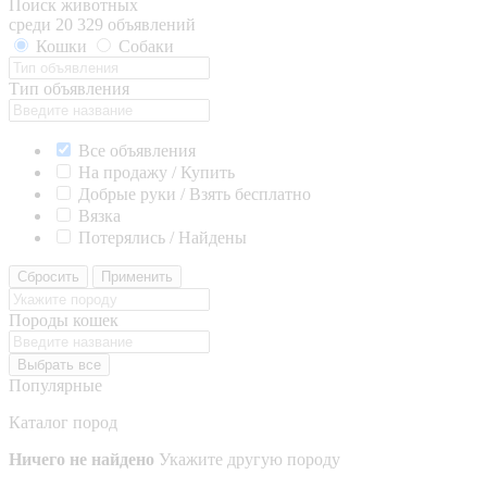
Поиск животных
среди 20 329 объявлений
Кошки
Собаки
Тип объявления
Все объявления
На продажу / Купить
Добрые руки / Взять бесплатно
Вязка
Потерялись / Найдены
Сбросить
Применить
Породы кошек
Выбрать все
Популярные
Каталог пород
Ничего не найдено
Укажите другую породу