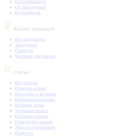
Потерявшиеся
От заводчиков
Из приютов
Каталог продавцов
Все продавцы
Заводчики
Приюты
Частные продавцы
Статьи
Все статьи
Породы кошек
Мечтаете о котенке
Выбираем котенка
Котенок дома
Здоровье кошек
Питание кошек
Поведение кошек
Уход и содержание
Новости