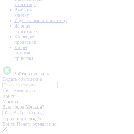
у питомца
Выбрать
кличку
Изучаем эмоции питомца
Журнал
о питомцах
Kinpet для
продавцов
Kinpet
помогает
приютам
Войти в профиль
Подать объявление
Нет результатов
Войти
Москва
Ваш город
Москва
?
Выбрать город
Да
Город подтверждён
Войти
Подать объявление