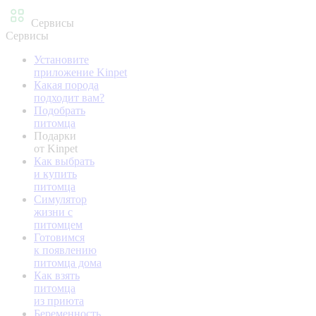
Сервисы
Сервисы
Установите
приложение Kinpet
Какая порода
подходит вам?
Подобрать
питомца
Подарки
от Kinpet
Как выбрать
и купить
питомца
Симулятор
жизни с
питомцем
Готовимся
к появлению
питомца дома
Как взять
питомца
из приюта
Беременность